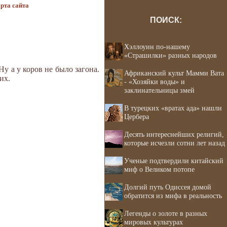
рта сайта
ПОИСК:
Хэллоуин по-нашему
«Страшилки» разных народов
Ну а у коров не было загона.
Африканский культ Мамми Вата
их.
- «Хозяйки воды» и
заклинательницы змей
В турецких «вратах ада» нашли
Цербера
Десять интереснейших религий,
которые исчезли сотни лет назад
Ученые подтвердили китайский
миф о Великом потопе
Долгий путь Одиссея домой
обратится из мифа в реальность
Легенды о золоте в разных
мировых культурах