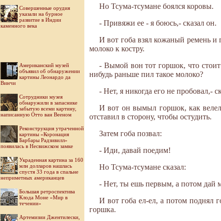
Но Тсума-тсумане боялся коровы.
Совершенные орудия
указали на бурное
развитие в Индии
- Привяжи ее - я боюсь,- сказал он.
каменного века
И вот гоба взял кожаный ремень и п
молоко к костру.
- Вымой вон тот горшок, что стоит 
Американский музей
объявил об обнаружении
нибудь раньше пил такое молоко?
картины Леонардо да
Винчи
- Нет, я никогда его не пробовал,- 
Cотрудники музея
обнаружили в запаснике
И вот он вымыл горшок, как велел
забытую всеми картину,
написанную Отто ван Вееном
отставил в сторону, чтобы остудить.
Реконструкция утраченной
Затем гоба позвал:
картины «Коронация
Барбары Радзивилл»
появилась в Несвижском замке
- Иди, давай поедим!
Украденная картина за 160
млн долларов нашлась
Но Тсума-тсумане сказал:
спустя 33 года в спальне
неприметных американцев
- Нет, ты ешь первым, а потом дай 
Большая ретроспектива
Клода Моне «Мир в
И вот гоба ел-ел, а потом поднял 
течении»
горшка.
Артемизии Джентилески,