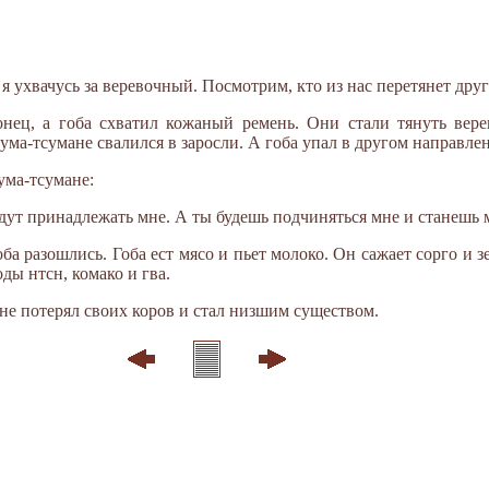
 я ухвачусь за веревочный. Посмотрим, кто из нас перетянет друг
онец, а гоба схватил кожаный ремень. Они стали тянуть вере
сума-тсумане свалился в заросли. А гоба упал в другом направлен
ума-тсумане:
дут принадлежать мне. А ты будешь подчиняться мне и станешь 
ба разошлись. Гоба ест мясо и пьет молоко. Он сажает сорго и з
оды нтсн, комако и гва.
ане потерял своих коров и стал низшим существом.