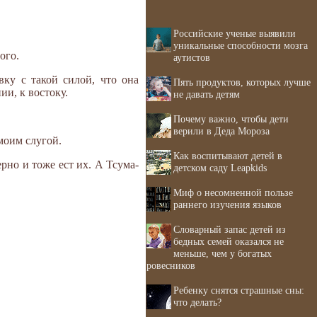
Российские ученые выявили
уникальные способности мозга
ого.
аутистов
вку с такой силой, что она
Пять продуктов, которых лучше
ии, к востоку.
не давать детям
Почему важно, чтобы дети
верили в Деда Мороза
моим слугой.
Как воспитывают детей в
ерно и тоже ест их. А Тсума-
детском саду Leapkids
Миф о несомненной пользе
раннего изучения языков
Словарный запас детей из
бедных семей оказался не
меньше, чем у богатых
ровесников
Ребенку снятся страшные сны:
что делать?