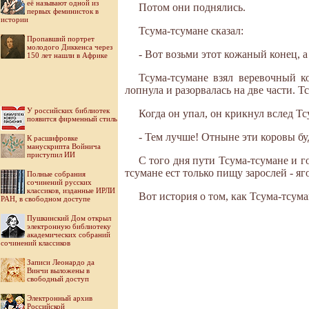
её называют одной из
Потом они поднялись.
первых феминисток в
истории
Тсума-тсумане сказал:
Пропавший портрет
молодого Диккенса через
- Вот возьми этот кожаный конец, а
150 лет нашли в Африке
Тсума-тсумане взял веревочный к
лопнула и разорвалась на две части. Т
У российских библиотек
Когда он упал, он крикнул вслед Тс
появится фирменный стиль
- Тем лучше! Отныне эти коровы бу
К расшифровке
манускрипта Войнича
приступил ИИ
С того дня пути Тсума-тсумане и го
тсумане ест только пищу зарослей - яг
Полные собрания
сочинений русских
классиков, изданные ИРЛИ
Вот история о том, как Тсума-тсум
РАН, в свободном доступе
Пушкинский Дом открыл
электронную библиотеку
академических собраний
сочинений классиков
Записи Леонардо да
Винчи выложены в
свободный доступ
Электронный архив
Российской