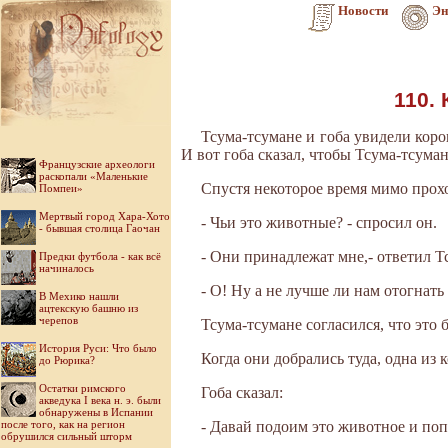
Новости
Эн
110.
Тсума-тсумане и гоба увидели коров
И вот гоба сказал, чтобы Тсума-тсуман
Французские археологи
раскопали «Маленькие
Спустя некоторое время мимо прохо
Помпеи»
Мертвый город Хара-Хото
- Чьи это животные? - спросил он.
- бывшая столица Гаочан
- Они принадлежат мне,- ответил Т
Предки футбола - как всё
начиналось
- О! Ну а не лучше ли нам отогнать
В Мехико нашли
ацтекскую башню из
черепов
Тсума-тсумане согласился, что это
История Руси: Что было
Когда они добрались туда, одна из 
до Рюрика?
Остатки римского
Гоба сказал:
акведука I века н. э. были
обнаружены в Испании
после того, как на регион
- Давай подоим это животное и поп
обрушился сильный шторм