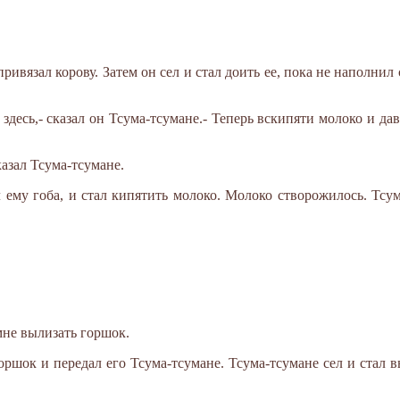
ривязал корову. Затем он сел и стал доить ее, пока не наполни
здесь,- сказал он Тсума-тсумане.- Теперь вскипяти молоко и да
сказал Тсума-тсумане.
 ему гоба, и стал кипятить молоко. Молоко створожилось. Тсум
мне вылизать горшок.
горшок и передал его Тсума-тсумане. Тсума-тсумане сел и стал в