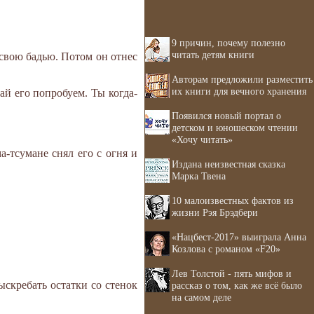
9 причин, почему полезно
читать детям книги
л свою бадью. Потом он отнес
Авторам предложили разместить
их книги для вечного хранения
вай его попробуем. Ты когда-
Появился новый портал о
детском и юношеском чтении
«Хочу читать»
а-тсумане снял его с огня и
Издана неизвестная сказка
Марка Твена
10 малоизвестных фактов из
жизни Рэя Брэдбери
«Нацбест-2017» выиграла Анна
Козлова с романом «F20»
Лев Толстой - пять мифов и
ыскребать остатки со стенок
рассказ о том, как же всё было
на самом деле