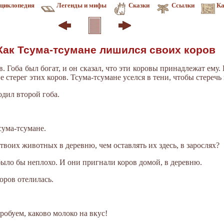
циклопедия
Легенды и мифы
Сказки
Ссылки
Ка
 Как Тсума-тсумане лишился своих коров
. Гоба был богат, и он сказал, что эти коровы принадлежат ему. 
е стерег этих коров. Тсума-тсумане уселся в тени, чтобы стеречь 
дил второй гоба.
сума-тсумане.
 твоих животных в деревню, чем оставлять их здесь, в зарослях?
 было бы неплохо. И они пригнали коров домой, в деревню.
коров отелилась.
робуем, каково молоко на вкус!