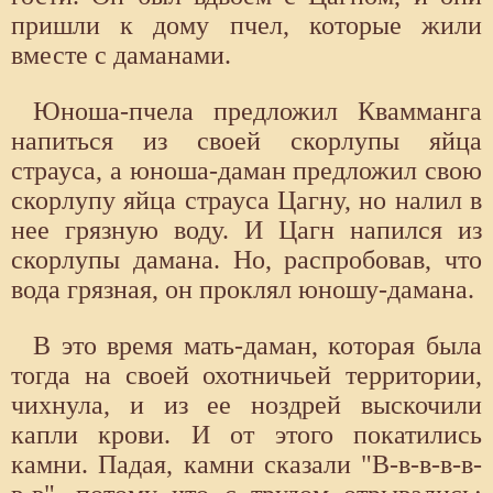
пришли к дому пчел, которые жили
вместе с даманами.
Юноша-пчела предложил Квамманга
напиться из своей скорлупы яйца
страуса, а юноша-даман предложил свою
скорлупу яйца страуса Цагну, но налил в
нее грязную воду. И Цагн напился из
скорлупы дамана. Но, распробовав, что
вода грязная, он проклял юношу-дамана.
В это время мать-даман, которая была
тогда на своей охотничьей территории,
чихнула, и из ее ноздрей выскочили
капли крови. И от этого покатились
камни. Падая, камни сказали "В-в-в-в-в-