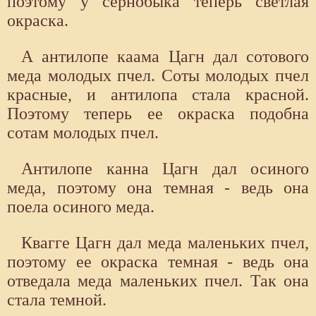
поэтому у сернобыка теперь светлая
окраска.
А антилопе каама Цагн дал сотового
меда молодых пчел. Соты молодых пчел
красные, и антилопа стала красной.
Поэтому теперь ее окраска подобна
сотам молодых пчел.
Антилопе канна Цагн дал осиного
меда, поэтому она темная - ведь она
поела осиного меда.
Квагге Цагн дал меда маленьких пчел,
поэтому ее окраска темная - ведь она
отведала меда маленьких пчел. Так она
стала темной.