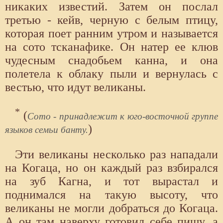
никаких известий. Затем он послал
третью - кейв, черную с белым птицу,
которая поет ранним утром и называется
на сото тсканафике. Он натер ее клюв
чудесным снадобьем канна, и она
полетела к облаку пыли и вернулась с
вестью, что идут великаны.
*
(
Сото - принадлежит к юго-восточной группе
)
языков семьи банту.
Эти великаны несколько раз нападали
на Когаца, но он каждый раз взбирался
на зуб Кагна, и тот вырастал и
поднимался на такую высоту, что
великаны не могли добраться до Когаца.
А он там наверху готовил себе пищу, а