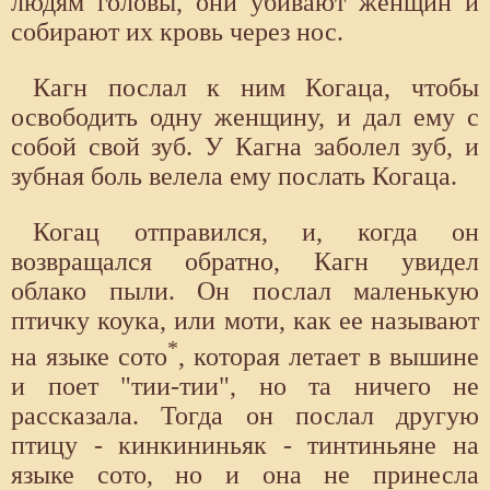
людям головы, они убивают женщин и
собирают их кровь через нос.
Кагн послал к ним Когаца, чтобы
освободить одну женщину, и дал ему с
собой свой зуб. У Кагна заболел зуб, и
зубная боль велела ему послать Когаца.
Когац отправился, и, когда он
возвращался обратно, Кагн увидел
облако пыли. Он послал маленькую
птичку коука, или моти, как ее называют
*
на языке сото
, которая летает в вышине
и поет "тии-тии", но та ничего не
рассказала. Тогда он послал другую
птицу - кинкининьяк - тинтиньяне на
языке сото, но и она не принесла