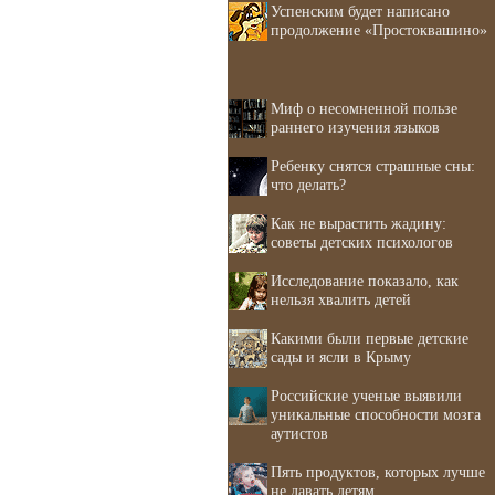
Успенским будет написано
продолжение «Простоквашино»
Миф о несомненной пользе
раннего изучения языков
Ребенку снятся страшные сны:
что делать?
Как не вырастить жадину:
советы детских психологов
Исследование показало, как
нельзя хвалить детей
Какими были первые детские
сады и ясли в Крыму
Российские ученые выявили
уникальные способности мозга
аутистов
Пять продуктов, которых лучше
не давать детям