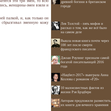
атятся эти три змеи, то всю
древней богини в британском
улись, женщины-змеи взяли и
городе
ей палкой, и, как только он
ац сбрызгивал змеиную кожу
Лев Толстой - пять мифов и
рассказ о том, как же всё было
на самом деле
Вышла новая книга почти через
100 лет после смерти
французского писателя
Джоан Роулинг признали самой
богатой писательницей 2016
года
«Нацбест-2017» выиграла Анна
Козлова с романом «F20»
10 малоизвестных фактов из
жизни Рэя Брэдбери
Авторам предложили разместить
их книги для вечного хранения