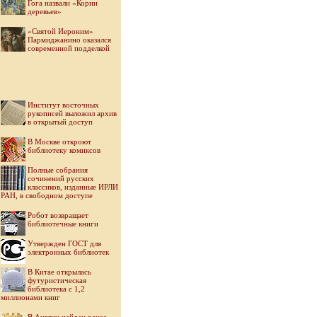
Гога назвали «Корни
деревьев»
«Святой Иероним»
Пармиджанино оказался
современной подделкой
Институт восточных
рукописей выложил архив
в открытый доступ
В Москве откроют
библиотеку комиксов
Полные собрания
сочинений русских
классиков, изданные ИРЛИ
РАН, в свободном доступе
Робот возвращает
библиотечные книги
Утвержден ГОСТ для
электронных библиотек
В Китае открылась
футуристическая
библиотека с 1,2
миллионами книг