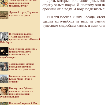
Зачем древние египтяне
Дети, которые оставались дома, юн
мумифицировали
страну зальет водой. И поэтому они н
миллионы птиц?
бросили их в воду. И вода поднялась 
Древний город Тиуанако
изучили с воздуха
И Кагн послал к ним Когаца, чтобы
ударял кого-нибудь из них, из змеи
чудесным снадобьем канна, и змеи ст
В столичной галерее
«Наши художники»
прошла выставка «Цветной
Вейсберг»
Секретным компонентом
красок Рембрандта
оказался минерал
плумбонакрит
Завершающий штрих:
последние картины
известных художников
Большая ретроспектива
Клода Моне «Мир в
течении»
Как картина Рубенса
попала на продажу в
южноафриканский
аукционный дом
Последней картиной Ван