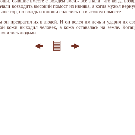
оши, бывшие вместе с вождем змей,- все знали, что когда возвр
ачали возводить высокий помост из ивняка, а когда мужья верн
выше гор, но вождь и юноши спаслись на высоком помосте.
 он превратил их в людей. И он велел им лечь и ударил их сво
ной кожи выходил человек, а кожа оставалась на земле. Ког
ановились людьми.