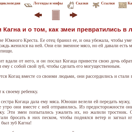
циклопедия
Легенды и мифы
Сказки
Ссылки
Ка
и Кагна и о том, как змеи превратились в
ие Южного Креста. Ее отец бранил ее, и она убежала, чтобы ум
вождь женился на ней. Они ели змеиное мясо, но ей давали есть 
 пищи.
дит вдали от него, и он послал Когаца привести свою дочь обра
 ему с собой свой зуб, чтобы сделать его могущественным.
тся Когац вместе со своими людьми, они рассердились и стали 
 к своему ребенку.
а сестра Когаца дала ему мяса. Юноши велели ей передать мужу,
е утро они вместе с ней отправились. Из предосторожности он
ку. Эти змеи попытались ужалить их, но жалили тростник. 
тали бросать в них песком, чтобы поднялся ветер и загнал и
а был зуб Кагна!