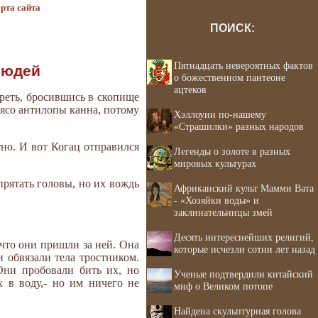
рта сайта
ПОИСК:
Пятнадцать невероятных фактов
 людей
о божественном пантеоне
ацтеков
ереть, бросившись в скопище
мясо антилопы канна, потому
Хэллоуин по-нашему
«Страшилки» разных народов
тно. И вот Когац отправился
Легенды о золоте в разных
мировых культурах
прятать головы, но их вождь
Африканский культ Мамми Вата
- «Хозяйки воды» и
заклинательницы змей
Десять интереснейших религий,
 что они пришли за ней. Она
которые исчезли сотни лет назад
и обвязали тела тростником.
Они пробовали бить их, но
Ученые подтвердили китайский
х в воду,- но им ничего не
миф о Великом потопе
Найдена скульптурная голова