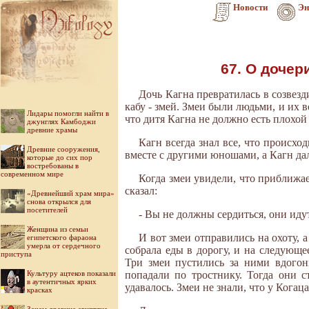
Новости
Эн
67. О дочер
Дочь Кагна превратилась в созвезд
кабу - змей. Змеи были людьми, и их 
Лидары помогли найти в
что дитя Кагна не должно есть плохой
джунглях Камбоджи
древние храмы
Кагн всегда знал все, что происхо
Древние сооружения,
вместе с другими юношами, а Кагн дал
которые до сих пор
востребованы в
современном мире
Когда змеи увидели, что приближае
сказал:
«Древнейший храм мира»
снова открылся для
посетителей
- Вы не должны сердиться, они идут
Женщина из семьи
И вот змеи отправились на охоту, 
египетского фараона
умерла от сердечного
собрала еды в дорогу, и на следующе
приступа
Три змеи пустились за ними вдогон
Культуру ацтеков показали
попадали по тростнику. Тогда они с
в аутентичных ярких
удавалось. Змеи не знали, что у Когац
красках