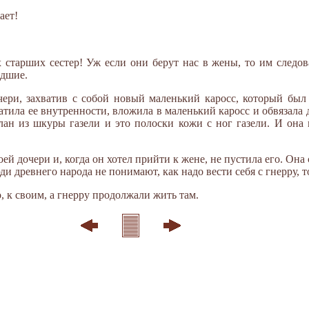
ает!
 старших сестер! Уж если они берут нас в жены, то им следо
едшие.
чери, захватив с собой новый маленький каросс, который был
ватила ее внутренности, вложила в маленький каросс и обвязала 
елан из шкуры газели и это полоски кожи с ног газели. И она
ей дочери и, когда он хотел прийти к жене, не пустила его. Она 
ди древнего народа не понимают, как надо вести себя с гнерру, т
, к своим, а гнерру продолжали жить там.