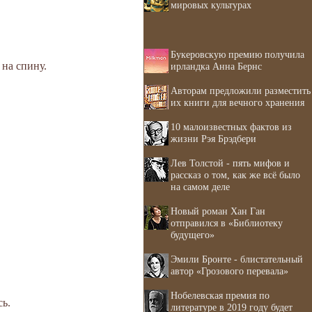
мировых культурах
Букеровскую премию получила
 на спину.
ирландка Анна Бернс
Авторам предложили разместить
их книги для вечного хранения
10 малоизвестных фактов из
жизни Рэя Брэдбери
Лев Толстой - пять мифов и
рассказ о том, как же всё было
на самом деле
Новый роман Хан Ган
отправился в «Библиотеку
будущего»
Эмили Бронте - блистательный
автор «Грозового перевала»
Нобелевская премия по
сь.
литературе в 2019 году будет