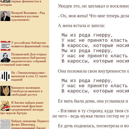
первых феминисток в
истории
Увидев это, он заплакал и воскликн
Валерий Кошляков: «Рад
- Ох, моя жена! Что мне теперь дела
называться русским
художником»
А жена встала и запела:
 Мы из рода гнерру, 

 У нас не принято класть
У российских библиотек
 В кароссы, которые носим
появится фирменный стиль
 Мы из рода гнерру, 

Пушкинский Дом открыл
 У нас не принято класть
электронную библиотеку
академических собраний
сочинений классиков
Она положила свои внутренности об
На «Электронекрасовке»
выложили в сеть 12 тысяч
изданий
 Мы из рода гнерру, 

 У нас не принято класть
Книжную коллекцию
Гинзбургов выложат в
свободный доступ
Ее мать была дома, она услышала и 
В Англии найден ранее
неизвестный фрагмент
средневековой легенды
- Взгляни в ту сторону, куда твоя 
про короля Артура
ли чего - ведь мужья твоих сестер не 
Найден экземпляр Первого
фолио Шекспира,
Ее дочь поднялась, посмотрела и в
принадлежавший Джону