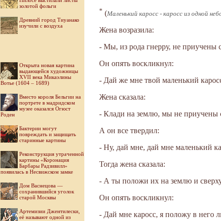
Пилосе выстилали листы
золотой фольги
*
(
Маленький каросс - каросс из одной не
Древний город Тиуанако
изучили с воздуха
Жена возразила:
- Мы, из рода гнерру, не приучены
Он опять воскликнул:
Открыта новая картина
выдающейся художницы
XVII века Микаэлины
- Дай же мне твой маленький карос
Вотье (1604 – 1689)
Жена сказала:
Вместо короля Бельгии на
портрете в мадридском
музее оказался Огюст
- Клади на землю, мы не приучены 
Роден
Бактерии могут
А он все твердил:
повреждать и защищать
старинные картины
- Ну, дай мне, дай мне маленький 
Реконструкция утраченной
картины «Коронация
Тогда жена сказала:
Барбары Радзивилл»
появилась в Несвижском замке
- А ты положи их на землю и сверх
Дом Васнецова —
сохранившийся уголок
Он опять воскликнул:
старой Москвы
Артемизии Джентилески,
- Дай мне каросс, я положу в него 
её называют одной из