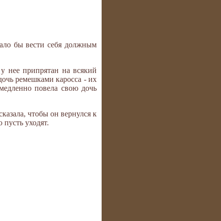
вало бы вести себя должным
 у нее припрятан на всякий
дочь ремешками каросса - их
 медленно повела свою дочь
сказала, чтобы он вернулся к
о пусть уходят.