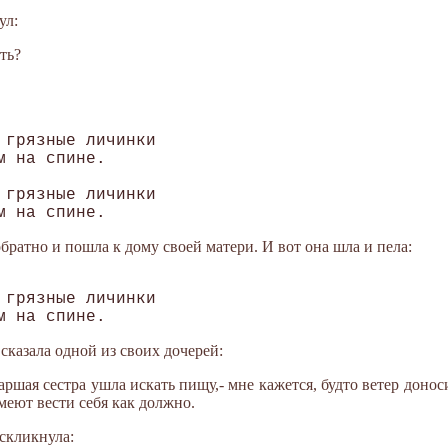
ул:
ть?
 грязные личинки 

 на спине. 

 грязные личинки 

ратно и пошла к дому своей матери. И вот она шла и пела:
 грязные личинки 

сказала одной из своих дочерей:
старшая сестра ушла искать пищу,- мне кажется, будто ветер донос
умеют вести себя как должно.
оскликнула: