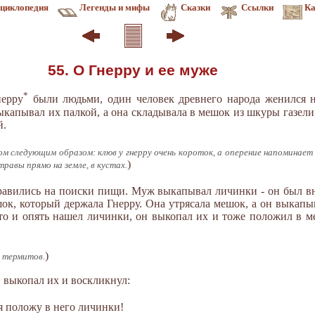
циклопедия
Легенды и мифы
Сказки
Ссылки
Ка
55. О Гнерру и ее муже
*
нерру
были людьми, один человек древнего народа женился н
ыкапывал их палкой, а она складывала в мешок из шкуры газели
й.
следующим образом: клюв у гнерру очень короток, а оперение напоминает ст
)
травы прямо на земле, в кустах.
равились на поиски пищи. Муж выкапывал личинки - он был вн
ок, который держала Гнерру. Она утрясала мешок, а он выкапы
сто и опять нашел личинки, он выкопал их и тоже положил в 
)
е термитов.
 выкопал их и воскликнул:
 я положу в него личинки!