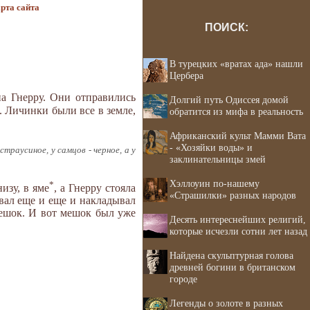
рта сайта
ПОИСК:
В турецких «вратах ада» нашли
Цербера
а Гнерру. Они отправились
Долгий путь Одиссея домой
. Личинки были все в земле,
обратится из мифа в реальность
Африканский культ Мамми Вата
- «Хозяйки воды» и
раусиное, у самцов - черное, а у
заклинательницы змей
Хэллоуин по-нашему
*
изу, в яме
, а Гнерру стояла
«Страшилки» разных народов
вал еще и еще и накладывал
мешок. И вот мешок был уже
Десять интереснейших религий,
которые исчезли сотни лет назад
Найдена скульптурная голова
древней богини в британском
городе
Легенды о золоте в разных