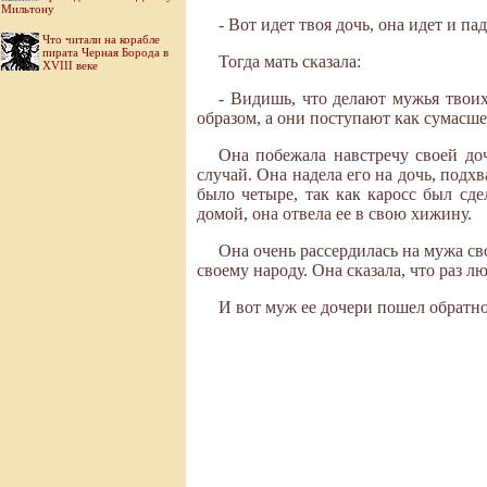
Мильтону
- Вот идет твоя дочь, она идет и пад
Что читали на корабле
пирата Черная Борода в
Тогда мать сказала:
XVIII веке
- Видишь, что делают мужья твоих
образом, а они поступают как сумасш
Она побежала навстречу своей до
случай. Она надела его на дочь, подх
было четыре, так как каросс был сд
домой, она отвела ее в свою хижину.
Она очень рассердилась на мужа сво
своему народу. Она сказала, что раз лю
И вот муж ее дочери пошел обратно