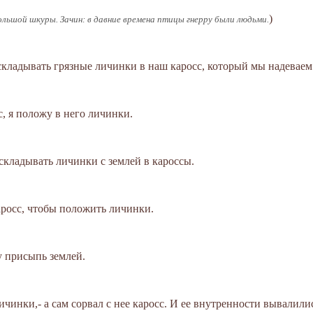
)
большой шкуры. Зачин: в давние времена птицы гнерру были людьми.
 складывать грязные личинки в наш каросс, который мы надеваем
с, я положу в него личинки.
складывать личинки с землей в кароссы.
каросс, чтобы положить личинки.
у присыпь землей.
личинки,- а сам сорвал с нее каросс. И ее внутренности вывалили