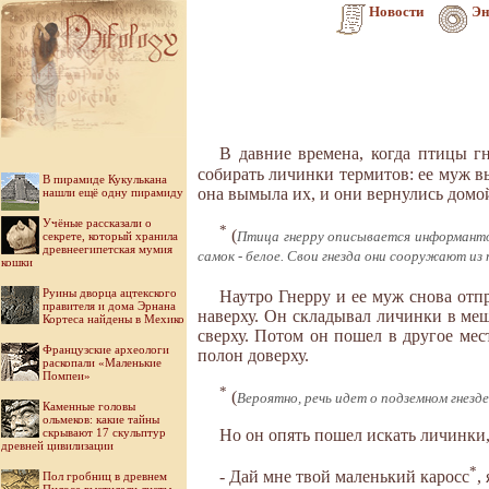
Новости
Эн
В давние времена, когда птицы г
собирать личинки термитов: ее муж в
В пирамиде Кукулькана
она вымыла их, и они вернулись домо
нашли ещё одну пирамиду
Учёные рассказали о
*
(
секрете, который хранила
Птица гнерру описывается информантом 
древнеегипетская мумия
самок - белое. Свои гнезда они сооружают из 
кошки
Руины дворца ацтекского
Наутро Гнерру и ее муж снова отп
правителя и дома Эрнана
наверху. Он складывал личинки в меш
Кортеса найдены в Мехико
сверху. Потом он пошел в другое ме
Французские археологи
полон доверху.
раскопали «Маленькие
Помпеи»
*
(
Вероятно, речь идет о подземном гнезд
Каменные головы
ольмеков: какие тайны
Но он опять пошел искать личинки,
скрывают 17 скульптур
древней цивилизации
*
- Дай мне твой маленький каросс
,
Пол гробниц в древнем