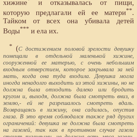
хижине
и отказывалась от пищи,
**
которую предлагали ей ее матери
.
Тайком от всех она убивала детей
***
Воды
и ела их.
*
(
С достижением половой зрелости девушку
помещали в отдельной маленькой хижине,
сооруженной ее матерью, с очень небольшим
входным отверстием, которое закрывала за ней
мать, когда она туда входила. Девушка могла
иногда ненадолго выходить из этой хижины, но не
должна была отходить далеко или бродить
кругом и, выходя, должна была смотреть вниз, в
землю,- ей не разрешалось смотреть вдаль.
Возвращаясь в хижину, она садилась, опустив
глаза. В это время соблюдался также ряд других
ограничений: девушка не должна была смотреть
на газелей, так как в противном случае газели
станут пугливыми, не должна есть мяса газели,