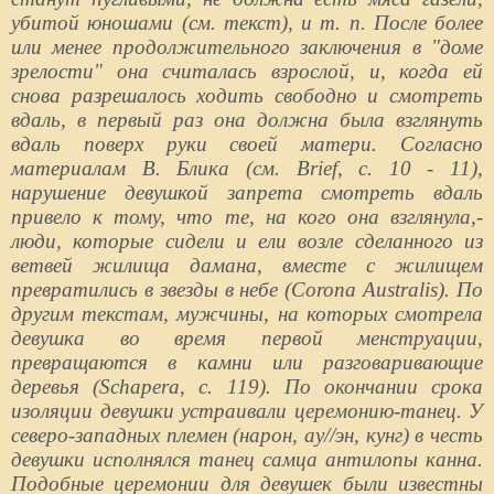
убитой юношами (см. текст), и т. п. После более
или менее продолжительного заключения в "доме
зрелости" она считалась взрослой, и, когда ей
снова разрешалось ходить свободно и смотреть
вдаль, в первый раз она должна была взглянуть
вдаль поверх руки своей матери. Согласно
материалам В. Блика (см. Brief, с. 10 - 11),
нарушение девушкой запрета смотреть вдаль
привело к тому, что те, на кого она взглянула,-
люди, которые сидели и ели возле сделанного из
ветвей жилища дамана, вместе с жилищем
превратились в звезды в небе (Corona Australis). По
другим текстам, мужчины, на которых смотрела
девушка во время первой менструации,
превращаются в камни или разговаривающие
деревья (Schapera, с. 119). По окончании срока
изоляции девушки устраивали церемонию-танец. У
северо-западных племен (нарон, ау//эн, кунг) в честь
девушки исполнялся танец самца антилопы канна.
Подобные церемонии для девушек были известны