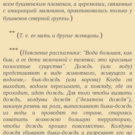
всем бушменским племенам, а церемонии, связанные
с инициацией мальчиков, практиковались только у
)
бушменов северной группы.
**
(
)
Т. е. ее мать и другие женщины.
***
(
Пояснение рассказчика: "Вода большая, как
бык, а ее дети величиной с теленка; это красивые
полосатые существа". Дождь (или воду)
представляют в виде животного, живущего в
водоеме,- бык-дождь (или корова) Когда он
выходит, водоем пересыхает, а повсюду, где он
проходит, идет дождь. Для того чтобы вызвать
дождь, колдуны дождя ("делатели дождя"),
накинув ремень на рога, вытаскивают быка-дождь
из воды и проводят по стране, стараясь
охватить возможно большую территорию,
чтобы дождь прошел повсеместно. Колдуны
дождя убивают быка-дождь и разрезают его на