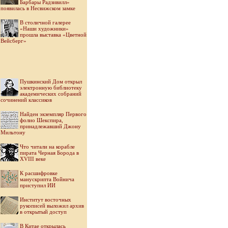
Барбары Радзивилл»
появилась в Несвижском замке
В столичной галерее
«Наши художники»
прошла выставка «Цветной
Вейсберг»
Пушкинский Дом открыл
электронную библиотеку
академических собраний
сочинений классиков
Найден экземпляр Первого
фолио Шекспира,
принадлежавший Джону
Мильтону
Что читали на корабле
пирата Черная Борода в
XVIII веке
К расшифровке
манускрипта Войнича
приступил ИИ
Институт восточных
рукописей выложил архив
в открытый доступ
В Китае открылась