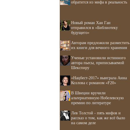
обратится из мифа в реальность
Новый роман Хан Ган
отправился в «Библиотеку
будущего»
Авторам предложили разместить
их книги для вечного хранения
Ученые установили истинного
автора пьесы, приписываемой
Шекспиру
«Нацбест-2017» выиграла Анна
Козлова с романом «F20»
В Швеции вручили
альтернативную Нобелевскую
премию по литературе
Лев Толстой - пять мифов и
рассказ о том, как же всё было
на самом деле