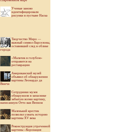
современном мире
Ученые заново
идентифицировали
рисунки в пустыне Наска
Творчество Миро —
важный символ Барселоны,
оставивший след в облике
города
«Мальчик в голубом»
отправится на
реставрацию
Американский музей
объявил об обнаружении
картины Леонардо да
Винчи
Cотрудники музея
обнаружили в запаснике
забытую всеми картину,
написанную Отто ван Вееном
Маленький крестик
позволил узнать историю
картины XV века
Реконструкция утраченной
картины «Коронация