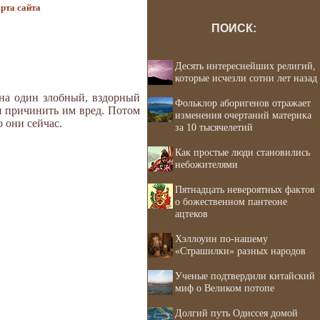
рта сайта
ПОИСК:
Десять интереснейших религий,
которые исчезли сотни лет назад
на один злобный, вздорный
Фольклор аборигенов отражает
я причинить им вред. Потом
изменения очертаний материка
 они сейчас.
за 10 тысячелетий
Как простые люди становились
небожителями
Пятнадцать невероятных фактов
о божественном пантеоне
ацтеков
Хэллоуин по-нашему
«Страшилки» разных народов
Ученые подтвердили китайский
миф о Великом потопе
Долгий путь Одиссея домой