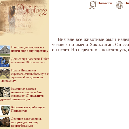
Новости
Эн
Вначале все животные были надел
человек по имени Хок-кхиган. Он сс
В пирамиде Кукулькана
он исчез. Но перед тем как исчезнуть
нашли ещё одну пирамиду
Денисовцы населяли Тибет
в течение 100 тысяч лет
Гора в Индонезии
скрывала очень большую и
чрезвычайно древнюю
«пирамиду»
Каменные головы
ольмеков: какие тайны
скрывают 17 скульптур
древней цивилизации
Королевская гробница в
Притлвелле
Древние сооружения,
которые до сих пор
востребованы в