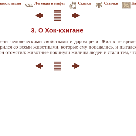
циклопедия
Легенды и мифы
Сказки
Ссылки
Ка
3. О Хок-кхигане
ены человеческими свойствами и даром речи. Жил в те време
орился со всеми животными, которые ему попадались, и пыталс
, он отомстил: животные покинули жилища людей и стали тем, что