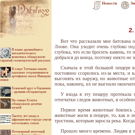
Новости
Эн
2
Вот что рассказали мне батсвана
Лоове. Она уходит очень глубоко по
В плане древнейшего
глубока, что если бросить камень, то
мегалитического
комплекса обнаружили
добрался до конца, поэтому никто не з
скрытый геометрический рисунок
Сначала в этой большой пещере в
В озере Титикака нашли
идеально сохранившиеся
постоянно ссорились из-за места, и
артефакты эпохи Империи
выгонять их наружу, но животные от
инков
пока, наконец, их не выгнали окончат
Гозекский круг в Германии
- древняя обсерватория
У входа в эту пещеру протекала 
отпечатки следов животных, в особенн
На севере Египта
обнаружили десятки
мумий
Первое время животные боялись д
животные жили в пещере, то, как и л
Тысячу лет назад в
африканском городе умели
тростник, которым заросла река. Когда
изготовлять стекло
Прошло много времени. Людям в пе
Потерянный античный