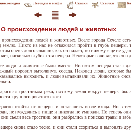
циклопедия
Легенды и мифы
Сказки
Ссылки
Ка
. О происхождении людей и животных
 о происхождении людей и животных. Возле города Сечеле ест
д землю. Никто из нас не отважился пройти в глубь пещеры, 
 потом очень долго слышно, как он падает, но никому еще не уда
нает, насколько глубока эта пещера. Некоторые говорят, что она 
се люди и животные были вместе. Но потом пещера стала дл
 каждый норовил вытолкнуть соседа. Наконец люди, которые б
казывались выходить, и люди выталкивали их. Животные снов
ельно.
заросшая тростником река, поэтому земля вокруг пещеры был
ости крупного рогатого скота.
алеко отойти от пещеры и оставались возле входа. Но затем
юди, не нуждались в пище и никогда не умирали. Но теперь они
 они съели весь тростник, они разбрелись в поисках травы и заб
щере снова стало тесно, и они стали ссориться и выгонять дру