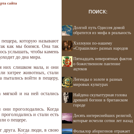
рта сайта
ПОИСК:
Долгий путь Одиссея домой
обратится из мифа в реальность
ь пещера, которую называют
Хэллоуин по-нашему
так как мы боимся. Она так
«Страшилки» разных народов
лось услышать, чтобы камень
доходит до дна мира.
Пятнадцать невероятных фактов
о божественном пантеоне
я них слишком мала, и они
ацтеков
ыли хитрее животных, стали
а пытались войти в пещеру,
Легенды о золоте в разных
мировых культурах
а мягкой и на ней остались
Найдена скульптурная голова
древней богини в британском
городе
 они проголодались. Когда
 проголодались и стали есть
Десять интереснейших религий,
ыли о пещере.
которые исчезли сотни лет назад
г друга. Когда люди, в свою
Фольклор аборигенов отражает