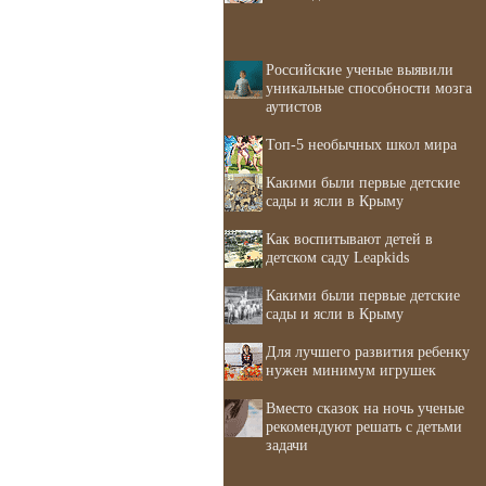
Российские ученые выявили
уникальные способности мозга
аутистов
Топ-5 необычных школ мира
Какими были первые детские
сады и ясли в Крыму
Как воспитывают детей в
детском саду Leapkids
Какими были первые детские
сады и ясли в Крыму
Для лучшего развития ребенку
нужен минимум игрушек
Вместо сказок на ночь ученые
рекомендуют решать с детьми
задачи