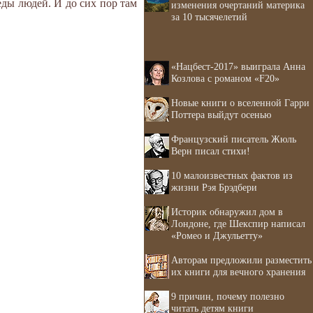
еды людей. И до сих пор там
изменения очертаний материка
за 10 тысячелетий
«Нацбест-2017» выиграла Анна
Козлова с романом «F20»
Новые книги о вселенной Гарри
Поттера выйдут осенью
Французский писатель Жюль
Верн писал стихи!
10 малоизвестных фактов из
жизни Рэя Брэдбери
Историк обнаружил дом в
Лондоне, где Шекспир написал
«Ромео и Джульетту»
Авторам предложили разместить
их книги для вечного хранения
9 причин, почему полезно
читать детям книги