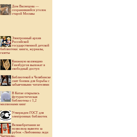
Дом Васнецова —
сохранившийся уголок
старой Москвы
Электронный архив
Российской
государственной детской
библиотеки: книги, журналы,
газеты
Книжную коллекцию
Гинзбургов выложат в
свободный доступ
Библиотекой в Челябинске
снят боевик для борьбы с
забывчивыми читателями
В Китае открылась
футуристическая
библиотека с 1,2
миллионами книг
Утвержден ГОСТ для
электронных библиотек
Великобритания не
позволила вывезти за
рубеж «Любовника леди
Чаттерли»