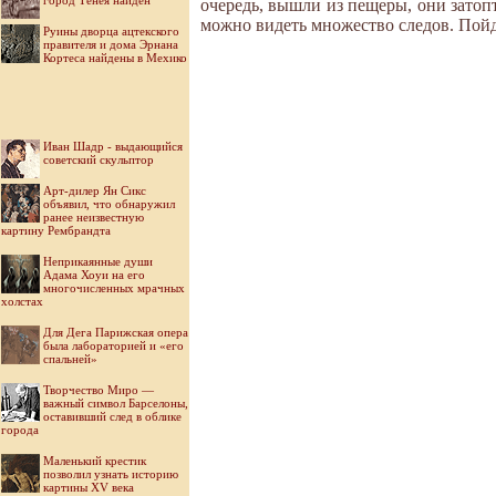
город Тенея найден
очередь, вышли из пещеры, они затоп
можно видеть множество следов. Пойди
Руины дворца ацтекского
правителя и дома Эрнана
Кортеса найдены в Мехико
Иван Шадр - выдающийся
советский скульптор
Арт-дилер Ян Сикс
объявил, что обнаружил
ранее неизвестную
картину Рембрандта
Неприкаянные души
Адама Хоуи на его
многочисленных мрачных
холстах
Для Дега Парижская опера
была лабораторией и «его
спальней»
Творчество Миро —
важный символ Барселоны,
оставивший след в облике
города
Маленький крестик
позволил узнать историю
картины XV века