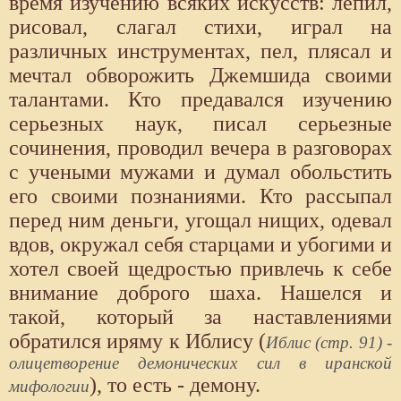
время изучению всяких искусств: лепил,
рисовал, слагал стихи, играл на
различных инструментах, пел, плясал и
мечтал обворожить Джемшида своими
талантами. Кто предавался изучению
серьезных наук, писал серьезные
сочинения, проводил вечера в разговорах
с учеными мужами и думал обольстить
его своими познаниями. Кто рассыпал
перед ним деньги, угощал нищих, одевал
вдов, окружал себя старцами и убогими и
хотел своей щедростью привлечь к себе
внимание доброго шаха. Нашелся и
такой, который за наставлениями
обратился иряму к Иблису (
Иблис (стр. 91) -
олицетворение демонических сил в иранской
), то есть - демону.
мифологии