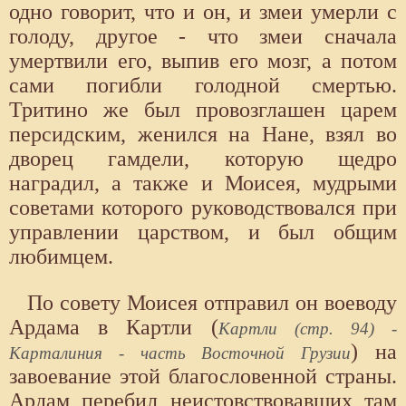
одно говорит, что и он, и змеи умерли с
голоду, другое - что змеи сначала
умертвили его, выпив его мозг, а потом
сами погибли голодной смертью.
Тритино же был провозглашен царем
персидским, женился на Нане, взял во
дворец гамдели, которую щедро
наградил, а также и Моисея, мудрыми
советами которого руководствовался при
управлении царством, и был общим
любимцем.
По совету Моисея отправил он воеводу
Ардама в Картли (
Картли (стр. 94) -
) на
Карталиния - часть Восточной Грузии
завоевание этой благословенной страны.
Ардам перебил неистовствовавших там