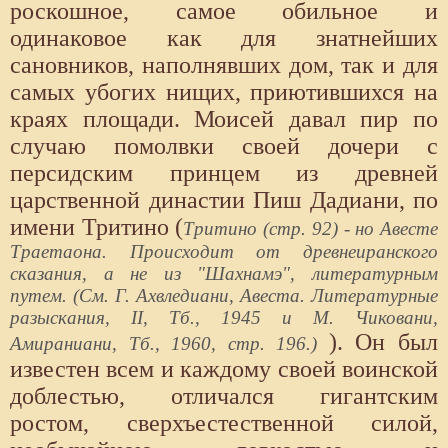
роскошное, самое обильное и
одинаковое как для знатнейших
сановников, наполнявших дом, так и для
самых убогих нищих, приютившихся на
краях площади. Моисей давал пир по
случаю помолвки своей дочери с
персидским принцем из древней
царственной династии Пиш Дадиани, по
имени Тритино (
Тритино (стр. 92) - но Авесте
Траетаона. Происходит от древнеиранского
сказания, а не из "Шахнамэ", литературным
путем. (См. Г. Ахвледиани, Авеста. Литературные
разыскания, II, Тб., 1945 и М. Чиковани,
). Он был
Амираниани, Тб., 1960, стр. 196.)
известен всем и каждому своей воинской
доблестью, отличался гигантским
ростом, сверхъестественной силой,