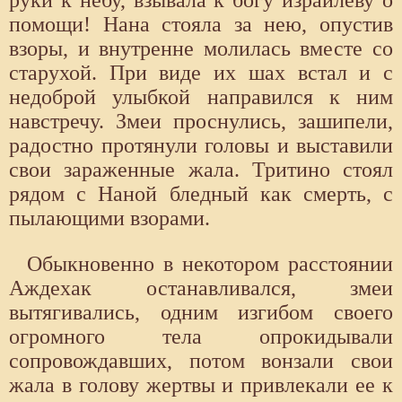
руки к небу, взывала к богу израилеву о
помощи! Нана стояла за нею, опустив
взоры, и внутренне молилась вместе со
старухой. При виде их шах встал и с
недоброй улыбкой направился к ним
навстречу. Змеи проснулись, зашипели,
радостно протянули головы и выставили
свои зараженные жала. Тритино стоял
рядом с Наной бледный как смерть, с
пылающими взорами.
Обыкновенно в некотором расстоянии
Аждехак останавливался, змеи
вытягивались, одним изгибом своего
огромного тела опрокидывали
сопровождавших, потом вонзали свои
жала в голову жертвы и привлекали ее к