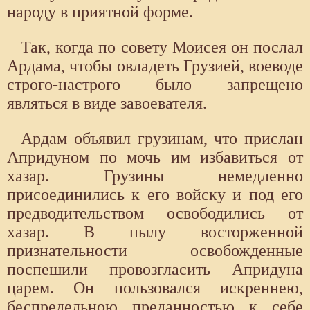
народу в приятной форме.
Так, когда по совету Моисея он послал
Ардама, чтобы овладеть Грузией, воеводе
строго-настрого было запрещено
являться в виде завоевателя.
Ардам объявил грузинам, что прислан
Апридуном по мочь им избавиться от
хазар. Грузины немедленно
присоединились к его войску и под его
предводительством освободились от
хазар. В пылу восторженной
признательности освобожденные
поспешили провозгласить Апридуна
царем. Он пользовался искреннею,
беспредельною преданностью к себе