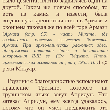
было цемента, плотно задвигаясь один на
другой. Таким же новым способом, то
есть из камня и извести, была
воздвигнута крепостная стена в Армази и
окончена таковая же по всей горе Армази
(
Армази (стр. 95) - часть Мцхета, где
воздвигалась молельня языческого божества
Армаза. При археологических раскопках здесь
обнаружены античная баня и богатейшие
захоронения II-III вв. (См. "Мцхета. Итоги
) до
археологических исследований", т. I, 1955, Тб.)
реки Мткуар.
Грузины с благодарностью вспоминают
правление Тритино, которого на
грузинском языке зовут Апридун. Что
затевал Апридун, ему всегда удавалось,
потому что он умел предложить это