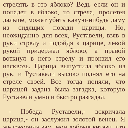
стрелять в это яблоко? Ведь если он и
попадет в яблоко, то стрела, пролетев
дальше, может убить какую-нибудь даму
из сидящих позади царицы. Но,
неожиданно для всех, Руставели, взяв в
руки стрелу и подойдя к царице, левой
рукой придержал яблоко, а правой
воткнул в него стрелу и пронзил его
насквозь. Царица выпустила яблоко из
рук, и Руставели высоко поднял его на
стреле своей. Все тогда поняли, что
царицей задана была загадка, которую
Руставели умно и быстро разгадал.
- Победа Руставели,- вскричала
царица,- он заслужил золотой венец. Я
же говорила вам, мои добрые витязи, что