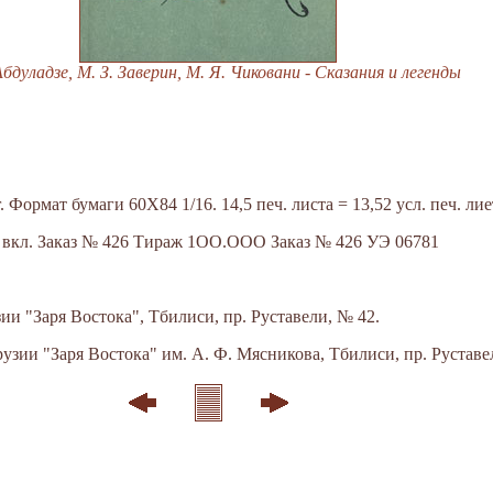
Абдуладзе, М. З. Заверин, М. Я. Чиковани - Сказания и легенды
 Формат бумаги 60X84 1/16. 14,5 печ. листа = 13,52 усл. печ. лие
8 вкл. Заказ № 426 Тираж 1OO.OOO Заказ № 426 УЭ 06781
ии "Заря Востока", Тбилиси, пр. Руставели, № 42.
зии "Заря Востока" им. А. Ф. Мясникова, Тбилиси, пр. Руставе