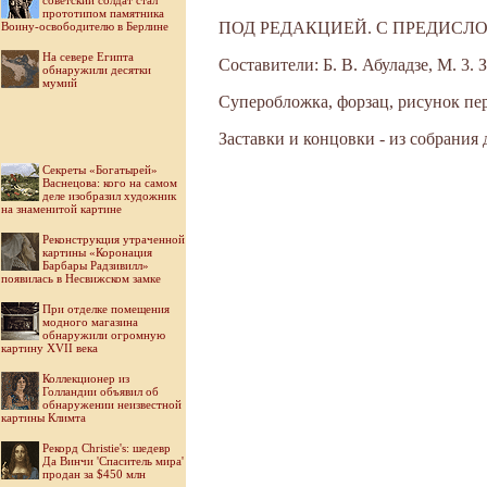
советский солдат стал
прототипом памятника
ПОД РЕДАКЦИЕЙ. С ПРЕДИСЛ
Воину-освободителю в Берлине
На севере Египта
Составители: Б. В. Абуладзе, М. 3.
обнаружили десятки
мумий
Суперобложка, форзац, рисунок пе
Заставки и концовки - из собрания
Секреты «Богатырей»
Васнецова: кого на самом
деле изобразил художник
на знаменитой картине
Реконструкция утраченной
картины «Коронация
Барбары Радзивилл»
появилась в Несвижском замке
При отделке помещения
модного магазина
обнаружили огромную
картину XVII века
Коллекционер из
Голландии объявил об
обнаружении неизвестной
картины Климта
Рекорд Christie's: шедевр
Да Винчи 'Спаситель мира'
продан за $450 млн