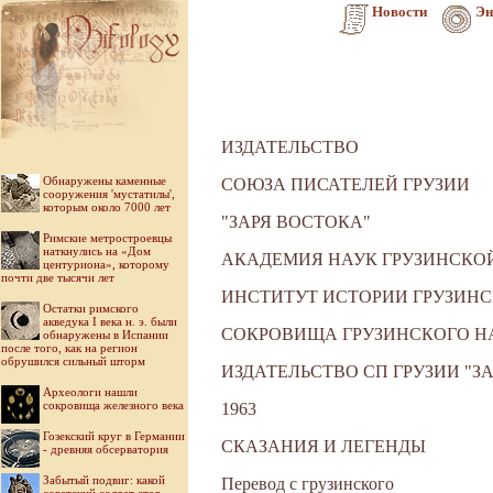
Новости
Эн
ИЗДАТЕЛЬСТВО
Обнаружены каменные
СОЮЗА ПИСАТЕЛЕЙ ГРУЗИИ
сооружения 'мустатилы',
которым около 7000 лет
"ЗАРЯ ВОСТОКА"
Римские метростроевцы
наткнулись на «Дом
АКАДЕМИЯ НАУК ГРУЗИНСКОЙ
центуриона», которому
почти две тысячи лет
ИНСТИТУТ ИСТОРИИ ГРУЗИНС
Остатки римского
акведука I века н. э. были
СОКРОВИЩА ГРУЗИНСКОГО Н
обнаружены в Испании
после того, как на регион
обрушился сильный шторм
ИЗДАТЕЛЬСТВО СП ГРУЗИИ "З
Археологи нашли
сокровища железного века
1963
Гозекский круг в Германии
СКАЗАНИЯ И ЛЕГЕНДЫ
- древняя обсерватория
Забытый подвиг: какой
Перевод с грузинского