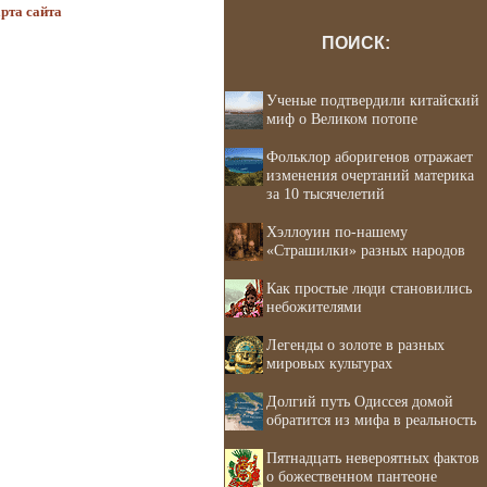
рта сайта
ПОИСК:
Ученые подтвердили китайский
миф о Великом потопе
Фольклор аборигенов отражает
изменения очертаний материка
за 10 тысячелетий
Хэллоуин по-нашему
«Страшилки» разных народов
Как простые люди становились
небожителями
Легенды о золоте в разных
мировых культурах
Долгий путь Одиссея домой
обратится из мифа в реальность
Пятнадцать невероятных фактов
о божественном пантеоне