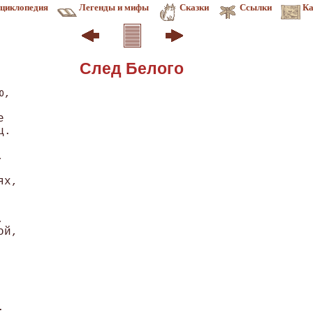
циклопедия
Легенды и мифы
Сказки
Ссылки
Ка
След Белого
, 

 

. 

 

х, 

 

й, 





 
