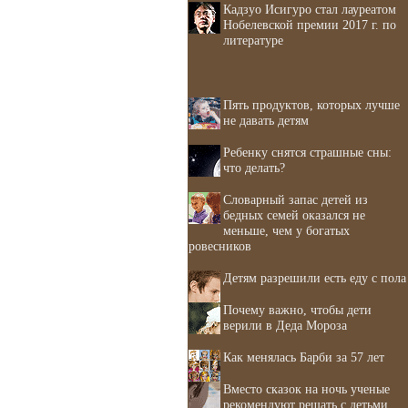
Кадзуо Исигуро стал лауреатом
Нобелевской премии 2017 г. по
литературе
Пять продуктов, которых лучше
не давать детям
Ребенку снятся страшные сны:
что делать?
Словарный запас детей из
бедных семей оказался не
меньше, чем у богатых
ровесников
Детям разрешили есть еду с пола
Почему важно, чтобы дети
верили в Деда Мороза
Как менялась Барби за 57 лет
Вместо сказок на ночь ученые
рекомендуют решать с детьми