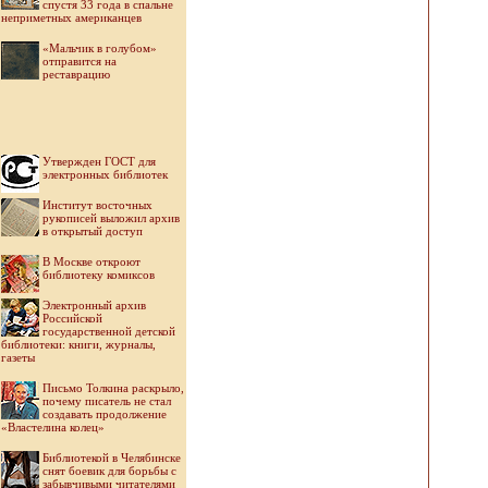
спустя 33 года в спальне
неприметных американцев
«Мальчик в голубом»
отправится на
реставрацию
Утвержден ГОСТ для
электронных библиотек
Институт восточных
рукописей выложил архив
в открытый доступ
В Москве откроют
библиотеку комиксов
Электронный архив
Российской
государственной детской
библиотеки: книги, журналы,
газеты
Письмо Толкина раскрыло,
почему писатель не стал
создавать продолжение
«Властелина колец»
Библиотекой в Челябинске
снят боевик для борьбы с
забывчивыми читателями