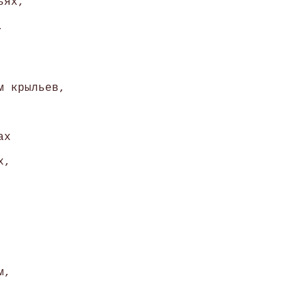
ях, 

 

 крыльев, 

х 

, 



, 
