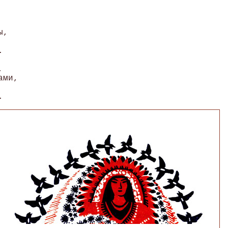


, 

 

 

ми, 
