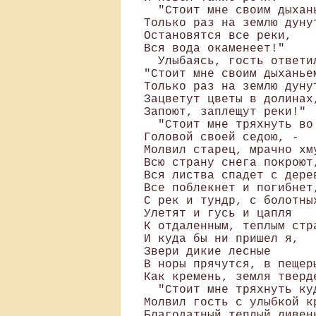
  "Стоит мне своим дыхань
Только раз на землю дунут
Остановятся все реки, 

Вся вода окаменеет!"

  Улыбаясь, гость ответил
"Стоит мне своим дыханьем
Только раз на землю дунут
Зацветут цветы в долинах,
Запоют, заплещут реки!"

  "Стоит мне тряхнуть во 
Головой своей седою, - 

Молвил старец, мрачно хму
Всю страну снега покроют,
Вся листва спадет с дерев
Все поблекнет и погибнет,
С рек и тундр, с болотных
Улетят и гусь и цапля 

К отдаленным, теплым стра
И куда бы ни пришел я, 

Звери дикие лесные 

В норы прячутся, в пещеры
Как кремень, земля тверде
  "Стоит мне тряхнуть куд
Молвил гость с улыбкой кр
Благодатный теплый ливень