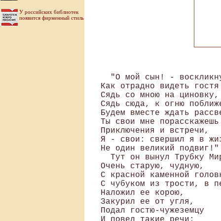
У российских библиотек
появится фирменный стиль
  "О мой сын! - воскликну
Как отрадно видеть гостя!
Сядь со мною на циновку, 
Сядь сюда, к огню поближе
Будем вместе ждать рассве
Ты свои мне порасскажешь 
Приключения и встречи, 

Я - свои: свершил я в жиз
Не один великий подвиг!"

  Тут он вынул Трубку Мир
Очень старую, чудную, 

С красной каменной головк
С чубуком из трости, в пе
Наложил ее корою, 

Закурил ее от угля, 

Подал гостю-чужеземцу 

И повел такие речи:
