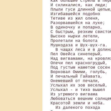
Как большие стрелы в перь
И скликалися, как люди; 

Плыли гуси длинной цепью,
Изгибавшейся подобно 

Тетиве из жил оленя, 

Разорвавшейся на луке; 

В одиночку и попарно, 

С быстрым, резким свистом
Высоко нырки летели, 

Пролетали на болота 

Мушкодаза и Шух-шух-га.

  В чащах леса и в долина
Пел Овейса синеперый, 

Над вигвамами, на кровлях
Опечи пел красногрудый, 

Под густым наметом сосен 
Ворковал Омими, голубь, 

И печальный Гайавата, 

Онемевший от печали, 

Услыхал их зов веселый, 

Услыхал - и тихо вышел 

Из угрюмого вигвама 

Любоваться вешним солнцем
Красотой земли и неба.

  Из далекого похода 
