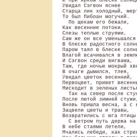
И при ярком блеске солнца
Увидал Сэгвон яснее 

Старца лик холодный, мерт
То был Пибоан могучий.

  По щекам его бежали, 

Как весенние потоки, 

Слезы теплые струями, 

Сам же он все уменьшался 
В блеске радостного солнц
Паром таял в блеске солнц
Влагой всачивался в землю
И Сэгвон среди вигвама, 

Там, где ночью мокрый хво
В очаге дымился, тлея, 

Увидал цветок весенний, 

Первоцвет, привет весенни
Мискодит в зеленых листья
  Так на север после стуж
После лютой зимней стужи,
Вновь пришла весна, а с н
Зацвели цветы и травы, 

Возвратились с юга птицы.
  С ветром путь держа на 
В небе стаями летели, 

Мчались лебеди, как стрел