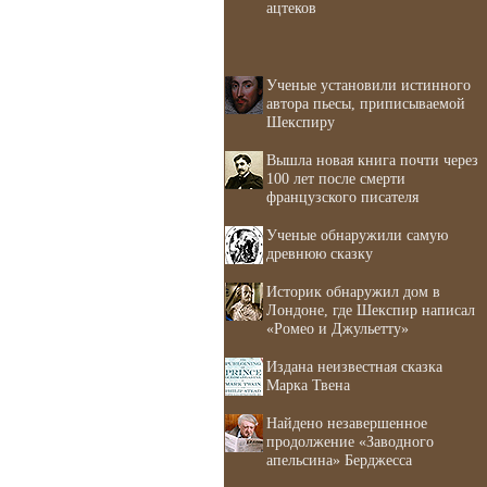
ацтеков
Ученые установили истинного
автора пьесы, приписываемой
Шекспиру
Вышла новая книга почти через
100 лет после смерти
французского писателя
Ученые обнаружили самую
древнюю сказку
Историк обнаружил дом в
Лондоне, где Шекспир написал
«Ромео и Джульетту»
Издана неизвестная сказка
Марка Твена
Найдено незавершенное
продолжение «Заводного
апельсина» Берджесса