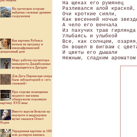
расчищена
На щеках его румянец 

Разливался алой краской, 
На греческом острове
найдены сложные древние
Очи кроткие сияли, 

сооружения
Как весенней ночью звезды
А чело его венчала 

Из пахучих трав гирлянда.
Улыбаясь и улыбкой 

Как картина Рубенса
Все, как солнцем, озаряя,
попала на продажу в
Он вошел в вигвам с цвета
южноафриканский
аукционный дом
И цветы его дышали 

Марс работы скульптора-
маньериста Джамболоньи
возвращается в Дрезден
Для Дега Парижская опера
была лабораторией и «его
спальней»
При отделке помещения
модного магазина
обнаружили огромную
картину XVII века
Вместо короля Бельгии на
портрете в мадридском
музее оказался Огюст
Роден
Украденная картина за 160
млн долларов нашлась