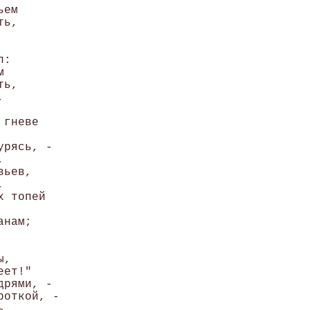
ем 

ь, 

: 

 

ь, 

 

гневе 

рясь, - 

 

ьев, 

 

 топей 

нам; 

, 

ет!"

рями, - 

откой, - 

 
