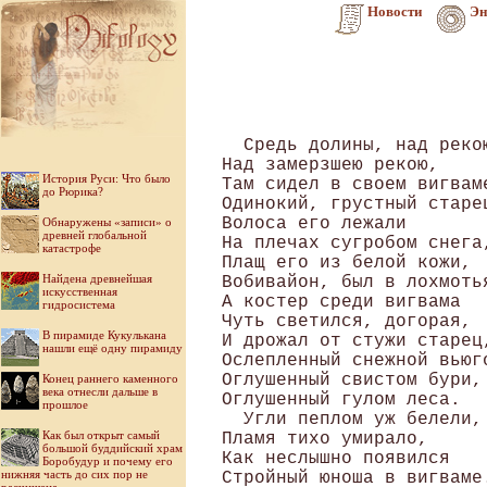
Новости
Эн
  Средь долины, над рекою
Над замерзшею рекою, 

История Руси: Что было
Там сидел в своем вигваме
до Рюрика?
Одинокий, грустный старец
Волоса его лежали 

Обнаружены «записи» о
древней глобальной
На плечах сугробом снега,
катастрофе
Плащ его из белой кожи, 

Найдена древнейшая
Вобивайон, был в лохмотья
искусственная
А костер среди вигвама 

гидросистема
Чуть светился, догорая, 

В пирамиде Кукулькана
И дрожал от стужи старец,
нашли ещё одну пирамиду
Ослепленный снежной вьюго
Оглушенный свистом бури, 
Конец раннего каменного
века отнесли дальше в
Оглушенный гулом леса.

прошлое
  Угли пеплом уж белели, 
Как был открыт самый
Пламя тихо умирало, 

большой буддийский храм
Как неслышно появился 

Боробудур и почему его
нижняя часть до сих пор не
Стройный юноша в вигваме.