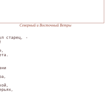
Северный и Восточный Ветры
л старец, -





, 

та. 



ни 

а, 

ой, 

рьях, 
