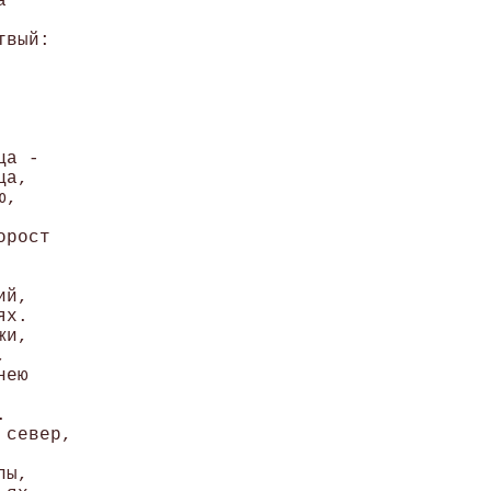
 

вый: 



а - 

а, 

, 

рост 

й, 

х.

и, 



ею 



север, 

ы, 
