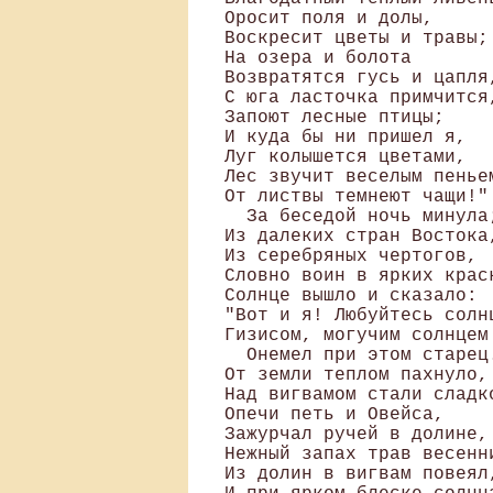
Оросит поля и долы, 

Воскресит цветы и травы;

На озера и болота 

Возвратятся гусь и цапля,
С юга ласточка примчится,
Запоют лесные птицы; 

И куда бы ни пришел я, 

Луг колышется цветами, 

Лес звучит веселым пеньем
От листвы темнеют чащи!"

  За беседой ночь минула;
Из далеких стран Востока,
Из серебряных чертогов, 

Словно воин в ярких краск
Солнце вышло и сказало: 

"Вот и я! Любуйтесь солнц
Гизисом, могучим солнцем!
  Онемел при этом старец.
От земли теплом пахнуло, 
Над вигвамом стали сладко
Опечи петь и Овейса, 

Зажурчал ручей в долине, 
Нежный запах трав весенни
Из долин в вигвам повеял,