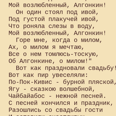
Мой возлюбленный, Алгонкин!

  Он один стоял под ивой, 

Под густой плакучей ивой, 

Что роняла слезы в воду, 

Мой возлюбленный, Алгонкин!

  Горе мне, когда о милом, 

Ах, о милом я мечтаю, 

Все о нем томлюсь-тоскую, 

Об Алгонкине, о милом!"

  Вот как праздновали свадьбу!
Вот как пир увеселяли: 

По-Пок-Кивис - бурной пляской,
Ягу - сказкою волшебной, 

Чайбайабос - нежной песней. 

С песней кончился и праздник, 
Разошлись со свадьбы гости 
