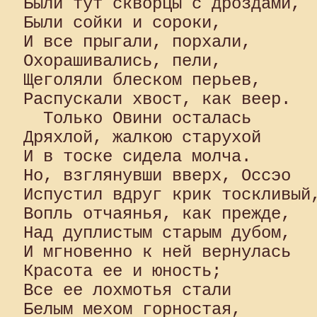
Были тут скворцы с дроздами, 

Были сойки и сороки,

И все прыгали, порхали, 

Охорашивались, пели,

Щеголяли блеском перьев, 

Распускали хвост, как веер.

  Только Овини осталась 

Дряхлой, жалкою старухой 

И в тоске сидела молча. 

Но, взглянувши вверх, Оссэо 

Испустил вдруг крик тоскливый,
Вопль отчаянья, как прежде, 

Над дуплистым старым дубом,

И мгновенно к ней вернулась

Красота ее и юность;

Все ее лохмотья стали

Белым мехом горностая,
