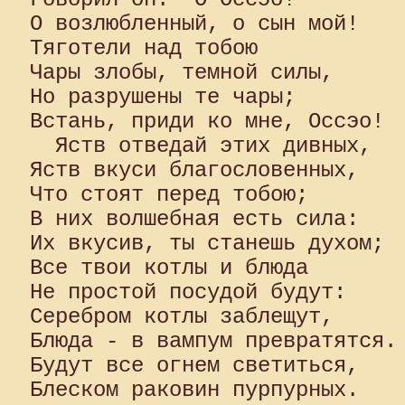
О возлюбленный, о сын мой! 

Тяготели над тобою 

Чары злобы, темной силы, 

Но разрушены те чары; 

Встань, приди ко мне, Оссэо! 

  Яств отведай этих дивных, 

Яств вкуси благословенных, 

Что стоят перед тобою; 

В них волшебная есть сила: 

Их вкусив, ты станешь духом; 

Все твои котлы и блюда 

Не простой посудой будут: 

Серебром котлы заблещут, 

Блюда - в вампум превратятся. 
Будут все огнем светиться, 

Блеском раковин пурпурных.
