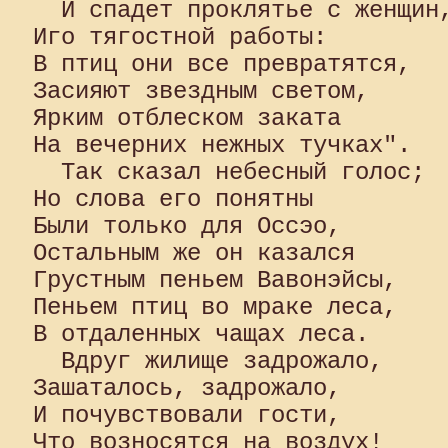
  И спадет проклятье с женщин,
Иго тягостной работы:

В птиц они все превратятся, 

Засияют звездным светом, 

Ярким отблеском заката 

На вечерних нежных тучках".

  Так сказал небесный голос; 

Но слова его понятны 

Были только для Оссэо, 

Остальным же он казался 

Грустным пеньем Вавонэйсы, 

Пеньем птиц во мраке леса, 

В отдаленных чащах леса.

  Вдруг жилище задрожало, 

Зашаталось, задрожало, 

И почувствовали гости, 

Что возносятся на воздух! 
