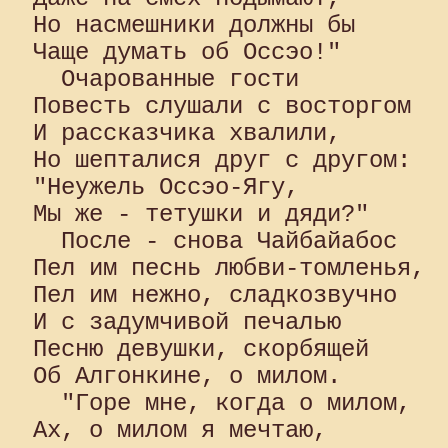
Но насмешники должны бы 

Чаще думать об Оссэо!"

  Очарованные гости 

Повесть слушали с восторгом 

И рассказчика хвалили, 

Но шепталися друг с другом: 

"Неужель Оссэо-Ягу, 

Мы же - тетушки и дяди?"

  После - снова Чайбайабос 

Пел им песнь любви-томленья, 

Пел им нежно, сладкозвучно 

И с задумчивой печалью 

Песню девушки, скорбящей 

Об Алгонкине, о милом.

  "Горе мне, когда о милом, 

Ах, о милом я мечтаю, 
