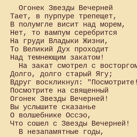
  Огонек Звезды Вечерней 

Тает, в пурпуре трепещет, 

В полумгле висит над морем, 

Нет, то вампум серебрится 

На груди Владыки Жизни, 

То Великий Дух проходит 

Над темнеющим закатом!

  На закат смотрел с восторгом
Долго, долго старый Ягу; 

Вдруг воскликнул: "Посмотрите!
Посмотрите на священный 

Огонек Звезды Вечерней! 

Вы услышите сказанье 

О волшебнике Оссэо, 

Что сошел с Звезды Вечерней!

  В незапамятные годы, 
