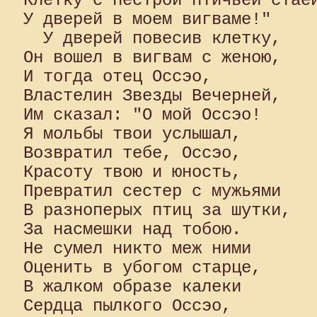
Клетку с пестрой птичьей стаей
У дверей в моем вигваме!"

  У дверей повесив клетку, 

Он вошел в вигвам с женою, 

И тогда отец Оссэо, 

Властелин Звезды Вечерней, 

Им сказал: "О мой Оссэо! 

Я мольбы твои услышал, 

Возвратил тебе, Оссэо, 

Красоту твою и юность, 

Превратил сестер с мужьями 

В разноперых птиц за шутки, 

За насмешки над тобою. 

Не сумел никто меж ними 

Оценить в убогом старце, 

В жалком образе калеки 

Сердца пылкого Оссэо, 
