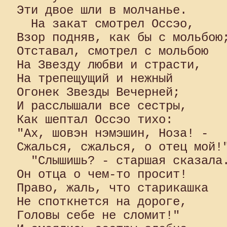
Эти двое шли в молчанье.

  На закат смотрел Оссэо, 

Взор подняв, как бы с мольбою;
Отставал, смотрел с мольбою 

На Звезду любви и страсти, 

На трепещущий и нежный 

Огонек Звезды Вечерней; 

И расслышали все сестры, 

Как шептал Оссэо тихо: 

"Ах, шовэн нэмэшин, Ноза! - 

Сжалься, сжалься, о отец мой!"
  "Слышишь? - старшая сказала.
Он отца о чем-то просит! 

Право, жаль, что старикашка 

Не споткнется на дороге, 

Головы себе не сломит!"
