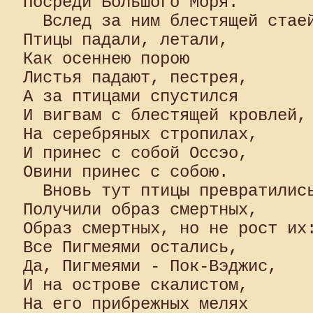
Посреди Большого Моря.

  Вслед за ним блестящей стаей
Птицы падали, летали, 

Как осеннею порою 

Листья падают, пестрея, 

А за птицами спустился 

И вигвам с блестящей кровлей, 
На серебряных стропилах, 

И принес с собой Оссэо, 

Овини принес с собою.

  Вновь тут птицы превратились
Получили образ смертных, 

Образ смертных, но не рост их:
Все Пигмеями остались, 

Да, Пигмеями - Пок-Вэджис, 

И на острове скалистом, 

На его прибрежных мелях 
