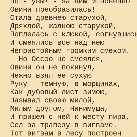
Но - увы! - за ним мгновенно 

Овини преобразилась! 

Стала древнею старухой, 

Дряхлой, жалкою старухой, 

Поплелась с клюкой, согнувшись
И смеялись все над нею 

Непристойным громким смехом.

  Но Оссэо не смеялся, 

Овини он не покинул,

Нежно взял ее сухую 

Руку - темную, в морщинах, 

Как дубовый лист зимою, 

Называл своею милой, 

Милым другом, Нинимуша, 

И пришел с ней к месту пира, 

Сел за трапезу в вигваме. 

Тот вигвам в лесу построен 
