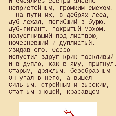
И смеялись сестры злобно

Непристойным, громким смехом.

  На пути их, в дебрях леса, 

Дуб лежал, погибший в бурю, 

Дуб-гигант, покрытый мохом, 

Полусгнивший под листвою, 

Почерневший и дуплистый. 

Увидав его, Оссэо 

Испустил вдруг крик тоскливый 
И в дупло, как в яму, прыгнул.
Старым, дряхлым, безобразным 

Он упал в него, а вышел - 

Сильным, стройным и высоким, 
