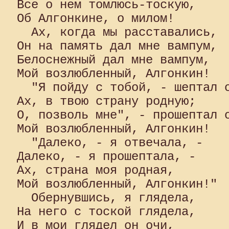
Все о нем томлюсь-тоскую,

Об Алгонкине, о милом!

  Ах, когда мы расставались, 

Он на память дал мне вампум, 

Белоснежный дал мне вампум, 

Мой возлюбленный, Алгонкин!

  "Я пойду с тобой, - шептал о
Ах, в твою страну родную; 

О, позволь мне", - прошептал о
Мой возлюбленный, Алгонкин!

  "Далеко, - я отвечала, - 

Далеко, - я прошептала, - 

Ах, страна моя родная, 

Мой возлюбленный, Алгонкин!"

  Обернувшись, я глядела, 

На него с тоской глядела, 

И в мои глядел он очи, 
