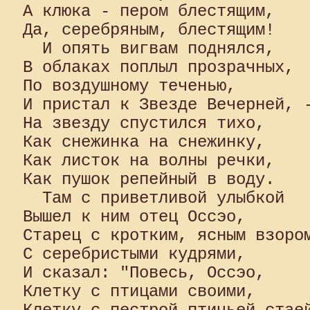
А клюка - пером блестящим,

Да, серебряным, блестящим!

  И опять вигвам поднялся, 

В облаках поплыл прозрачных, 

По воздушному теченью, 

И пристал к Звезде Вечерней, -
На звезду спустился тихо, 

Как снежинка на снежинку, 

Как листок на волны речки, 

Как пушок репейный в воду.

  Там с приветливой улыбкой 

Вышел к ним отец Оссэо, 

Старец с кротким, ясным взором
С серебристыми кудрями, 

И сказал: "Повесь, Оссэо, 

Клетку с птицами своими, 
