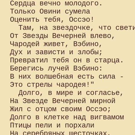
Сердца вечно молодого. 

Только Овини сумела 

Оценить тебя, Оссэо!

  Там, на звездочке, что свети
От Звезды Вечерней влево, 

Чародей живет, Вэбино, 

Дух и зависти и злобы;

Превратил тебя он в старца. 

Берегись лучей Вэбино: 

В них волшебная есть сила - 

Это стрелы чародея!"

  Долго, в мире и согласье, 

На Звезде Вечерней мирной 

Жил с отцом своим Оссэо; 

Долго в клетке над вигвамом 

Птицы пели и порхали 

На серебряных шесточках, 
