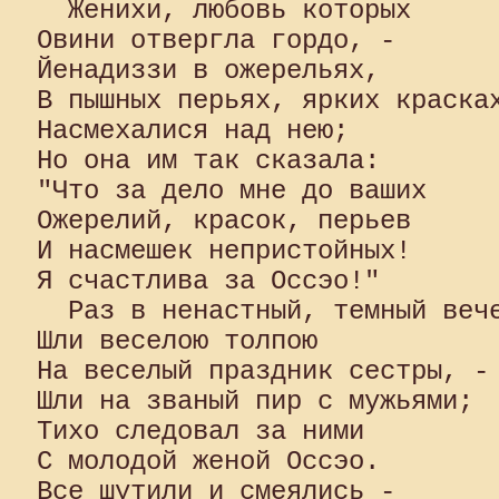
  Женихи, любовь которых 

Овини отвергла гордо, - 

Йенадиззи в ожерельях, 

В пышных перьях, ярких красках
Насмехалися над нею; 

Но она им так сказала: 

"Что за дело мне до ваших 

Ожерелий, красок, перьев 

И насмешек непристойных! 

Я счастлива за Оссэо!"

  Раз в ненастный, темный вече
Шли веселою толпою 

На веселый праздник сестры, - 
Шли на званый пир с мужьями; 

Тихо следовал за ними 

С молодой женой Оссэо. 

Все шутили и смеялись - 
