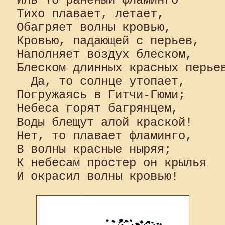
Иль то раненый фламинго 

Тихо плавает, летает, 

Обагряет волны кровью, 

Кровью, падающей с перьев, 

Наполняет воздух блеском, 

Блеском длинных красных перьев
  Да, то солнце утопает, 

Погружаясь в Гитчи-Гюми; 

Небеса горят багрянцем, 

Воды блещут алой краской! 

Нет, то плавает фламинго, 

В волны красные ныряя; 

К небесам простер он крылья 
