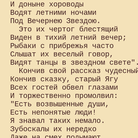
И доныне хороводы 

Водят летними ночами 

Под Вечернею Звездою.

  Это их чертог блестящий 

Виден в тихий летний вечер; 

Рыбаки с прибрежья часто 

Слышат их веселый говор, 

Видят танцы в звездном свете".
  Кончив свой рассказ чудесный
Кончив сказку, старый Ягу 

Всех гостей обвел глазами 

И торжественно промолвил:

"Есть возвышенные души, 

Есть непонятые люди! 

Я знавал таких немало. 

Зубоскалы их нередко 

Даже на смех подымают, 
