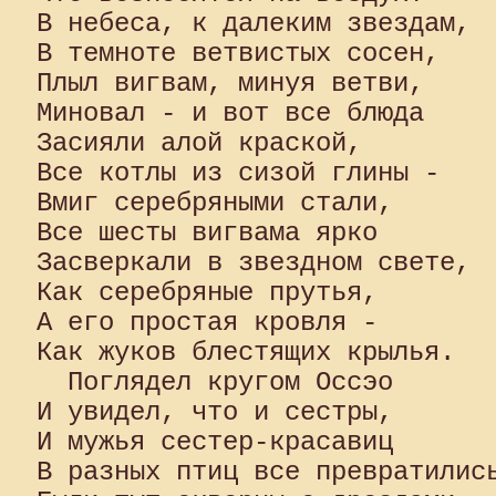
В небеса, к далеким звездам, 

В темноте ветвистых сосен, 

Плыл вигвам, минуя ветви, 

Миновал - и вот все блюда 

Засияли алой краской, 

Все котлы из сизой глины - 

Вмиг серебряными стали, 

Все шесты вигвама ярко 

Засверкали в звездном свете, 

Как серебряные прутья, 

А его простая кровля - 

Как жуков блестящих крылья.

  Поглядел кругом Оссэо 

И увидел, что и сестры, 

И мужья сестер-красавиц 

В разных птиц все превратились