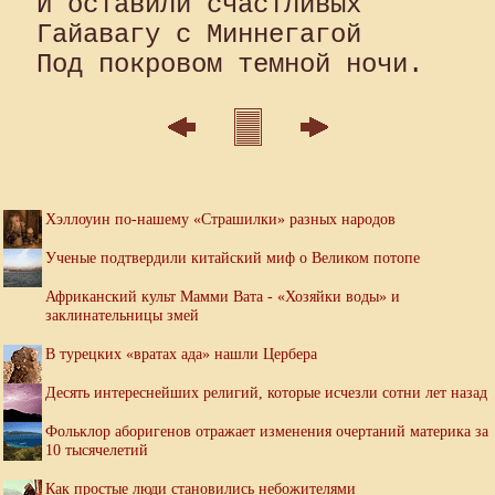
И оставили счастливых 

Гайавагу с Миннегагой 

Хэллоуин по-нашему «Страшилки» разных народов
Ученые подтвердили китайский миф о Великом потопе
Африканский культ Мамми Вата - «Хозяйки воды» и
заклинательницы змей
В турецких «вратах ада» нашли Цербера
Десять интереснейших религий, которые исчезли сотни лет назад
Фольклор аборигенов отражает изменения очертаний материка за
10 тысячелетий
Как простые люди становились небожителями