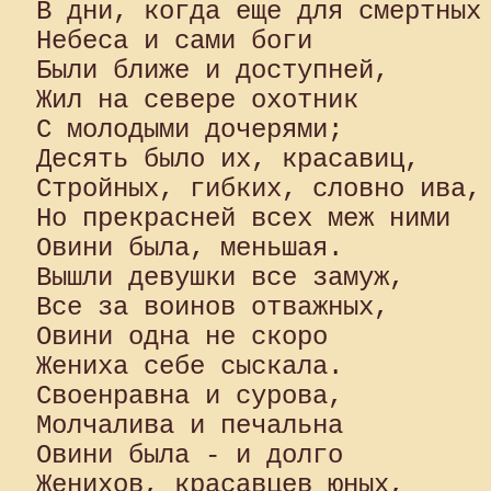
В дни, когда еще для смертных 
Небеса и сами боги 

Были ближе и доступней, 

Жил на севере охотник 

С молодыми дочерями; 

Десять было их, красавиц, 

Стройных, гибких, словно ива, 
Но прекрасней всех меж ними 

Овини была, меньшая.

Вышли девушки все замуж, 

Все за воинов отважных, 

Овини одна не скоро 

Жениха себе сыскала. 

Своенравна и сурова, 

Молчалива и печальна 

Овини была - и долго 

Женихов, красавцев юных, 
