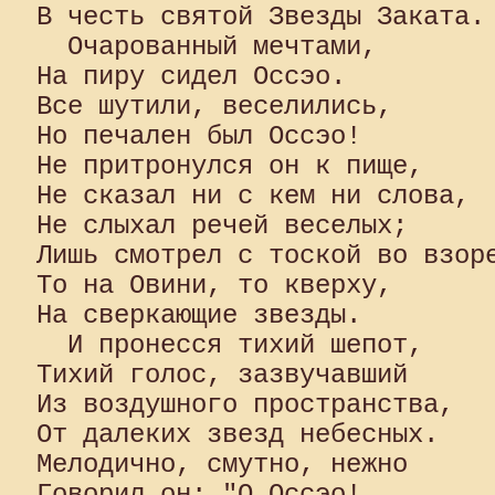
В честь святой Звезды Заката.

  Очарованный мечтами, 

На пиру сидел Оссэо. 

Все шутили, веселились, 

Но печален был Оссэо! 

Не притронулся он к пище, 

Не сказал ни с кем ни слова, 

Не слыхал речей веселых; 

Лишь смотрел с тоской во взоре
То на Овини, то кверху, 

На сверкающие звезды.

  И пронесся тихий шепот, 

Тихий голос, зазвучавший 

Из воздушного пространства, 

От далеких звезд небесных. 

Мелодично, смутно, нежно 

Говорил он: "О Оссэо! 
