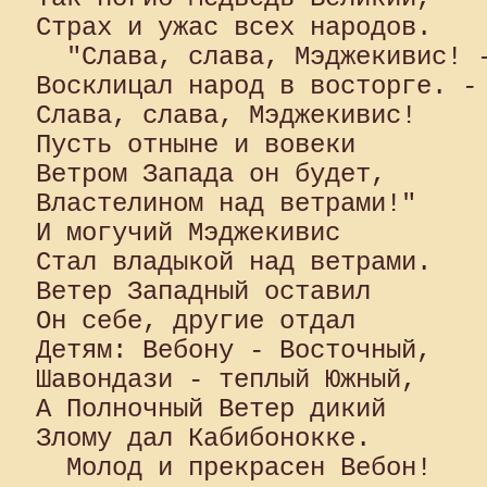
Страх и ужас всех народов.

  "Слава, слава, Мэджекивис! -
Восклицал народ в восторге. - 
Слава, слава, Мэджекивис!

Пусть отныне и вовеки 

Ветром Запада он будет, 

Властелином над ветрами!" 

И могучий Мэджекивис 

Стал владыкой над ветрами. 

Ветер Западный оставил 

Он себе, другие отдал 

Детям: Вебону - Восточный, 

Шавондази - теплый Южный, 

А Полночный Ветер дикий 

Злому дал Кабибонокке.

  Молод и прекрасен Вебон! 
