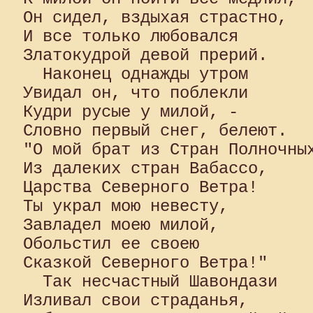
Он сидел, вздыхая страстно, 

И все только любовался 

Златокудрой девой прерий. 

  Наконец однажды утром 

Увидал он, что поблекли 

Кудри русые у милой, - 

Словно первый снег, белеют. 

"О мой брат из Стран Полночных
Из далеких стран Вабассо, 

Царства Северного Ветра! 

Ты украл мою невесту, 

Завладел моею милой, 

Обольстил ее своею 

Сказкой Северного Ветра!"

  Так несчастный Шавондази 

Изливал свои страданья,
