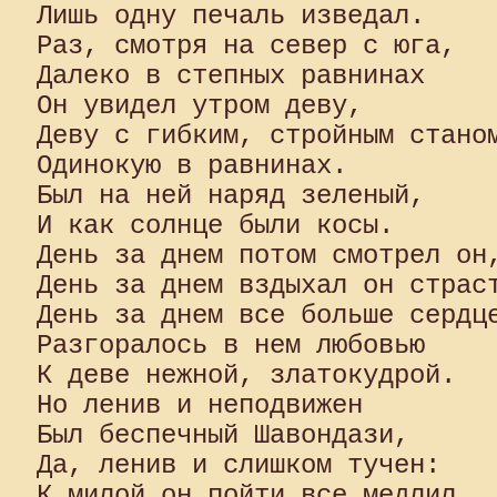
Лишь одну печаль изведал. 

Раз, смотря на север с юга, 

Далеко в степных равнинах 

Он увидел утром деву, 

Деву с гибким, стройным станом
Одинокую в равнинах. 

Был на ней наряд зеленый, 

И как солнце были косы. 

День за днем потом смотрел он,
День за днем вздыхал он страст
День за днем все больше сердце
Разгоралось в нем любовью 

К деве нежной, златокудрой. 

Но ленив и неподвижен 

Был беспечный Шавондази, 

Да, ленив и слишком тучен:

К милой он пойти все медлил, 
