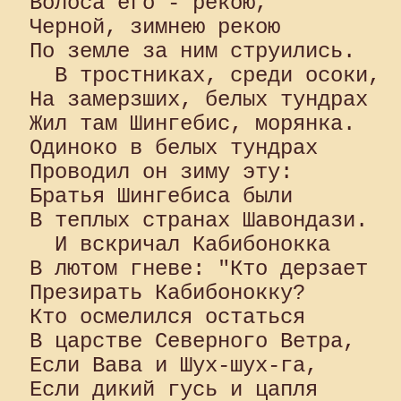
Волоса его - рекою, 

Черной, зимнею рекою 

По земле за ним струились.

  В тростниках, среди осоки, 

На замерзших, белых тундрах 

Жил там Шингебис, морянка. 

Одиноко в белых тундрах 

Проводил он зиму эту: 

Братья Шингебиса были 

В теплых странах Шавондази.

  И вскричал Кабибонокка 

В лютом гневе: "Кто дерзает 

Презирать Кабибонокку? 

Кто осмелился остаться 

В царстве Северного Ветра, 

Если Вава и Шух-шух-га, 

Если дикий гусь и цапля 
