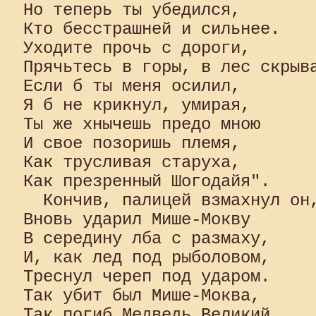
Но теперь ты убедился, 

Кто бесстрашней и сильнее. 

Уходите прочь с дороги, 

Прячьтесь в горы, в лес скрыва
Если б ты меня осилил, 

Я б не крикнул, умирая, 

Ты же хнычешь предо мною 

И свое позоришь племя, 

Как трусливая старуха, 

Как презренный Шогодайя".

  Кончив, палицей взмахнул он,
Вновь ударил Мише-Мокву 

В середину лба с размаху, 

И, как лед под рыболовом, 

Треснул череп под ударом. 

Так убит был Мише-Моква, 

Так погиб Медведь Великий, 
