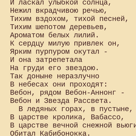
И ласкал улыбкой солнца, 

Нежил вкрадчивою речью, 

Тихим вздохом, тихой песней, 

Тихим шепотом деревьев, 

Ароматом белых лилий. 

К сердцу милую привлек он, 

Ярким пурпуром окутал - 

И она затрепетала 

На груди его звездою. 

Так доныне неразлучно 

В небесах они проходят: 

Вебон, рядом Вебон-Аннонг - 

Вебон и Звезда Рассвета.

  В ледяных горах, в пустыне, 
В царстве кролика, Вабассо, 

В царстве вечной снежной вьюги
Обитал Кабибонокка. 
