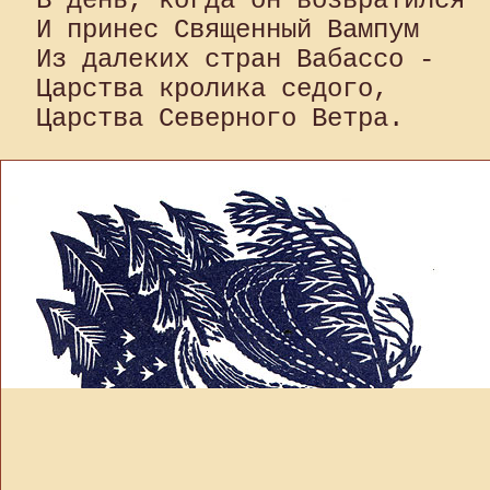
В день, когда он возвратился 

И принес Священный Вампум 

Из далеких стран Вабассо - 

Царства кролика седого, 
