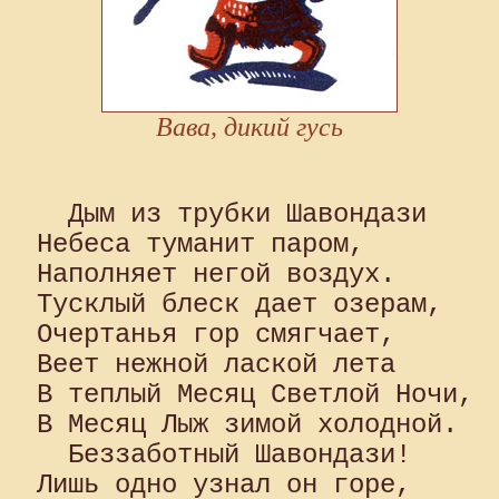
Вава, дикий гусь
  Дым из трубки Шавондази 

Небеса туманит паром, 

Наполняет негой воздух. 

Тусклый блеск дает озерам, 

Очертанья гор смягчает, 

Веет нежной лаской лета 

В теплый Месяц Светлой Ночи, 

В Месяц Лыж зимой холодной.

  Беззаботный Шавондази! 

Лишь одно узнал он горе, 
