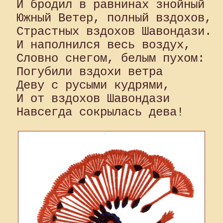
И бродил в равнинах знойный 

Южный Ветер, полный вздохов, 

Страстных вздохов Шавондази. 

И наполнился весь воздух, 

Словно снегом, белым пухом: 

Погубили вздохи ветра 

Деву с русыми кудрями,

И от вздохов Шавондази 
