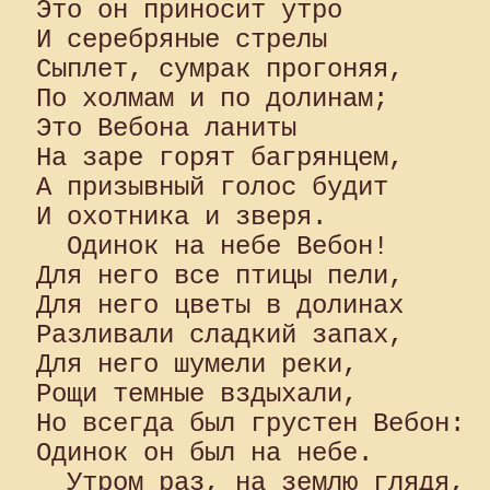
Это он приносит утро 

И серебряные стрелы 

Сыплет, сумрак прогоняя, 

По холмам и по долинам; 

Это Вебона ланиты 

На заре горят багрянцем, 

А призывный голос будит 

И охотника и зверя.

  Одинок на небе Вебон! 

Для него все птицы пели, 

Для него цветы в долинах 

Разливали сладкий запах, 

Для него шумели реки, 

Рощи темные вздыхали, 

Но всегда был грустен Вебон: 

Одинок он был на небе.

  Утром раз, на землю глядя, 
