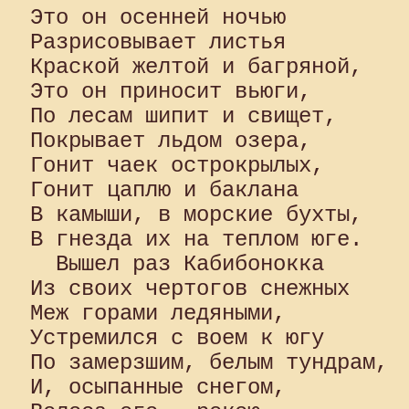
Это он осенней ночью 

Разрисовывает листья 

Краской желтой и багряной, 

Это он приносит вьюги,

По лесам шипит и свищет, 

Покрывает льдом озера, 

Гонит чаек острокрылых, 

Гонит цаплю и баклана 

В камыши, в морские бухты, 

В гнезда их на теплом юге.

  Вышел раз Кабибонокка 

Из своих чертогов снежных 

Меж горами ледяными, 

Устремился с воем к югу 

По замерзшим, белым тундрам, 

И, осыпанные снегом, 
