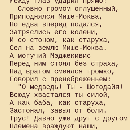
Между глаз ударил прямо!

  Словно громом оглушенный, 

Приподнялся Мише-Моква, 

Но едва вперед подался, 

Затряслись его колени, 

И со стоном, как старуха, 

Сел на землю Мише-Моква. 

А могучий Мэджекивис 

Перед ним стоял без страха, 

Над врагом смеялся громко, 

Говорил с пренебреженьем:

  "О медведь! Ты - Шогодайя! 

Всюду хвастался ты силой, 

А как баба, как старуха, 

Застонал, завыл от боли. 

Трус! Давно уже друг с другом 
Племена враждуют наши, 
