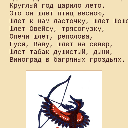
Круглый год царило лето. 

Это он шлет птиц весною, 

Шлет к нам ласточку, шлет Шошо
Шлет Овейсу, трясогузку, 

Опечи шлет, реполова, 

Гуся, Ваву, шлет на север,

Шлет табак душистый, дыни, 
