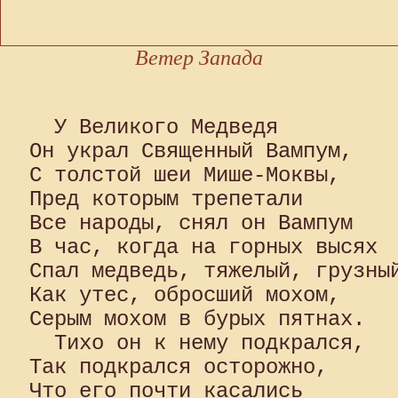
Ветер Запада
  У Великого Медведя 

Он украл Священный Вампум, 

С толстой шеи Мише-Моквы, 

Пред которым трепетали 

Все народы, снял он Вампум 

В час, когда на горных высях 

Спал медведь, тяжелый, грузный
Как утес, обросший мохом, 

Серым мохом в бурых пятнах.

  Тихо он к нему подкрался, 

Так подкрался осторожно, 

Что его почти касались 
