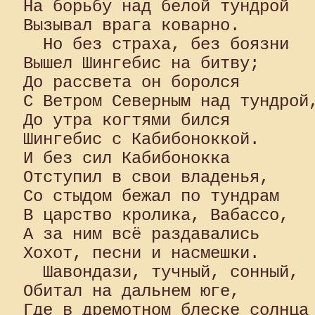
На борьбу над белой тундрой 

Вызывал врага коварно.

  Но без страха, без боязни 

Вышел Шингебис на битву; 

До рассвета он боролся 

С Ветром Северным над тундрой,
До утра когтями бился 

Шингебис с Кабибоноккой. 

И без сил Кабибонокка 

Отступил в свои владенья, 

Со стыдом бежал по тундрам 

В царство кролика, Вабассо, 

А за ним всё раздавались 

Хохот, песни и насмешки.

  Шавондази, тучный, сонный, 

Обитал на дальнем юге, 

Где в дремотном блеске солнца 