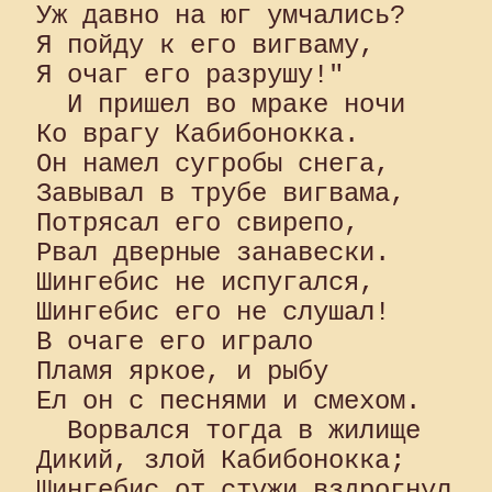
Уж давно на юг умчались? 

Я пойду к его вигваму, 

Я очаг его разрушу!"

  И пришел во мраке ночи 

Ко врагу Кабибонокка. 

Он намел сугробы снега, 

Завывал в трубе вигвама, 

Потрясал его свирепо, 

Рвал дверные занавески. 

Шингебис не испугался, 

Шингебис его не слушал! 

В очаге его играло 

Пламя яркое, и рыбу 

Ел он с песнями и смехом.

  Ворвался тогда в жилище 

Дикий, злой Кабибонокка; 

Шингебис от стужи вздрогнул 
