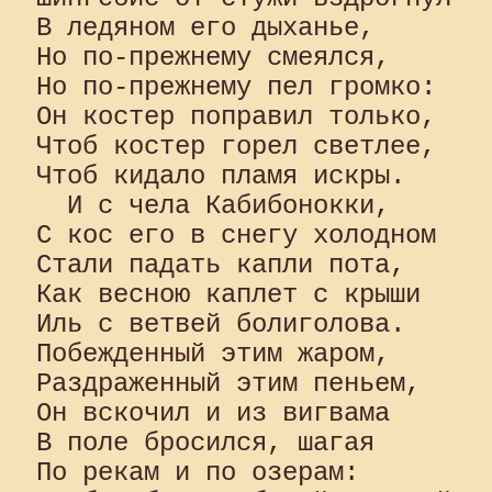
В ледяном его дыханье, 

Но по-прежнему смеялся, 

Но по-прежнему пел громко: 

Он костер поправил только, 

Чтоб костер горел светлее, 

Чтоб кидало пламя искры. 

  И с чела Кабибонокки, 

С кос его в снегу холодном 

Стали падать капли пота, 

Как весною каплет с крыши 

Иль с ветвей болиголова. 

Побежденный этим жаром, 

Раздраженный этим пеньем, 

Он вскочил и из вигвама 

В поле бросился, шагая 

По рекам и по озерам: 
