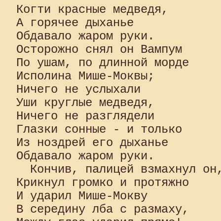
Когти красные медведя, 

А горячее дыханье 

Обдавало жаром руки. 

Осторожно снял он Вампум 

По ушам, по длинной морде 

Исполина Мише-Моквы; 

Ничего не услыхали 

Уши круглые медведя,

Ничего не разглядели 

Глазки сонные - и только 

Из ноздрей его дыханье 

Обдавало жаром руки.

  Кончив, палицей взмахнул он,
Крикнул громко и протяжно 

И ударил Мише-Мокву 

В середину лба с размаху, 
