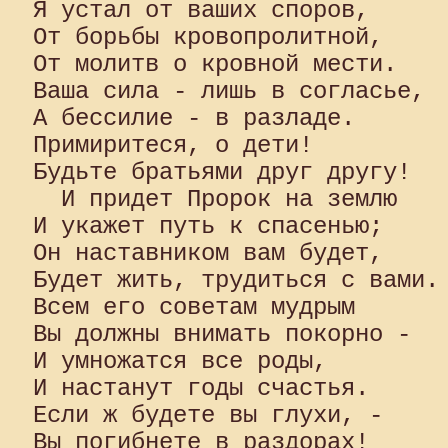
Я устал от ваших споров, 

От борьбы кровопролитной, 

От молитв о кровной мести. 

Ваша сила - лишь в согласье, 

А бессилие - в разладе. 

Примиритеся, о дети! 

Будьте братьями друг другу!

  И придет Пророк на землю 

И укажет путь к спасенью; 

Он наставником вам будет, 

Будет жить, трудиться с вами. 
Всем его советам мудрым 

Вы должны внимать покорно -

И умножатся все роды,

И настанут годы счастья. 

Если ж будете вы глухи, - 

Вы погибнете в раздорах!
