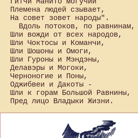
Гитчи Манито могучий 

Племена людей сзывает, 

На совет зовет народы".

  Вдоль потоков, по равнинам, 
Шли вожди от всех народов, 

Шли Чоктосы и Команчи, 

Шли Шошоны и Омоги, 

Шли Гуроны и Мэндэны, 

Делавэры и Могоки, 

Черноногие и Поны, 

Оджибвеи и Дакоты - 

Шли к горам Большой Равнины, 
