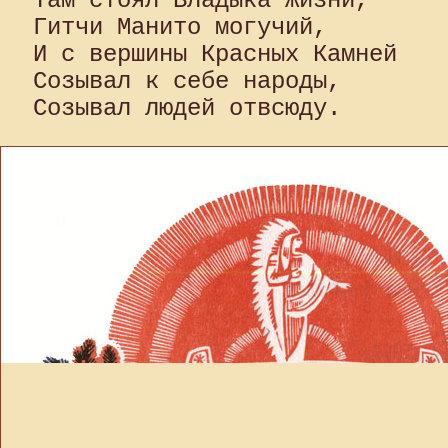
Там стоял Владыка Жизни, 

Гитчи Манито могучий, 

И с вершины Красных Камней 

Созывал к себе народы, 
