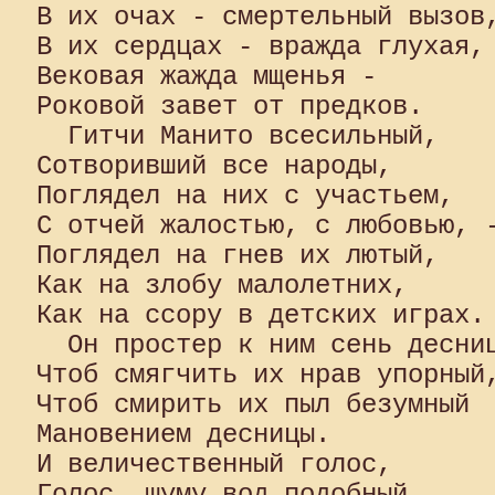
В их очах - смертельный вызов,
В их сердцах - вражда глухая, 
Вековая жажда мщенья - 

Роковой завет от предков.

  Гитчи Манито всесильный, 

Сотворивший все народы, 

Поглядел на них с участьем, 

С отчей жалостью, с любовью, -
Поглядел на гнев их лютый, 

Как на злобу малолетних, 

Как на ссору в детских играх.

  Он простер к ним сень десниц
Чтоб смягчить их нрав упорный,
Чтоб смирить их пыл безумный 

Мановением десницы. 

И величественный голос, 

Голос, шуму вод подобный, 
