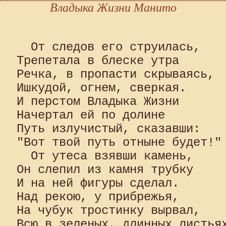
Владыка Жизни Манито
  От следов его струилась, 

Трепетала в блеске утра 

Речка, в пропасти скрываясь, 

Ишкудой, огнем, сверкая. 

И перстом Владыка Жизни 

Начертал ей по долине 

Путь излучистый, сказавши: 

"Вот твой путь отныне будет!"

  От утеса взявши камень, 

Он слепил из камня трубку 

И на ней фигуры сделал. 

Над рекою, у прибрежья, 

На чубук тростинку вырвал, 

Всю в зеленых, длинных листьях