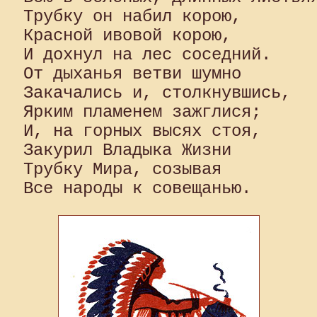
Трубку он набил корою, 

Красной ивовой корою, 

И дохнул на лес соседний. 

От дыханья ветви шумно 

Закачались и, столкнувшись, 

Ярким пламенем зажглися;

И, на горных высях стоя, 

Закурил Владыка Жизни 

Трубку Мира, созывая 
