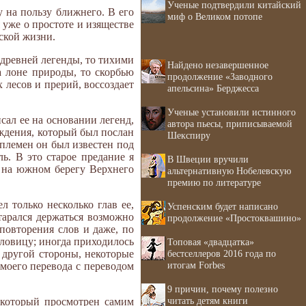
Ученые подтвердили китайский
 на пользу ближнего. В его
миф о Великом потопе
 уже о простоте и изяществе
ской жизни.
 древней легенды, то тихими
Найдено незавершенное
а лоне природы, то скорбью
продолжение «Заводного
 лесов и прерий, воссоздает
апельсина» Берджесса
Ученые установили истинного
исал ее на основании легенд,
автора пьесы, приписываемой
ждения, который был послан
Шекспиру
 племен он был известен под
ль. В это старое предание я
В Швеции вручили
, на южном берегу Верхнего
альтернативную Нобелевскую
премию по литературе
 только несколько глав ее,
Успенским будет написано
тарался держаться возможно
продолжение «Простоквашино»
повторения слов и даже, по
словицу; иногда приходилось
Топовая «двадцатка»
бестселлеров 2016 года по
С другой стороны, некоторые
итогам Forbes
 моего перевода с переводом
9 причин, почему полезно
читать детям книги
, который просмотрен самим