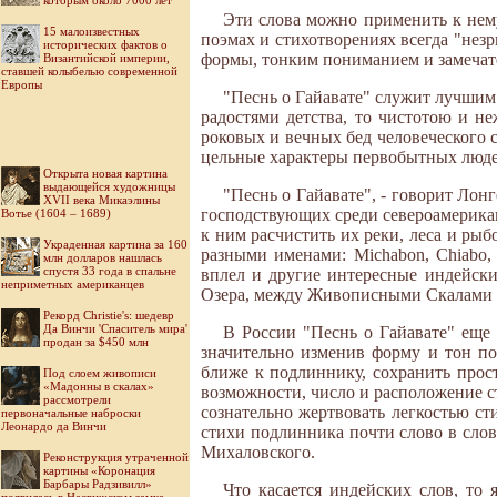
которым около 7000 лет
Эти слова можно применить к нему
15 малоизвестных
поэмах и стихотворениях всегда "незр
исторических фактов о
формы, тонким пониманием и замечат
Византийской империи,
ставшей колыбелью современной
Европы
"Песнь о Гайавате" служит лучшим 
радостями детства, то чистотою и н
роковых и вечных бед человеческого 
цельные характеры первобытных люде
Открыта новая картина
выдающейся художницы
"Песнь о Гайавате", - говорит Лонг
XVII века Микаэлины
господствующих среди североамерикан
Вотье (1604 – 1689)
к ним расчистить их реки, леса и ры
Украденная картина за 160
разными именами: Michabon, Chiabo, 
млн долларов нашлась
спустя 33 года в спальне
вплел и другие интересные индейски
неприметных американцев
Озера, между Живописными Скалами 
Рекорд Christie's: шедевр
Да Винчи 'Спаситель мира'
В России "Песнь о Гайавате" еще 
продан за $450 млн
значительно изменив форму и тон по
ближе к подлиннику, сохранить прост
Под слоем живописи
«Мадонны в скалах»
возможности, число и расположение ст
рассмотрели
сознательно жертвовать легкостью ст
первоначальные наброски
Леонардо да Винчи
стихи подлинника почти слово в слов
Михаловского.
Реконструкция утраченной
картины «Коронация
Барбары Радзивилл»
Что касается индейских слов, то