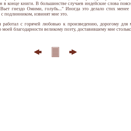
 в конце книги. В большинстве случаев индейские слова поясн
"Вьет гнездо Омими, голубь..." Иногда это делало стих менее
 с подлинником, извинят мне это.
 я работал с горячей любовью к произведению, дорогому для 
ю моей благодарности великому поэту, доставившему мне столько