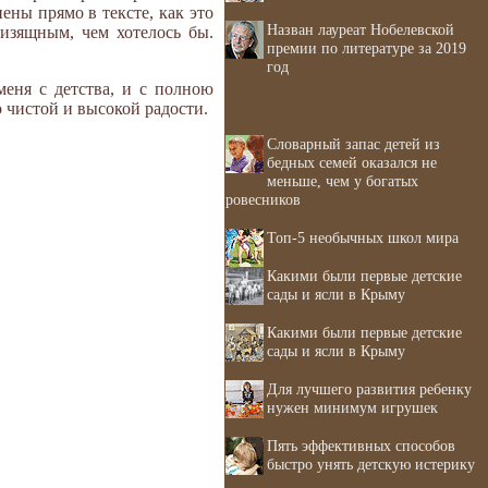
ены прямо в тексте, как это
Назван лауреат Нобелевской
 изящным, чем хотелось бы.
премии по литературе за 2019
год
меня с детства, и с полною
 чистой и высокой радости.
Словарный запас детей из
бедных семей оказался не
меньше, чем у богатых
ровесников
Топ-5 необычных школ мира
Какими были первые детские
сады и ясли в Крыму
Какими были первые детские
сады и ясли в Крыму
Для лучшего развития ребенку
нужен минимум игрушек
Пять эффективных способов
быстро унять детскую истерику