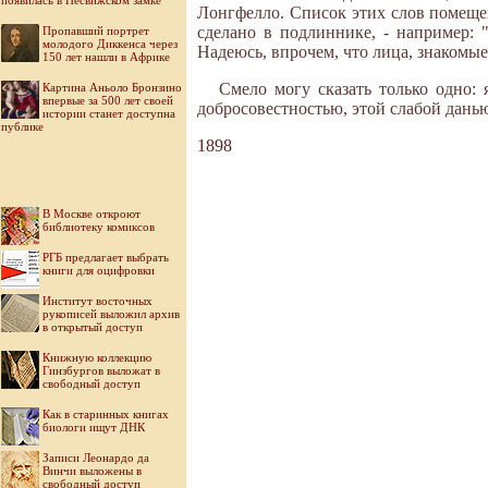
появилась в Несвижском замке
Лонгфелло. Список этих слов помещен
сделано в подлиннике, - например: 
Пропавший портрет
молодого Диккенса через
Надеюсь, впрочем, что лица, знакомые
150 лет нашли в Африке
Смело могу сказать только одно:
Картина Аньоло Бронзино
впервые за 500 лет своей
добросовестностью, этой слабой дань
истории станет доступна
публике
1898
В Москве откроют
библиотеку комиксов
РГБ предлагает выбрать
книги для оцифровки
Институт восточных
рукописей выложил архив
в открытый доступ
Книжную коллекцию
Гинзбургов выложат в
свободный доступ
Как в старинных книгах
биологи ищут ДНК
Записи Леонардо да
Винчи выложены в
свободный доступ