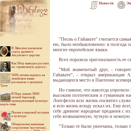
Новости
Эн
"Песнь о Гайавате" считается самы
ею, было необыкновенно: в полгода о
В Эфиопии раскопали
многие европейские языки.
город древнего
Аксумского царства
Всех поразила оригинальность ее 
Как Пётр выводил русских
на «правильную дорогу»
"Мой знаменитый друг, - говори
Гайавате", - открыл американцам 
3000-летняя надпись на
лувийском языке
выдающееся место в Пантеоне всемир
рассказала о прошлом
Трои
Но главное, что навсегда упрочило 
В Перу нашли 3800-
высоким поэтическим и гуманным наст
летний барельеф,
Лонгфелло всю жизнь посвятил служен
принадлежащий культуре
норте-чико
и всю жизнь всюду искал их. Ему всег
себе древние народные предания с их
Пионы в мировой истории
себе возвышенную, чуткую и нежную д
и культуре
Обнаружены каменные
"Только те были увенчаны, только 
сооружения 'мустатилы',