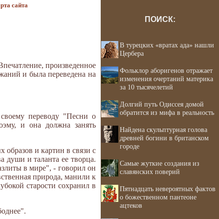
рта сайта
ПОИСК:
В турецких «вратах ада» нашли
Цербера
 Впечатление, произведенное
Фольклор аборигенов отражает
ажаний и была переведена на
изменения очертаний материка
за 10 тысячелетий
Долгий путь Одиссея домой
обратится из мифа в реальность
 своему переводу "Песни о
оэму, и она должна занять
Найдена скульптурная голова
древней богини в британском
городе
х образов и картин в связи с
а души и таланта ее творца.
Самые жуткие создания из
литы в мире", - говорил он
славянских поверий
вственная природа, манили к
лубокой старости сохранил в
Пятнадцать невероятных фактов
о божественном пантеоне
ацтеков
боднее".