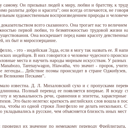
 самому. Он призывал людей к миру, любви и братству, к труду
имо разлиты добро и красота"; они всегда отличаются, не говоря
ельным художественным воспроизведением природы и человече
доказательством всего сказанного. Она трогает нас то величием
ежностью первой любви, то безмятежностью трудовой жизни н
существования. Она воскрешает перед нами красоту девственных
й, их быт и миросозерцание.
фелло, - это - индейская Эдда, если я могу так назвать ее. Я нап
ских индейцев. В них говорится о человеке чудесного происхо
боловные места и научить народы мирным искусствам. У разных
Manabozo, Tarenaywagon, Hiawatha, что значит - пророк, учите
е легенды... Действие поэмы происходит в стране Оджибуэев
и Великими Песками".
мало известна. Д. Л. Михаловский сухо и с пропусками перевел
длинника. Полный перевод ее появляется впервые. Я всюду с
оту и музыкальность речи, сравнения и эпитеты, характерные 
ихов. Это было нелегко: краткость английских слов вошла в по
иха, чтобы из одной строки Лонгфелло не делать нескольких. 
о укладывались в русские, чем объясняется близость иных мест
 я проверил их значение по немецкому переводу Фрейлиграта