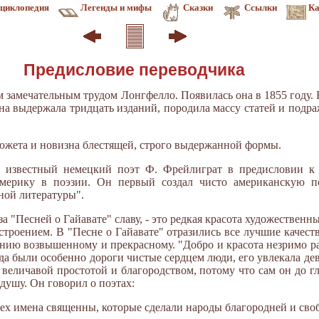
циклопедия
Легенды и мифы
Сказки
Ссылки
Ка
Предисловие переводчика
м замечательным трудом Лонгфелло. Появилась она в 1855 году.
на выдержала тридцать изданий, породила массу статей и подр
сюжета и новизна блестящей, строго выдержанной формы.
т известный немецкий поэт Ф. Фрейлиграт в предисловии к
Америку в поэзии. Он первый создал чисто американскую п
ной литературы".
за "Песней о Гайавате" славу, - это редкая красота художественны
роением. В "Песне о Гайавате" отразились все лучшие качеств
ию возвышенному и прекрасному. "Добро и красота незримо раз
да были особенно дороги чистые сердцем люди, его увлекала де
 величавой простотой и благородством, потому что сам он до г
ушу. Он говорил о поэтах:
тех имена священны, которые сделали народы благородней и сво