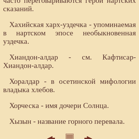
часто переговариваются герои нартских
сказаний.
Хахийская харх-уздечка - упоминаемая
в нартском эпосе необыкновенная
уздечка.
Хиандон-алдар - см. Кафтисар-
Хиандон-алдар.
Хоралдар - в осетинской мифологии
владыка хлебов.
Хорческа - имя дочери Солнца.
Хызын - название горного перевала.