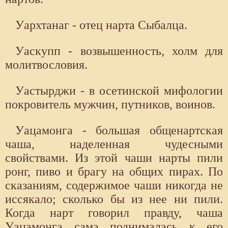
Уархтанаг - отец нарта Сыбалца.
Уаскупп - возвышенность, холм для
молитвословия.
Уастырджи - в осетинской мифологии
покровитель мужчин, путников, воинов.
Уацамонга - большая общенартская
чаша, наделенная чудесными
свойствами. Из этой чаши нарты пили
ронг, пиво и брагу на общих пирах. По
сказаниям, содержимое чаши никогда не
иссякало; сколько бы из нее ни пили.
Когда нарт говорил правду, чаша
Уацамонга сама поднималась к его