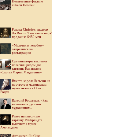
Неизвестные факты о
гибели Помпеи
Рекорд Christie's: шедевр
Да Винчи 'Спаситель мира'
продан за $450 млн
«Мальчик в голубом»
отправится на
реставрацию
Организаторы выставки
повесили рядом две
картины Караваджо
«Экстаз Марии Магдалины»
Вместо короля Бельгии на
портрете в мадридском
музее оказался Огюст
Роден
Валерий Кошляков: «Рад
называться русским
художником»
Ранее неизвестную
картину Рембрандта
выставят в музее
Амстердама
Арт-дилер Ян Сикс