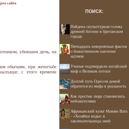
рта сайта
ПОИСК:
Найдена скульптурная голова
древней богини в британском
городе
Пятнадцать невероятных фактов
о божественном пантеоне
хотником, убившим дичь, на
ацтеков
Ученые подтвердили китайский
ким обычаям, при женитьбе
миф о Великом потопе
ылхацаг, с этого времени
Долгий путь Одиссея домой
обратится из мифа в реальность
Как простые люди становились
небожителями
Африканский культ Мамми Вата
- «Хозяйки воды» и
заклинательницы змей