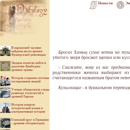
Новости
Эн
В парижской часовне
найдены кости времен
Бросил Хамыц сухие ветки на туш
Французской революции
убитого зверя бросают щепки или кус
Лидары помогли найти в
джунглях Камбоджи
- Скажите, кому из вас предназ
древние храмы
родственники жениха выбирают из 
считающегося названным братом неве
История создания системы
тестирования знаний
Кухылхацаг
- в буквальном перевод
Ученые обнаружили следы
развитых технологий в
древней Европе
История жанров:
исторический роман и
альтернативная история
Гозекский круг в Германии
- древняя обсерватория