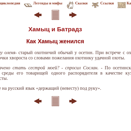
циклопедия
Легенды и мифы
Сказки
Ссылки
Ка
Хамыц и Батрадз
Как Хамыц женился
у оленя
- старый охотничий обычай у осетин. При встрече с о
очки хвороста со словами пожелания охотнику удачной охоты.
начено стать сестрой моей? - спросил Сослан.
- По осетинс
среды его товарищей одного распорядителя в качестве кух
сты.
е на русский язык «держащий (невесту) под руку».