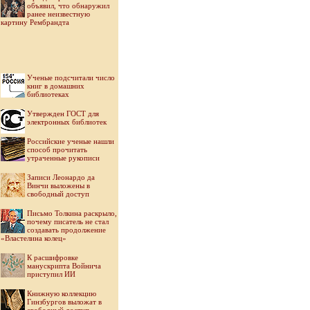
объявил, что обнаружил
ранее неизвестную
картину Рембрандта
Ученые подсчитали число
книг в домашних
библиотеках
Утвержден ГОСТ для
электронных библиотек
Российские ученые нашли
способ прочитать
утраченные рукописи
Записи Леонардо да
Винчи выложены в
свободный доступ
Письмо Толкина раскрыло,
почему писатель не стал
создавать продолжение
«Властелина колец»
К расшифровке
манускрипта Войнича
приступил ИИ
Книжную коллекцию
Гинзбургов выложат в