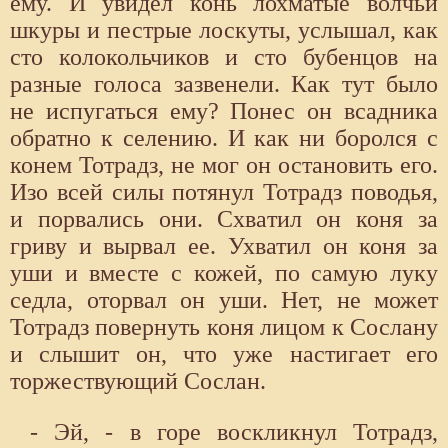
ему. И увидел конь лохматые волчьи
шкуры и пестрые лоскуты, услышал, как
сто колокольчиков и сто бубенцов на
разные голоса зазвенели. Как тут было
не испугаться ему? Понес он всадника
обратно к селению. И как ни боролся с
конем Тотрадз, не мог он остановить его.
Изо всей силы потянул Тотрадз поводья,
и порвались они. Схватил он коня за
гриву и вырвал ее. Ухватил он коня за
уши и вместе с кожей, по самую луку
седла, оторвал он уши. Нет, не может
Тотрадз повернуть коня лицом к Сослану
и слышит он, что уже настигает его
торжествующий Сослан.
- Эй, - в горе воскликнул Тотрадз,