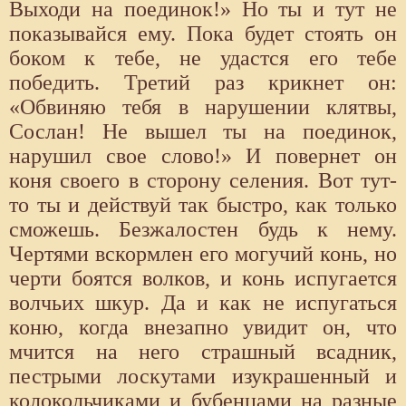
Выходи на поединок!» Но ты и тут не
показывайся ему. Пока будет стоять он
боком к тебе, не удастся его тебе
победить. Третий раз крикнет он:
«Обвиняю тебя в нарушении клятвы,
Сослан! Не вышел ты на поединок,
нарушил свое слово!» И повернет он
коня своего в сторону селения. Вот тут-
то ты и действуй так быстро, как только
сможешь. Безжалостен будь к нему.
Чертями вскормлен его могучий конь, но
черти боятся волков, и конь испугается
волчьих шкур. Да и как не испугаться
коню, когда внезапно увидит он, что
мчится на него страшный всадник,
пестрыми лоскутами изукрашенный и
колокольчиками и бубенцами на разные