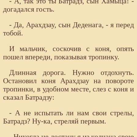
- А, так это ты Батрадз, сын Хамыца! -
догадался гость.
- Да, Арахдзау, сын Деденага, - я перед
тобой.
И мальчик, соскочив с коня, опять
пошел впереди, показывая тропинку.
Длинная дорога. Нужно отдохнуть.
Остановил коня Арахдзау на повороте
тропинки, в удобном месте, слез с коня и
сказал Батрадзу:
- А не испытать ли нам свои стрелы,
Батрадз? Ну-ка, стреляй первым.
- Никогда не достану я из колчана свою