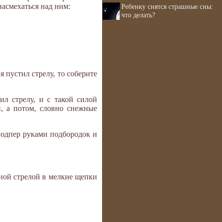
насмехаться над ним:
Ребенку снятся страшные сны:
что делать?
 пустил стрелу, то соберите
ил стрелу, и с такой силой
, а потом, словно снежные
подпер руками подбородок и
дной стрелой в мелкие щепки