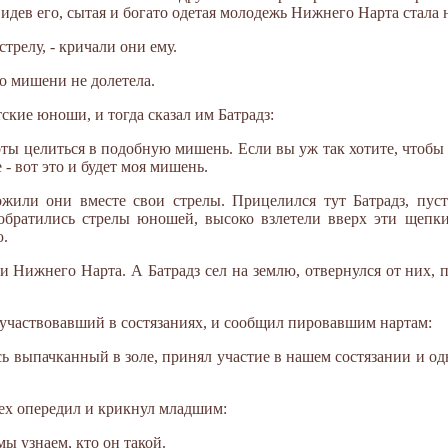
видев его, сытая и богато одетая молодежь Нижнего Нарта стала 
стрелу, - кричали они ему.
до мишени не долетела.
ские юноши, и тогда сказал им Батрадз:
оты целиться в подобную мишень. Если вы уж так хотите, чтобы я
- вот это и будет моя мишень.
жили они вместе свои стрелы. Прицелился тут Батрадз, пуст
 обратились стрелы юношей, высоко взлетели вверх эти щепки
ю.
Нижнего Нарта. А Батрадз сел на землю, отвернулся от них, 
участвовавший в состязаниях, и сообщил пировавшим нартам:
есь выпачканный в золе, принял участие в нашем состязании и о
ех опередил и крикнул младшим:
мы узнаем, кто он такой.