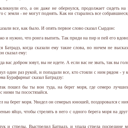
кликнули его, а он даже не обернулся, продолжает сидеть на
 с земли - не могут поднять. Как ни старались все собравшиеся,
зали все, как было. И опять первое слово сказал Сырдон:
ько и нужно, что ронга выпить. Так приди на пир и пей его вдово
 Батрадз, когда сказали ему такие слова, но ничем не выска
н сказал ему:
да вас добром зовут, вы не идете. А если вас не звать, так вы г
ул один раз рукой, и попадали все, кто стояли с ним рядом - у
ма Бурафарныг сказал Батрадзу:
 так пошел бы ты вон туда, на берег моря, где семеро лучш
с ними ты посостязайся.
ел на берег моря. Увидел он семерых юношей, поздоровался с ним
енью яйцо, чтобы стрелять в него с одного берега моря на дру
к и стрелы. Выстрелил Батрадз, и упала стрела посредине мо