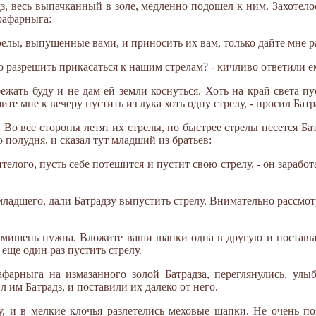
адз, весь выпачканный в золе, медленно подошел к ним. Захотело
рафарныга:
трелы, выпущенные вами, и приносить их вам, только дайте мне р
жно разрешить прикасаться к нашим стрелам? - кичливо ответили 
ежать буду и не дам ей земли коснуться. Хоть на край света пу
те мне к вечеру пустить из лука хоть одну стрелу, - просил Батр
Во все стороны летят их стрелы, но быстрее стрелы несется Бат
 полудня, и сказал тут младший из братьев:
телого, пусть себе потешится и пустит свою стрелу, - он заработа
ладшего, дали Батрадзу выпустить стрелу. Внимательно рассмотре
е мишень нужна. Вложите ваши шапки одна в другую и поставьте
 еще один раз пустить стрелу.
фарныга на измазанного золой Батрадза, переглянулись, улы
 им Батрадз, и поставили их далеко от него.
у, и в мелкие клочья разлетелись меховые шапки. Не очень п