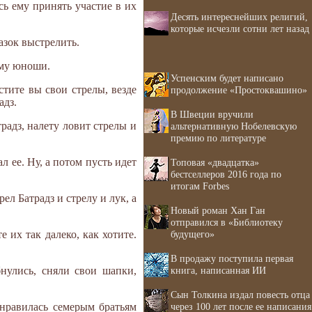
сь ему принять участие в их
Десять интереснейших религий,
которые исчезли сотни лет назад
азок выстрелить.
ему юноши.
Успенским будет написано
стите вы свои стрелы, везде
продолжение «Простоквашино»
адз.
В Швеции вручили
радз, налету ловит стрелы и
альтернативную Нобелевскую
премию по литературе
л ее. Ну, а потом пусть идет
Топовая «двадцатка»
бестселлеров 2016 года по
итогам Forbes
л Батрадз и стрелу и лук, а
Новый роман Хан Ган
отправился в «Библиотеку
будущего»
 их так далеко, как хотите.
В продажу поступила первая
книга, написанная ИИ
бнулись, сняли свои шапки,
Сын Толкина издал повесть отца
через 100 лет после ее написания
онравилась семерым братьям