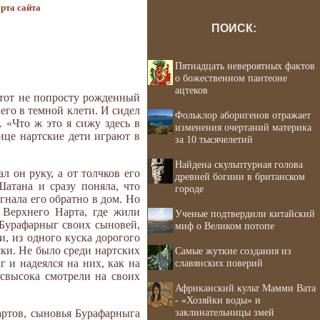
рта сайта
ПОИСК:
Пятнадцать невероятных фактов
о божественном пантеоне
ацтеков
этот не попросту рожденный
 его в темной клети. И сидел
Фольклор аборигенов отражает
 «Что ж это я сижу здесь в
изменения очертаний материка
лице нартские дети играют в
за 10 тысячелетий
Найдена скульптурная голова
л он руку, а от толчков его
древней богини в британском
атана и сразу поняла, что
городе
гнала его обратно в дом. Но
 Верхнего Нарта, где жили
Ученые подтвердили китайский
 Бурафарныг своих сыновей,
миф о Великом потопе
и, из одного куска дорогого
яки. Не было среди нартских
Самые жуткие создания из
славянских поверий
 и надеялся на них, как на
свысока смотрели на своих
Африканский культ Мамми Вата
- «Хозяйки воды» и
заклинательницы змей
Нартов, сыновья Бурафарныга