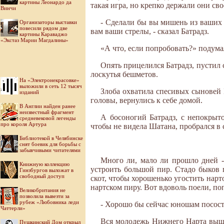
картины Леонардо да
такая игра, но крепко держали они сво
Винчи
- Сделали бы вы мишень из ваших 
Организаторы выставки
повесили рядом две
вам ваши стрелы, - сказал Батрадз.
картины Караваджо
«Экстаз Марии Магдалины»
«А что, если попробовать?» подума
Опять прицелился Батрадз, пустил с
лоскутья бешметов.
На «Электронекрасовке»
выложили в сеть 12 тысяч
Злоба охватила спесивых сыновей Б
изданий
головы, вернулись к себе домой.
В Англии найден ранее
неизвестный фрагмент
А босоногий Батрадз, с непокрыто
средневековой легенды
про короля Артура
чтобы не видела Шатана, пробрался в
Библиотекой в Челябинске
снят боевик для борьбы с
забывчивыми читателями
Много ли, мало ли прошло дней - 
Книжную коллекцию
устроить большой пир. Стадо быков п
Гинзбургов выложат в
свободный доступ
скот, чтобы хорошенько угостить нарт
нартском пиру. Вот вдоволь поели, по
Великобритания не
позволила вывезти за
рубеж «Любовника леди
- Хорошо бы сейчас юношам посостя
Чаттерли»
Вся молодежь Нижнего Нарта вышла
Пушкинский Дом открыл