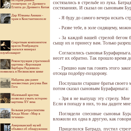
История ранней
состязались в стрельбе из лука. Батр
геометрии: от Древнего
Египта до Древнего Китая
состязаниях. И сказал он сыновьям Бу
Дар Юлианы Аникии -
- Я буду до самого вечера искать с
храм в Константинополе
- Разве тебе, в золе сидящему, мо
- За каждой вашей стрелой бегом б
Секретным компонентом
сыщу их и принесу вам. Только разреши
красок Рембрандта
оказался минерал
Согласились сыновья Бурафарныга. 
плумбонакрит
несет их обратно. Так прошло время до
Реконструкция утраченной
картины «Коронация
- Грешно нам так гонять этого закоп
Барбары Радзивилл»
появилась в Несвижском замке
отсюда подобру-поздорову.
Найдены два ранее
Послушали старшие братья своего м
неизвестных рисунка Ван
Гога
потом сказал сыновьям Бурафарныга:
Маленький крестик
- Зря я не выпущу эту стрелу. Мн
позволил узнать историю
картины XV века
Если я попаду в них, то вы дадите мне
Большая ретроспектива
Поглядели спесивые сыновья Бура
Клода Моне «Мир в
течении»
вложили их одна в другую, как говорил
Американский музей
Прицелился Батрадз, пустил стрел
объявил об обнаружении