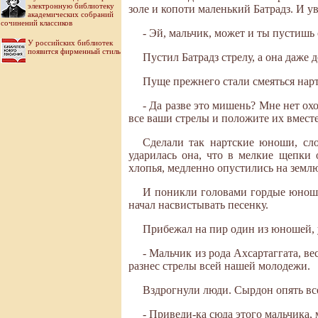
электронную библиотеку
золе и копоти маленький Батрадз. И у
академических собраний
сочинений классиков
- Эй, мальчик, может и ты пустишь 
У российских библиотек
появится фирменный стиль
Пустил Батрадз стрелу, а она даже 
Пуще прежнего стали смеяться нарт
- Да разве это мишень? Мне нет ох
все ваши стрелы и положите их вместе 
Сделали так нартские юноши, сло
ударилась она, что в мелкие щепки
хлопья, медленно опустились на земл
И поникли головами гордые юноши 
начал насвистывать песенку.
Прибежал на пир один из юношей, 
- Мальчик из рода Ахсартаггата, в
разнес стрелы всей нашей молодежи.
Вздрогнули люди. Сырдон опять вс
- Приведи-ка сюда этого мальчика, 