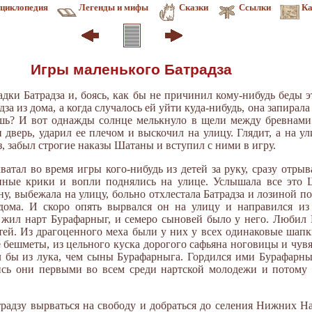
циклопедия
Легенды и мифы
Сказки
Ссылки
Ка
Игры маленького Батрадза
дки Батрадза и, боясь, как бы не причинил кому-нибудь беды 
дза из дома, а когда случалось ей уйти куда-нибудь, она запирала
ешь? И вот однажды солнце мелькнуло в щели между бревнами.
 дверь, ударил ее плечом и выскочил на улицу. Глядит, а на у
з, забыл строгие наказы Шатаны и вступил с ними в игру.
ватал во время игры кого-нибудь из детей за руку, сразу отрыва
нные крики и вопли поднялись на улице. Услышала все это Ш
у, выбежала на улицу, больно отхлестала Батрадза и лозиной по
 дома. И скоро опять вырвался он на улицу и направился из
 жил нарт Бурафарныг, и семеро сыновей было у него. Любил
тей. Из драгоценного меха были у них у всех одинаковые шапк
е бешметы, из цельного куска дорогого сафьяна ноговицы и чув
л бы из лука, чем сыны Бурафарныга. Гордился ими Бурафарныг
лись они первыми во всем среди нартской молодежи и потому 
Батрадзу вырваться на свободу и добраться до селения Нижних 