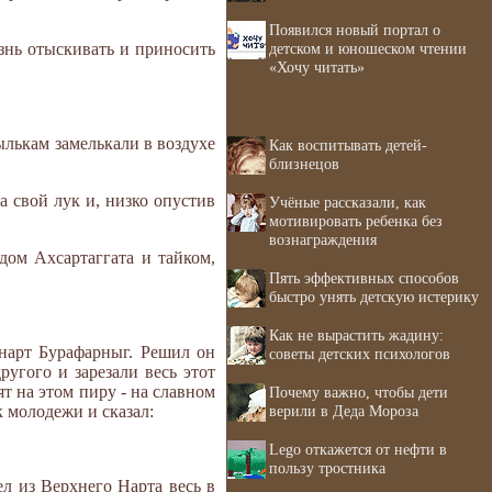
Появился новый портал о
детском и юношеском чтении
знь отыскивать и приносить
«Хочу читать»
тылькам замелькали в воздухе
Как воспитывать детей-
близнецов
а свой лук и, низко опустив
Учёные рассказали, как
мотивировать ребенка без
вознаграждения
дом Ахсартаггата и тайком,
Пять эффективных способов
быстро унять детскую истерику
Как не вырастить жадину:
 нарт Бурафарныг. Решил он
советы детских психологов
ругого и зарезали весь этот
т на этом пиру - на славном
Почему важно, чтобы дети
верили в Деда Мороза
к молодежи и сказал:
Lego откажется от нефти в
пользу тростника
л из Верхнего Нарта весь в