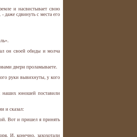
 земле и насвистывает свою
 - даже сдвинуть с места его
ль».
зал он своей обиды и молча
оловами двери проламываете.
 кого руки вывихнуты, у кого
их наших юношей поставили
и и сказал:
гой. Вот и пришел я принять
ря. И, конечно, захохотали