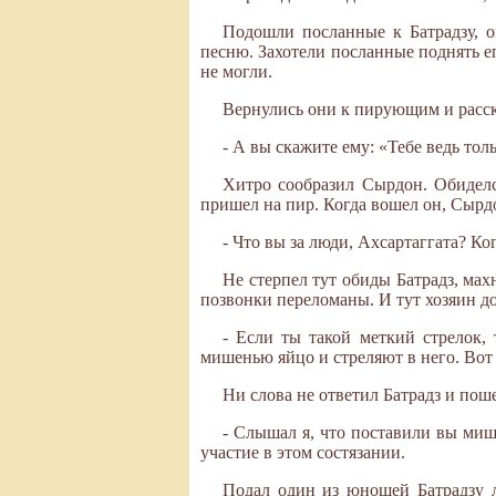
Подошли посланные к Батрадзу, о
песню. Захотели посланные поднять его
не могли.
Вернулись они к пирующим и расска
- А вы скажите ему: «Тебе ведь тол
Хитро сообразил Сырдон. Обиделся
пришел на пир. Когда вошел он, Сырдо
- Что вы за люди, Ахсартаггата? Ког
Не стерпел тут обиды Батрадз, махн
позвонки переломаны. И тут хозяин до
- Если ты такой меткий стрелок,
мишенью яйцо и стреляют в него. Вот 
Ни слова не ответил Батрадз и пош
- Слышал я, что поставили вы миш
участие в этом состязании.
Подал один из юношей Батрадзу лу