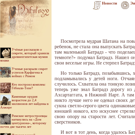
Новости
Эн
Посмотрела мудрая Шатана на пова
ребенок, не стала она выпускать Батра
Учёные рассказали о
там маленький Батрадз - что подела
секрете, который хранила
древнеегипетская мумия
темноте?» подумал Батрадз. Нашел он
кошки
свои веселые игры. Не стерпел Батрад
Ученые раскрыли секрет
успехов Карфагена в
Но только Батрадз, позабывшись, х
войнах с Римом
подламывались у детей ноги. Отчая
случилось. Схватила она тонкую лозин
Кто построил комплекс
Гёбекли-Тепе?
теперь уже знал Батрадз дорогу из
Ахсартаггата, в Нижний Нарт. А там
Каменные орудия
никто лучше него не одевал своих де
возрастом до 2,4
миллионов лет найдены в
сукна светло-серого цвета одинаковы
Алжире
юношей никого, кто искуснее стреля
Римские метростроевцы
свою опору на старости лет. Счита
наткнулись на «Дом
сверстников.
центуриона», которому
почти две тысячи лет
И вот в тот день, когда удалось 