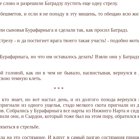
е слово и разрешили Батрадзу пустить еще одну стрелу.
бешметов, и если я не попаду в эту мишень, то обещаю всю жи
ли сыновья Бурафарныга и сделали так, как просил Батрадз.
трелу - и да постигнет врага твоего такая участь! - подобно мо
урафарныга, но что им оставалось делать! Взяли они у Батрадз
й головой, как ни в чем не бывало, насвистывая, вернулся в 
 свою темную клеть.
* * *
кто знает, но вот настал день, и из долгого похода вернулся
ригнали из одного ущелья, стадо мелкого скота пригнали из д
ов. Собрались у Бурафарныга все нарты из Нижнего Нарта и сидя
пили они, и Сырдон, который тоже был на этом пиру, обратился 
заться в стрельбе.
 на это состязание. И вдруг в самый разгар состязания прише