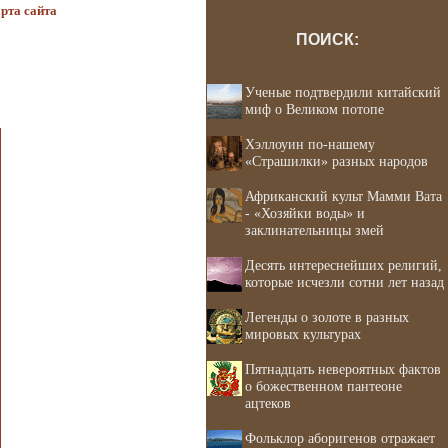
рта сайта
ПОИСК:
Ученые подтвердили китайский
миф о Великом потопе
Хэллоуин по-нашему
«Страшилки» разных народов
Африканский культ Мамми Вата
- «Хозяйки воды» и
заклинательницы змей
Десять интереснейших религий,
которые исчезли сотни лет назад
Легенды о золоте в разных
мировых культурах
Пятнадцать невероятных фактов
о божественном пантеоне
ацтеков
Фольклор аборигенов отражает