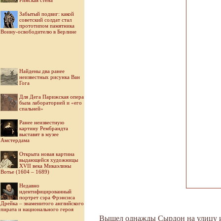
Римская стена
Забытый подвиг: какой
советский солдат стал
прототипом памятника
Воину-освободителю в Берлине
Найдены два ранее
неизвестных рисунка Ван
Гога
Для Дега Парижская опера
была лабораторией и «его
спальней»
Ранее неизвестную
картину Рембрандта
выставят в музее
Амстердама
Открыта новая картина
выдающейся художницы
XVII века Микаэлины
Вотье (1604 – 1689)
Недавно
идентифицированный
портрет сэра Фрэнсиса
Дрейка – знаменитого английского
пирата и национального героя
Вышел однажды Сырдон на улицу и в