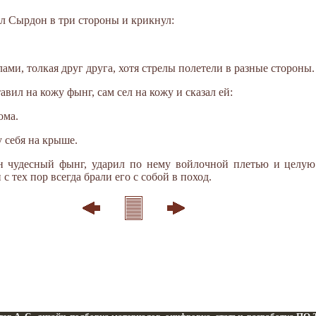
л Сырдон в три стороны и крикнул:
лами, толкая друг друга, хотя стрелы полетели в разные стороны.
авил на кожу фынг, сам сел на кожу и сказал ей:
ома.
у себя на крыше.
н чудесный фынг, ударил по нему войлочной плетью и целую
с тех пор всегда брали его с собой в поход.