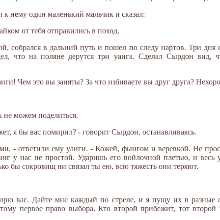
л к нему один маленький мальчик и сказал:
айком от тебя отправились в поход.
ой, собрался в дальний путь и пошел по следу нартов. Три дня
дел, что на поляне дерутся три уаига. Сделал Сырдон вид, 
иги! Чем это вы заняты? За что избиваете вы друг друга? Нехор
к не можем поделиться.
жет, я бы вас помирил? - говорит Сырдон, останавливаясь.
, - ответили ему уаиги. - Кожей, фынгом и веревкой. Не прост
ынг у нас не простой. Ударишь его войлочной плетью, и весь 
ько бы сокровищ ни связал ты ею, всю тяжесть они теряют.
ирю вас. Дайте мне каждый по стреле, и я пущу их в разные 
 тому первое право выбора. Кто второй прибежит, тот второй 