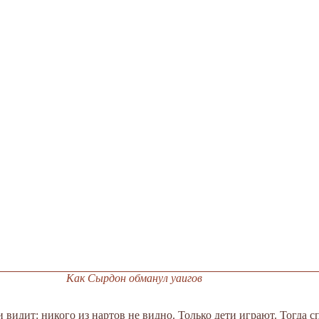
Как Сырдон обманул уаигов
идит: никого из нартов не видно. Только дети играют. Тогда с