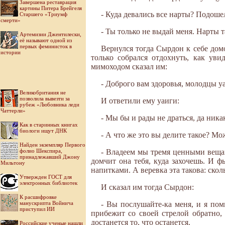
Завершена реставрация
картины Питера Брейгеля
- Куда девались все нарты? Подоше
Старшего «Триумф
смерти»
- Ты только не выдай меня. Нарты т
Артемизии Джентилески,
её называют одной из
первых феминисток в
Вернулся тогда Сырдон к себе дом
истории
только собрался отдохнуть, как уви
мимоходом сказал им:
- Доброго вам здоровья, молодцы уа
Великобритания не
позволила вывезти за
И ответили ему уаиги:
рубеж «Любовника леди
Чаттерли»
- Мы бы и рады не драться, да ника
Как в старинных книгах
биологи ищут ДНК
- А что же это вы делите такое? Мо
Найден экземпляр Первого
фолио Шекспира,
- Владеем мы тремя ценными вещами
принадлежавший Джону
домчит она тебя, куда захочешь. И ф
Мильтону
напитками. А веревка эта такова: скол
Утвержден ГОСТ для
электронных библиотек
И сказал им тогда Сырдон:
К расшифровке
манускрипта Войнича
- Вы послушайте-ка меня, и я пом
приступил ИИ
прибежит со своей стрелой обратно,
достанется то, что останется.
Российские ученые нашли