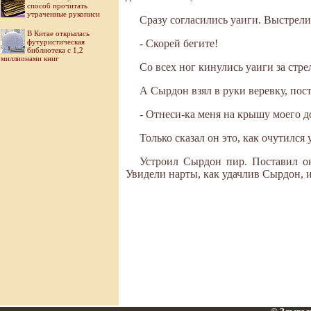
способ прочитать
утраченные рукописи
Сразу согласились уаиги. Выстрели
В Китае открылась
футуристическая
- Скорей бегите!
библиотека с 1,2
миллионами книг
Со всех ног кинулись уаиги за стре
А Сырдон взял в руки веревку, пост
- Отнеси-ка меня на крышу моего д
Только сказал он это, как очутился 
Устроил Сырдон пир. Поставил о
Увидели нарты, как удачлив Сырдон, и 