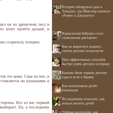
Историк обнаружил дом в
Лондоне, где Шекспир написал
«Ромео и Джульетту»
 шел он по дремучему лесу и
что хочет пройти дальше, и
Израильская бабушка стала
«кукольным доктором»
ошо ссориться, позорно.
Как не вырастить жадину:
советы детских психологов
Пять эффективных способов
быстро унять детскую истерику
Какими были первые детские
ая это кожа. Сядь на нее, и
сады и ясли в Крыму
уставляется он кушаньями и
Как воспитывать детей-
близнецов
Исследование показало, как
стороны. Кто из вас первый
нельзя хвалить детей
выбирает. Ну, а последнему
Учёные рассказали, как