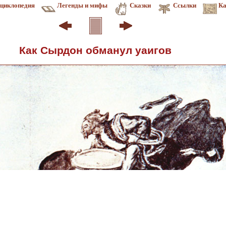
циклопедия
Легенды и мифы
Сказки
Ссылки
Ка
Как Сырдон обманул уаигов