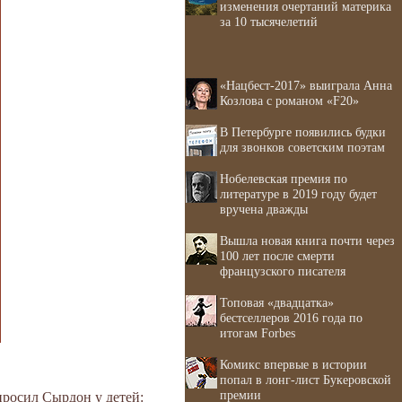
изменения очертаний материка
за 10 тысячелетий
«Нацбест-2017» выиграла Анна
Козлова с романом «F20»
В Петербурге появились будки
для звонков советским поэтам
Нобелевская премия по
литературе в 2019 году будет
вручена дважды
Вышла новая книга почти через
100 лет после смерти
французского писателя
Топовая «двадцатка»
бестселлеров 2016 года по
итогам Forbes
Комикс впервые в истории
попал в лонг-лист Букеровской
премии
просил Сырдон у детей: