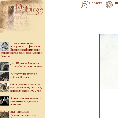
Новости
Эн
15 малоизвестных
исторических фактов о
Византийской империи,
ставшей колыбелью современной
Европы
Дар Юлианы Аникии -
храм в Константинополе
Неизвестные факты о
гибели Помпеи
Обнаружены каменные
сооружения 'мустатилы',
которым около 7000 лет
Конец раннего каменного
века отнесли дальше в
прошлое
Вал Адриана в
Великобритании или