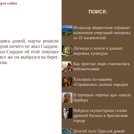
рта сайта
ПОИСК:
Фольклор аборигенов отражает
изменения очертаний материка
за 10 тысячелетий
щаясь домой, нарты решили
ором ничего не знал Сырдон.
Легенды о золоте в разных
знал Сырдон об этой ловушке
мировых культурах
все же он выбрался на берег.
там.
Как простые люди становились
небожителями
Хэллоуин по-нашему
«Страшилки» разных народов
В турецких «вратах ада» нашли
Цербера
Найдена скульптурная голова
древней богини в британском
городе
Долгий путь Одиссея домой