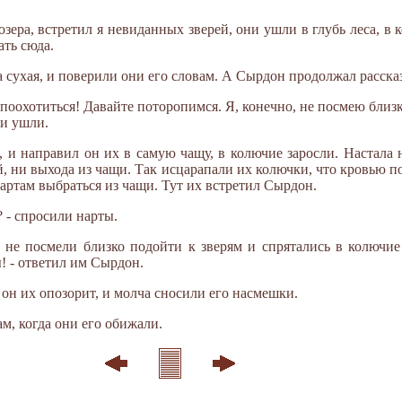
 озера, встретил я невиданных зверей, они ушли в глубь леса, в 
ать сюда.
 сухая, и поверили они его словам. А Сырдон продолжал расска
 поохотиться! Давайте поторопимся. Я, конечно, не посмею близ
ни ушли.
 и направил он их в самую чащу, в колючие заросли. Настала 
й, ни выхода из чащи. Так исцарапали их колючки, что кровью п
 нартам выбраться из чащи. Тут их встретил Сырдон.
? - спросили нарты.
о не посмели близко подойти к зверям и спрятались в колючие 
ы! - ответил им Сырдон.
 он их опозорит, и молча сносили его насмешки.
м, когда они его обижали.