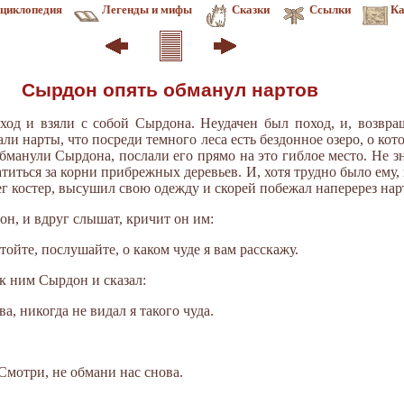
циклопедия
Легенды и мифы
Сказки
Ссылки
Ка
Сырдон опять обманул нартов
од и взяли с собой Сырдона. Неудачен был поход, и, возвра
ли нарты, что посреди темного леса есть бездонное озеро, о кот
бманули Сырдона, послали его прямо на это гиблое место. Не 
атиться за корни прибрежных деревьев. И, хотя трудно было ему, 
г костер, высушил свою одежду и скорей побежал наперерез нар
н, и вдруг слышат, кричит он им:
тойте, послушайте, о каком чуде я вам расскажу.
к ним Сырдон и сказал:
ва, никогда не видал я такого чуда.
 Смотри, не обмани нас снова.