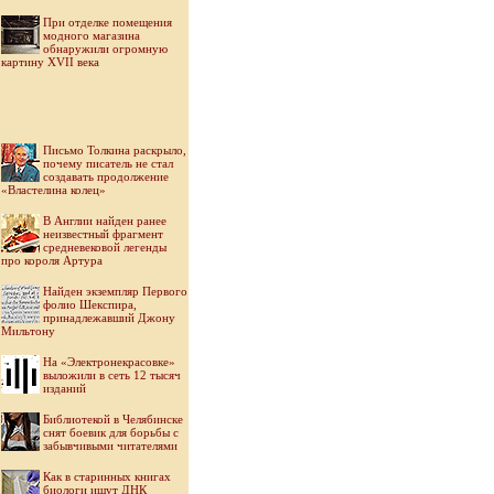
При отделке помещения
модного магазина
обнаружили огромную
картину XVII века
Письмо Толкина раскрыло,
почему писатель не стал
создавать продолжение
«Властелина колец»
В Англии найден ранее
неизвестный фрагмент
средневековой легенды
про короля Артура
Найден экземпляр Первого
фолио Шекспира,
принадлежавший Джону
Мильтону
На «Электронекрасовке»
выложили в сеть 12 тысяч
изданий
Библиотекой в Челябинске
снят боевик для борьбы с
забывчивыми читателями
Как в старинных книгах
биологи ищут ДНК