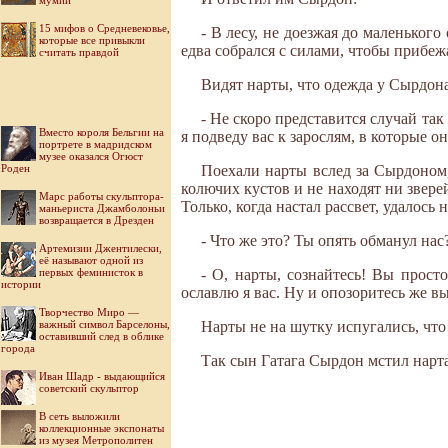
мумий
15 мифов о Средневековье,
- В лесу, не доезжая до маленького
которые все привыкли
едва собрался с силами, чтобы прибеж
считать правдой
Видят нарты, что одежда у Сырдона
- Не скоро представится случай так
Вместо короля Бельгии на
я подведу вас к зарослям, в которые о
портрете в мадридском
музее оказался Огюст
Роден
Поехали нарты вслед за Сырдоном,
колючих кустов и не находят ни звере
Марс работы скульптора-
Только, когда настал рассвет, удалось
маньериста Джамболоньи
возвращается в Дрезден
- Что же это? Ты опять обманул нас
Артемизии Джентилески,
её называют одной из
первых феминисток в
- О, нарты, сознайтесь! Вы прост
истории
ославлю я вас. Ну и опозоритесь же в
Творчество Миро —
важный символ Барселоны,
Нарты не на шутку испугались, что
оставивший след в облике
города
Так сын Гатага Сырдон мстил нарта
Иван Шадр - выдающийся
советский скульптор
В сеть выложили
коллекционные экспонаты
из музея Метрополитен