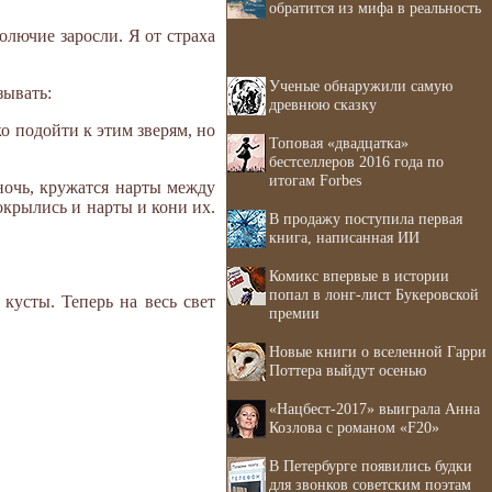
обратится из мифа в реальность
колючие заросли. Я от страха
Ученые обнаружили самую
зывать:
древнюю сказку
ко подойти к этим зверям, но
Топовая «двадцатка»
бестселлеров 2016 года по
итогам Forbes
ночь, кружатся нарты между
окрылись и нарты и кони их.
В продажу поступила первая
книга, написанная ИИ
Комикс впервые в истории
попал в лонг-лист Букеровской
кусты. Теперь на весь свет
премии
Новые книги о вселенной Гарри
Поттера выйдут осенью
«Нацбест-2017» выиграла Анна
Козлова с романом «F20»
В Петербурге появились будки
для звонков советским поэтам