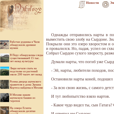
Новости
Эн
Однажды отправились нарты в пох
выместить свою злобу на Сырдоне. Зна
Рабочие рудника в Чили
Покрыли они это озеро хворостом и о
обнаружили древние
мумии
и провалился. Но, падая, успел он схв
Собрал Сырдон сухого хворосту, разже
В Перу обнаружены следы
существовавшей 15 тыс.
лет назад культуры
Думали нарты, что погиб уже Сырдо
Люди начали спать на
- Эй, нарты, любители походов, пос
подстилке из растений
около 200 тысяч лет назад
Остановили нарты коней, подошел 
Руины дворца ацтекского
правителя и дома Эрнана
- За всю свою жизнь, с самого детст
Кортеса найдены в Мехико
В Мехико нашли
И тут любопытство взяло нартов.
ацтекскую башню из
черепов
- Какое чудо видел ты, сын Гатага?
На севере Египта
обнаружили десятки
И ответил им Сырдон: