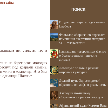
рта сайта
ПОИСК:
В турецких «вратах ада» нашли
Цербера
Фольклор аборигенов отражает
изменения очертаний материка
за 10 тысячелетий
владела им страсть, что в
Пятнадцать невероятных фактов
о божественном пантеоне
ацтеков
атана на берег реки молодых
реснул под ударами камень,
Легенды о золоте в разных
ня живого младенца. Это был
мировых культурах
 он однажды Шатане:
Долгий путь Одиссея домой
обратится из мифа в реальность
Хэллоуин по-нашему
«Страшилки» разных народов
Африканский культ Мамми Вата