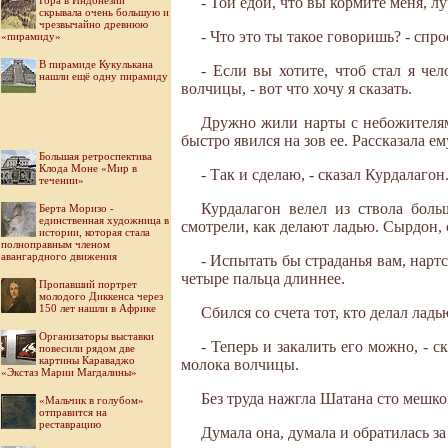
- Той едой, что вы кормите меня, лу
Гора в Индонезии
скрывала очень большую и
чрезвычайно древнюю
- Что это ты такое говоришь? - спр
«пирамиду»
В пирамиде Кукулькана
- Если вы хотите, чтоб стал я че
нашли ещё одну пирамиду
волчицы, - вот что хочу я сказать.
Дружно жили нарты с небожителями
быстро явился на зов ее. Рассказала е
Большая ретроспектива
Клода Моне «Мир в
- Так и сделаю, - сказал Курдалагон
течении»
Курдалагон велел из ствола боль
Берта Моризо -
единственная художница в
смотрели, как делают ладью. Сырдон, с
истории, которая стала
полноправным членом
авангардного движения
- Испытать бы страданья вам, нартс
четыре пальца длиннее.
Пропавший портрет
молодого Диккенса через
150 лет нашли в Африке
Сбился со счета тот, кто делал ладь
Организаторы выставки
- Теперь и закалить его можно, - 
повесили рядом две
картины Караваджо
молока волчицы.
«Экстаз Марии Магдалины»
Без труда нажгла Шатана сто мешков
«Мальчик в голубом»
отправится на
реставрацию
Думала она, думала и обратилась з