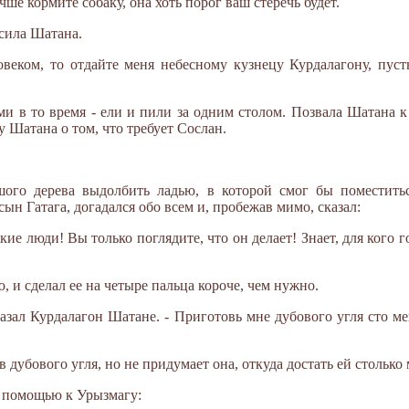
чше кормите собаку, она хоть порог ваш стеречь будет.
осила Шатана.
ловеком, то отдайте меня небесному кузнецу Курдалагону, пуст
 в то время - ели и пили за одним столом. Позвала Шатана к 
му Шатана о том, что требует Сослан.
.
шого дерева выдолбить ладью, в которой смог бы поместить
ын Гатага, догадался обо всем и, пробежав мимо, сказал:
кие люди! Вы только поглядите, что он делает! Знает, для кого г
ю, и сделал ее на четыре пальца короче, чем нужно.
сказал Курдалагон Шатане. - Приготовь мне дубового угля сто м
 дубового угля, но не придумает она, откуда достать ей столько
а помощью к Урызмагу: