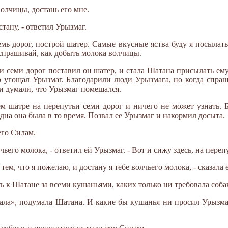
олчицы, достань его мне.
стану, - ответил Урызмаг.
семь дорог, построй шатер. Самые вкусные яства буду я посылат
спрашивай, как добыть молока волчицы.
ьи семи дорог поставил он шатер, и стала Шатана присылать ем
о угощал Урызмаг. Благодарили люди Урызмага, но когда спраш
 и думали, что Урызмаг помешался.
м шатре на перепутьи семи дорог и ничего не может узнать. 
дна она была в то время. Позвал ее Урызмаг и накормил досыта.
его Силам.
лчьего молока, - ответил ей Урызмаг. - Вот и сижу здесь, на переп
ем, что я пожелаю, и достану я тебе волчьего молока, - сказала 
ь к Шатане за всеми кушаньями, каких только ни требовала соба
скала», подумала Шатана. И какие бы кушанья ни просил Урызма