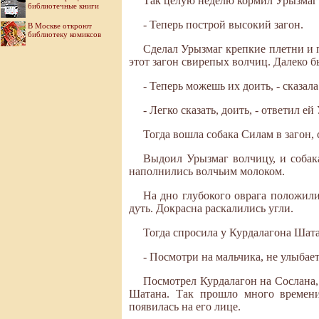
Так целую неделю кормил Урызмаг с
библиотечные книги
- Теперь построй высокий загон.
В Москве откроют
библиотеку комиксов
Сделал Урызмаг крепкие плетни и п
этот загон свирепых волчиц. Далеко б
- Теперь можешь их доить, - сказал
- Легко сказать, доить, - ответил е
Тогда вошла собака Силам в загон, 
Выдоил Урызмаг волчицу, и собак
наполнились волчьим молоком.
На дно глубокого оврага положили
дуть. Докрасна раскалились угли.
Тогда спросила у Курдалагона Шата
- Посмотри на мальчика, не улыбает
Посмотрел Курдалагон на Сослана, 
Шатана. Так прошло много времени
появилась на его лице.