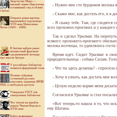
Творчество Миро —
- Нужно мне сто бурдюков молока в
важный символ Барселоны,
оставивший след в облике
города
- Скажи мне, как достать его, и я до
Открыта новая картина
выдающейся художницы
- Я скажу тебе. Там, где сходятся 
XVII века Микаэлины
всех прохожих-проезжих и у каждого 
Вотье (1604 – 1689)
Так и сделал Урызмаг. На перепут
всякого прохожего-проезжего обильн
молока волчицы, то удивлялись гости
В Англии найден ранее
неизвестный фрагмент
Время идет. Сидит Урызмаг в свое
средневековой легенды
про короля Артура
прародительница - собака Силам. Голо
У российских библиотек
- Что ты здесь делаешь? - спросила 
появится фирменный стиль
Полные собрания
- Хочу я узнать, как достать мне во
сочинений русских
классиков, изданные ИРЛИ
РАН, в свободном доступе
- Целую неделю корми меня досыта т
Утвержден ГОСТ для
Согласился Урызмаг и стал посылат
электронных библиотек
Что читали на корабле
«Вот теперь-то нашла я то, что и
пирата Черная Борода в
ему Шатана.
XVIII веке
Робот возвращает