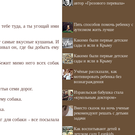
автор «Грозового перевала»
Пять способов помочь ребенку с
ь тебе туда, а ты угощай ими
аутизмом жить лучше
Какими были первые детские
у самые вкусные кушанья. И
сады и ясли в Крыму
ивал он, где бы добыть ему
Какими были первые детские
сады и ясли в Крыму
Бежит мимо него всех собак
Учёные рассказали, как
мотивировать ребенка без
вознаграждения
утьи семи дорог.
Израильская бабушка стала
«кукольным доктором»
ему собака.
Вместо сказок на ночь ученые
ка.
рекомендуют решать с детьми
задачи
г для собаки - все посылала
Как воспитывают детей в
детском саду Leapkids