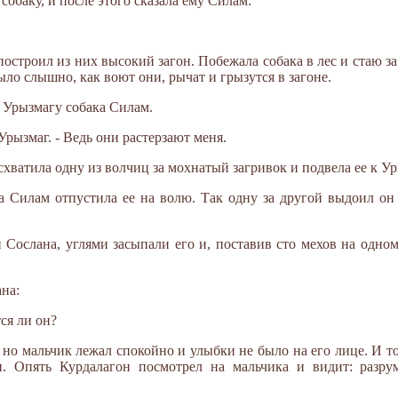
обаку, и после этого сказала ему Силам:
остроил из них высокий загон. Побежала собака в лес и стаю за 
ыло слышно, как воют они, рычат и грызутся в загоне.
а Урызмагу собака Силам.
й Урызмаг. - Ведь они растерзают меня.
схватила одну из волчиц за мохнатый загривок и подвела ее к Ур
а Силам отпустила ее на волю. Так одну за другой выдоил он
 Сослана, углями засыпали его и, поставив сто мехов на одном
на:
ся ли он?
но мальчик лежал спокойно и улыбки не было на его лице. И то
. Опять Курдалагон посмотрел на мальчика и видит: разру