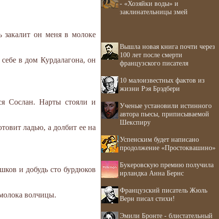
- «Хозяйки воды» и
заклинательницы змей
ь закалит он меня в молоке
Вышла новая книга почти через
100 лет после смерти
себе в дом Курдалагона, он
французского писателя
10 малоизвестных фактов из
жизни Рэя Брэдбери
ся Сослан. Нарты стояли и
Ученые установили истинного
автора пьесы, приписываемой
Шекспиру
отовит ладью, а долбит ее на
Успенским будет написано
продолжение «Простоквашино»
Букеровскую премию получила
ешков и добудь сто бурдюков
ирландка Анна Бернс
Французский писатель Жюль
 молока волчицы.
Верн писал стихи!
Эмили Бронте - блистательный