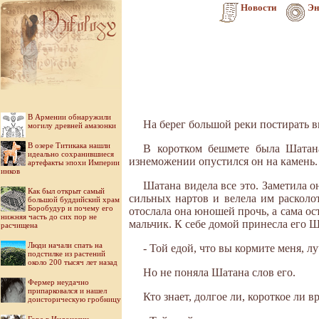
Новости
Эн
В Армении обнаружили
На берег большой реки постирать в
могилу древней амазонки
В озере Титикака нашли
В коротком бешмете была Шатана,
идеально сохранившиеся
изнеможении опустился он на камень.
артефакты эпохи Империи
инков
Шатана видела все это. Заметила о
Как был открыт самый
сильных нартов и велела им расколо
большой буддийский храм
Боробудур и почему его
отослала она юношей прочь, а сама о
нижняя часть до сих пор не
мальчик. К себе домой принесла его Ш
расчищена
Люди начали спать на
- Той едой, что вы кормите меня, лу
подстилке из растений
около 200 тысяч лет назад
Но не поняла Шатана слов его.
Фермер неудачно
припарковался и нашел
Кто знает, долгое ли, короткое ли 
доисторическую гробницу