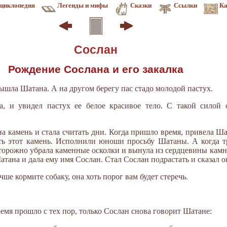
циклопедия
Легенды и мифы
Сказки
Ссылки
Ка
Сослан
Рождение Сослана и его закалка
ышла Шатана. А на другом берегу пас стадо молодой пастух.
 и увидел пастух ее белое красивое тело. С такой силой о
на камень и стала считать дни. Когда пришло время, привела Ш
ть этот камень. Исполнили юноши просьбу Шатаны. А когда т
сторожно убрала каменные осколки и вынула из сердцевины кам
атана и дала ему имя Сослан. Стал Сослан подрастать и сказал
чше кормите собаку, она хоть порог вам будет стеречь.
время прошло с тех пор, только Сослан снова говорит Шатане: