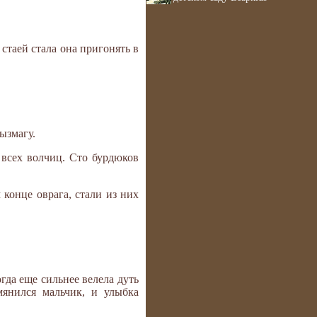
стаей стала она пригонять в
ызмагу.
 всех волчиц. Сто бурдюков
 конце оврага, стали из них
гда еще сильнее велела дуть
мянился мальчик, и улыбка