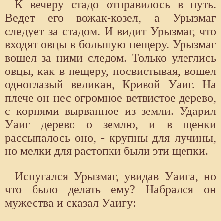
К вечеру стадо отправилось в путь.
Ведет его вожак-козел, а Урызмаг
следует за стадом. И видит Урызмаг, что
входят овцы в большую пещеру. Урызмаг
вошел за ними следом. Только улеглись
овцы, как в пещеру, посвистывая, вошел
одноглазый великан, Кривой Уаиг. На
плече он нес огромное ветвистое дерево,
с корнями вырванное из земли. Ударил
Уаиг дерево о землю, и в щенки
рассыпалось оно, - крупны для лучины,
но мелки для растопки были эти щепки.
Испугался Урызмаг, увидав Уаига, но
что было делать ему? Набрался он
мужества и сказал Уаигу: