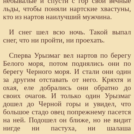
небывалые и спусти с гор свои вечные
льды, чтобы поняли нартские хвастуны,
кто из нартов наилучший мужчина.
И снег шел всю ночь. Такой выпал
снег, что ни пройти, ни проехать.
Сперва Урызмаг вел нартов по берегу
Белого моря, потом поднялись они по
берегу Черного моря. И стали они один
за другим отставать от него. Кряхтя и
охая, еле добрались они обратно до
своих очагов. И только один Урызмаг
дошел до Черной горы и увидел, что
большое стадо овец попрежнему пасется
на ней. Подошел он ближе, но не видит
нигде ни пастуха, ни шалаша