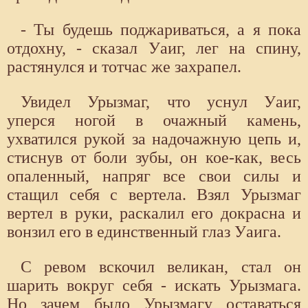
- Ты будешь поджариваться, а я пока
отдохну, - сказал Уаиг, лег на спину,
растянулся и тотчас же захрапел.
Увидел Урызмаг, что уснул Уаиг,
уперся ногой в очажный камень,
ухватился рукой за надочажную цепь и,
стиснув от боли зубы, он кое-как, весь
опаленный, напряг все свои силы и
стащил себя с вертела. Взял Урызмаг
вертел в руки, раскалил его докрасна и
вонзил его в единственный глаз Уаига.
С ревом вскочил великан, стал он
шарить вокруг себя - искать Урызмага.
Но зачем было Урызмагу оставаться