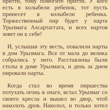
притти, тому помогите притти. У кого
есть в колыбели ребенок, тот пусть
принесет в колыбели ребенка.
Торжественный пир будет у нарта
Урызмага Ахсартаггата, и всех нартов
зовет он к себе!
И, услышав эту весть, повалили нарты
в дом Урызмага. Все от мала до велика
собрались у него. Расставлены были
столы в доме Урызмага, и день за днем
пировали нарты.
Когда стал во время пиршества
потухать огонь в очаге, встал Урызмаг со
своего кресла и вышел во двор, чтоб
наколоть дров. Наколол, и только хотел