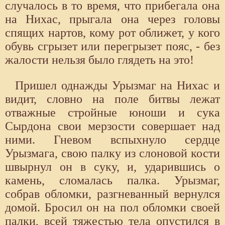
случалось в то время, что прибегала она
на Нихас, прыгала она через головы
спящих нартов, кому рот оближет, у кого
обувь сгрызет или перегрызет пояс, - без
жалости нельзя было глядеть на это!
Пришел однажды Урызмаг на Нихас и
видит, словно на поле битвы лежат
отважные стройные юноши и сука
Сырдона свои мерзости совершает над
ними. Гневом вспыхнуло сердце
Урызмага, свою палку из слоновой кости
швырнул он в суку, и, ударившись о
камень, сломалась палка. Урызмаг,
собрав обломки, разгневанный вернулся
домой. Бросил он на пол обломки своей
палки, всей тяжестью тела опустился в