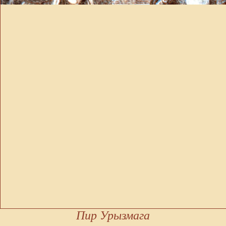
Пир Урызмага