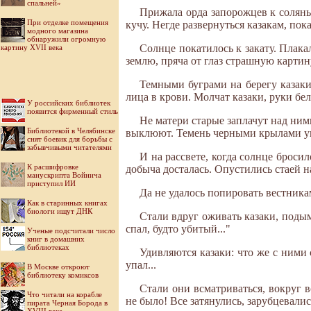
спальней»
Прижала орда запорожцев к соляны
При отделке помещения
кучу. Негде развернуться казакам, пок
модного магазина
обнаружили огромную
Солнце покатилось к закату. Плака
картину XVII века
землю, пряча от глаз страшную картин
Темными буграми на берегу казаки
лица в крови. Молчат казаки, руки бе
У российских библиотек
появится фирменный стиль
Не матери старые заплачут над ним
Библиотекой в Челябинске
выклюют. Темень черными крылами ук
снят боевик для борьбы с
забывчивыми читателями
И на рассвете, когда солнце броси
К расшифровке
добыча досталась. Опустились стаей на
манускрипта Войнича
приступил ИИ
Да не удалось попировать вестника
Как в старинных книгах
биологи ищут ДНК
Стали вдруг оживать казаки, подым
спал, будто убитый..."
Ученые подсчитали число
книг в домашних
библиотеках
Удивляются казаки: что же с ними 
упал...
В Москве откроют
библиотеку комиксов
Стали они всматриваться, вокруг в
Что читали на корабле
не было! Все затянулись, зарубцевалис
пирата Черная Борода в