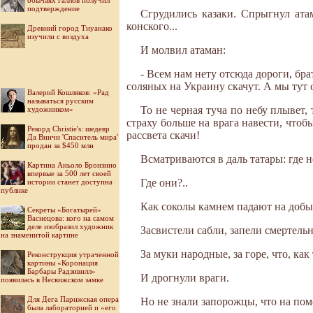
обычаях галлов получил
подтверждение
Сгрудились казаки. Спрыгнул атам
конского...
Древний город Тиуанако
изучили с воздуха
И молвил атаман:
- Всем нам нету отсюда дороги, бр
соляных на Украину скачут. А мы тут 
Валерий Кошляков: «Рад
называться русским
То не черная туча по небу плывет,
художником»
страху больше на врага навести, чтобы
Рекорд Christie's: шедевр
рассвета скачи!
Да Винчи 'Спаситель мира'
продан за $450 млн
Всматриваются в даль татары: где 
Картина Аньоло Бронзино
впервые за 500 лет своей
Где они?..
истории станет доступна
публике
Как соколы камнем падают на добыч
Секреты «Богатырей»
Васнецова: кого на самом
деле изобразил художник
Засвистели сабли, запели смертель
на знаменитой картине
За муки народные, за горе, что, ка
Реконструкция утраченной
картины «Коронация
Барбары Радзивилл»
И дрогнули враги.
появилась в Несвижском замке
Для Дега Парижская опера
Но не знали запорожцы, что на по
была лабораторией и «его