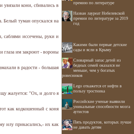
премию по литературе
 увязали кони, сбивались в
Назван лауреат Нобелевской
премии по литературе за 2019
а. Белый туман опускался на
год
, саблями иссечены, руки и
Какими были первые детские
сады и ясли в Крыму
и глаза им закроют - вороны
Словарный запас детей из
бедных семей оказался не
амахали в радости - большая
меньше, чем у богатых
ровесников
Lego откажется от нефти в
пользу тростника
щу жалуется: "Ох, и долго я
Российские ученые выявили
уникальные способности мозга
 тот как кодкошенный с коня
аутистов
Пять продуктов, которых лучше
му илу прикасались,- их как
не давать детям