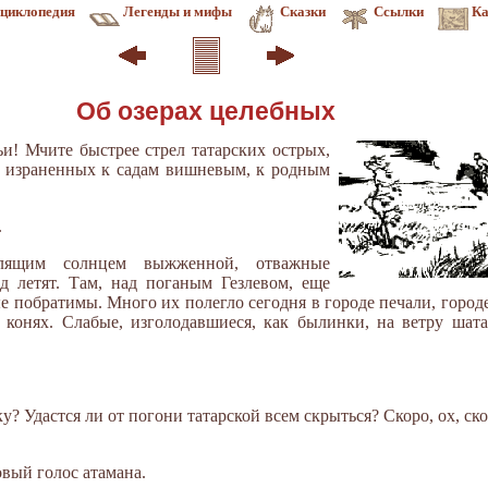
циклопедия
Легенды и мифы
Сказки
Ссылки
Ка
Об озерах целебных
ьи! Мчите быстрее стрел татарских острых,
в израненных к садам вишневым, к родным
.
лящим солнцем выжженной, отважные
 летят. Там, над поганым Гезлевом, еще
е побратимы. Много их полегло сегодня в городе печали, город
 конях. Слабые, изголодавшиеся, как былинки, на ветру шат
? Удастся ли от погони татарской всем скрыться? Скоро, ох, ско
овый голос атамана.