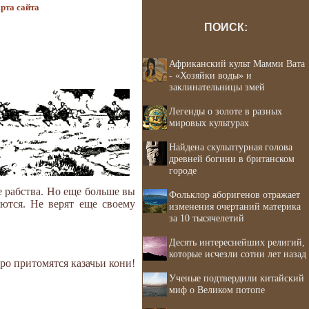
рта сайта
ПОИСК:
Африканский культ Мамми Вата
- «Хозяйки воды» и
заклинательницы змей
Легенды о золоте в разных
мировых культурах
Найдена скульптурная голова
древней богини в британском
городе
е рабства. Но еще больше вы
Фольклор аборигенов отражает
аются. Не верят еще своему
изменения очертаний материка
за 10 тысячелетий
Десять интереснейших религий,
которые исчезли сотни лет назад
ро притомятся казачьи кони!
Ученые подтвердили китайский
миф о Великом потопе