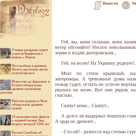
Новости
Эн
Гей, вы, кони сильные, кони казач
ветер обгоняйте! Несите невольнико
Ученые раскрыли секрет
зорям и водам днепровским...
успехов Карфагена в
войнах с Римом
Гей, на волю! На Украину родную!.
Пол гробниц в древнем
Пилосе выстилали листы
Мчат по степи крымской, па
золотой фольги
запорожцы. А тревожные думы назад
Искусство до фараонов: в
пожар гудит, остыть не успели мертвы
Египте обнаружены
древние наскальные
рвалось на волю. Вот они рядом, на
рисунки
счастью.
Рабочие рудника в Чили
обнаружили древние
Скачут кони... Скачут...
мумии
А долго ли выдержат бешеную гонку
10 малоизвестных фактов
о ледяной мумии Эци,
А орда не дремлет...
возраст которой 5300 лет
- Сто-ой! - разнесся над степью сур
Рассказ Страбона об