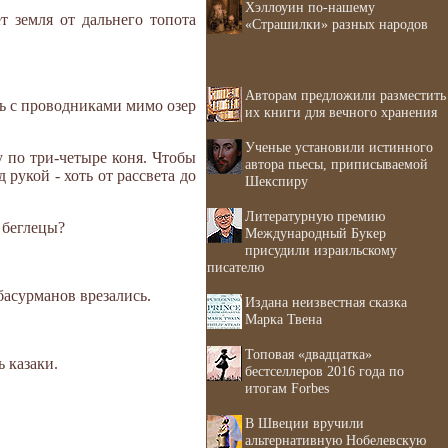
Хэллоуин по-нашему
т земля от дальнего топота
«Страшилки» разных народов
Авторам предложили разместить
ть с проводниками мимо озер
их книги для вечного хранения
Ученые установили истинного
у по три-четыре коня. Чтобы
автора пьесы, приписываемой
 рукой - хоть от рассвета до
Шекспиру
Литературную премию
 беглецы?
Международный Букер
присудили израильскому
писателю
басурманов врезались.
Издана неизвестная сказка
Марка Твена
Топовая «двадцатка»
ь казаки.
бестселлеров 2016 года по
итогам Forbes
В Швеции вручили
альтернативную Нобелевскую