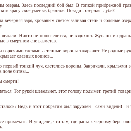
м озерам. Здесь последний бой был. В топкой прибрежной грязи
азать врагу своё уменье, бранное. Позади - озерная глубьЕ
ла вечерняя заря, кровавым светом заливая степь и соляные озер
у.
 лежали. Никто не пошевелится, не вздохнет. Жупаны изодраны
лые в смертном сне разметав.
и горючими слезами - степные вороны закаркают. Не родные рук
рывает славных воинов...
ло первый тонкий луч, слетелись вороны. Закричали, крыльями з
 поле битвы...
м смерти!
аться. Тот рукой шевельнет, этот голову подымет, третий товари
сталось? Ведь и этот побратим был зарублен - сами видели! - и
се примечать. И увидели, что там, где раны к черному берегово
ь.