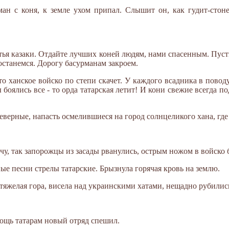
ан с коня, к земле ухом припал. Слышит он, как гудит-стоне
атья казаки. Отдайте лучших коней людям, нами спасенным. Пус
останемся. Дорогу басурманам закроем.
 то ханское войско по степи скачет. У каждого всадника в повод
 боялись все - то орда татарская летит! И кони свежие всегда под
неверные, напасть осмелившиеся на город солнцеликого хана, где
у, так запорожцы из засады рванулись, острым ножом в войско 
ные песни стрелы татарские. Брызнула горячая кровь на землю.
к тяжелая гора, висела над украинскими хатами, нещадно рубилис
мощь татарам новый отряд спешил.