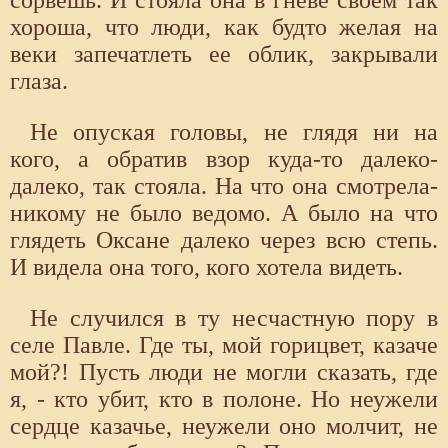
сорвешь. И стояла она в гневе своем так
хороша, что люди, как будто желая на
веки запечатлеть ее облик, закрывали
глаза.
Не опуская головы, не глядя ни на
кого, а обратив взор куда-то далеко-
далеко, так стояла. На что она смотрела-
никому не было ведомо. А было на что
глядеть Оксане далеко через всю степь.
И видела она того, кого хотела видеть.
Не случился в ту несчастную пору в
селе Павле. Где ты, мой горицвет, казаче
мой?! Пусть люди не могли сказать, где
я, - кто убит, кто в полоне. Но неужели
сердце казачье, неужели оно молчит, не