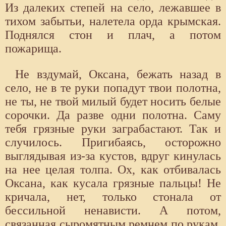
Из далеких степей на село, лежавшее в
тихом забытьи, налетела орда крымская.
Поднялся стон и плач, а потом
пожарища.
Не вздумай, Оксана, бежать назад в
село, не в те руки попадут твои полотна,
не ты, не твой милый будет носить белые
сорочки. Да разве одни полотна. Саму
тебя грязные руки заграбастают. Так и
случилось. Пригибаясь, осторожно
выглядывая из-за кустов, вдруг кинулась
на нее целая толпа. Ох, как отбивалась
Оксана, как кусала грязные пальцы! Не
кричала, нет, только стонала от
бессильной ненависти. А потом,
связанная сыромятным ремнем по рукам,