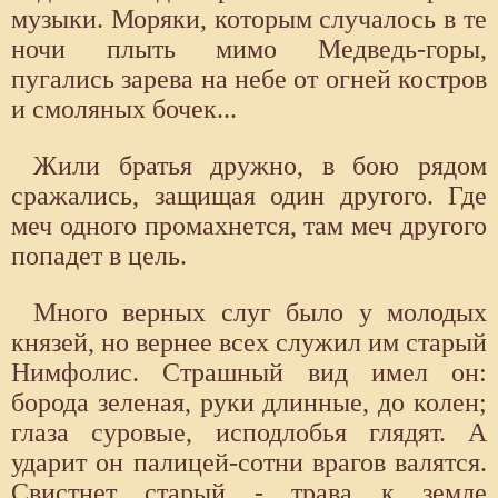
музыки. Моряки, которым случалось в те
ночи плыть мимо Медведь-горы,
пугались зарева на небе от огней костров
и смоляных бочек...
Жили братья дружно, в бою рядом
сражались, защищая один другого. Где
меч одного промахнется, там меч другого
попадет в цель.
Много верных слуг было у молодых
князей, но вернее всех служил им старый
Нимфолис. Страшный вид имел он:
борода зеленая, руки длинные, до колен;
глаза суровые, исподлобья глядят. А
ударит он палицей-сотни врагов валятся.
Свистнет старый - трава к земле