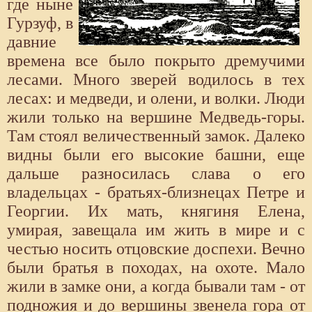
где ныне
Гурзуф, в
давние
времена все было покрыто дремучими
лесами. Много зверей водилось в тех
лесах: и медведи, и олени, и волки. Люди
жили только на вершине Медведь-горы.
Там стоял величественный замок. Далеко
видны были его высокие башни, еще
дальше разносилась слава о его
владельцах - братьях-близнецах Петре и
Георгии. Их мать, княгиня Елена,
умирая, завещала им жить в мире и с
честью носить отцовские доспехи. Вечно
были братья в походах, на охоте. Мало
жили в замке они, а когда бывали там - от
подножия и до вершины звенела гора от