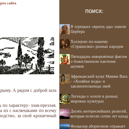
рта сайта
ПОИСК:
В турецких «вратах ада» нашли
Цербера
Хэллоуин по-нашему
«Страшилки» разных народов
Пятнадцать невероятных фактов
о божественном пантеоне
ацтеков
Африканский культ Мамми Вата
- «Хозяйки воды» и
заклинательницы змей
Крыму. А рядом с доброй шла
Легенды о золоте в разных
мировых культурах
по характеру- злая-презлая.
ла их с насмешками по всему
Десять интереснейших религий,
уродство, за свой крошечный
которые исчезли сотни лет назад
Фольклор аборигенов отражает