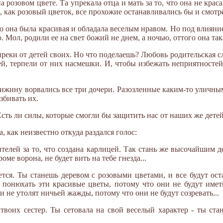
а розовом цвете. Та упрекала отца и мать за то, что она не крас
я, как розовый цветок, все прохожие останавливались бы и смотр
о она была красивая и обладала веселым нравом. Но под влияни
 Мол, родили ее на свет божий не днем, а ночью, оттого она так
реки от детей своих. Но что поделаешь? Любовь родительская с
й, терпели от них насмешки. И, чтобы избежать неприятностей
хижину ворвались все три дочери. Разозленные каким-то уличны
збивать их.
 Есть ли силы, которые смогли бы защитить нас от наших же детей
, как неизвестно откуда раздался голос:
телей за то, что создана карлицей. Так стань же высочайшим де
оме ворона, не будет вить на тебе гнезда...
дется. Ты станешь деревом с розовыми цветами, и все будут ос
 понюхать эти красивые цветы, потому что они не будут иметь
и не утолят ничьей жажды, потому что они не будут созревать...
 твоих сестер. Ты сетовала на свой веселый характер - ты ст