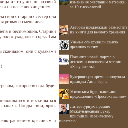
авица и что у нее не розовый
изменения очертаний материка
ели на нее с восхищением.
за 10 тысячелетий
ем своих старших сестер она
ая резвая и смешливая.
Авторам предложили разместить
лепа и беспомощна. Старики
их книги для вечного хранения
, часто уходили в горы. Там
Ученые обнаружили самую
древнюю сказку
м скандалом, они с кулаками
Появился новый портал о
детском и юношеском чтении
!
«Хочу читать»
Букеровскую премию получила
ирландка Анна Бернс
ревом, которое всегда будет
Успенским будет написано
продолжение «Простоквашино»
танавливаться и восхищаться
 запаха. Плоды твои, ярко-
Литературную премию
Международный Букер
присудили израильскому
анешь растением красивым и
писателю