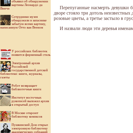
объявил об обнаружении
картины Леонардо да
Перепуганные насмерть девушки б
Винчи
дворе стояло три дотоль неизвестных 
Cотрудники музея
розовые цветы, а третье застыло в гр
обнаружили в запаснике
забытую всеми картину,
написанную Отто ван Вееном
И назвали люди эти деревья именам
У российских библиотек
появится фирменный стиль
Электронный архив
Российской
государственной детской
библиотеки: книги, журналы,
газеты
Робот возвращает
библиотечные книги
Институт восточных
рукописей выложил архив
в открытый доступ
В Москве откроют
библиотеку комиксов
Пушкинский Дом открыл
электронную библиотеку
академических собраний