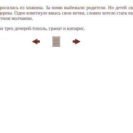
росились из хижины. За ними выбежали родители. Но детей св
дерева. Одно взметнуло ввысь свои ветви, словно хотело стать е
устном молчании.
и трех дочерей-тополь, гранат и кипарис.