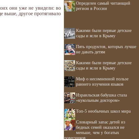
Определен самый читающий
оих они уже не увидели: во
регион в России
ще выше, другое протягивало
Какими были первые детские
сады и ясли в Крыму
Пять продуктов, которых лучше
не давать детям
Какими были первые детские
сады и ясли в Крыму
Миф о несомненной пользе
раннего изучения языков
Израильская бабушка стала
«кукольным доктором»
Топ-5 необычных школ мира
Словарный запас детей из
бедных семей оказался не
меньше, чем у богатых
ровесников