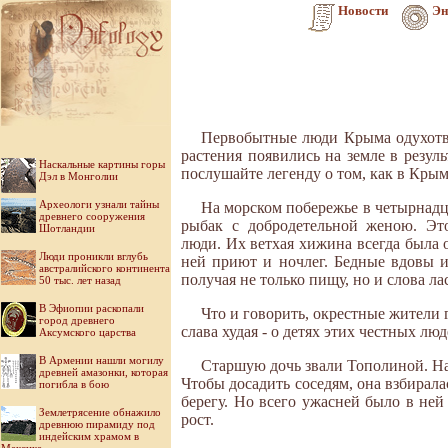
Новости
Эн
Первобытные люди Крыма одухотво
растения появились на земле в резул
Наскальные картины горы
послушайте легенду о том, как в Крым
Дэл в Монголии
Археологи узнали тайны
На морском побережье в четырнад
древнего сооружения
рыбак с добродетельной женою. Эт
Шотландии
люди. Их ветхая хижина всегда была 
Люди проникли вглубь
ней приют и ночлег. Бедные вдовы и
австралийского континента
получая не только пищу, но и слова ла
50 тыс. лет назад
В Эфиопии раскопали
Что и говорить, окрестные жители 
город древнего
слава худая - о детях этих честных лю
Аксумского царства
В Армении нашли могилу
Старшую дочь звали Тополиной. На 
древней амазонки, которая
Чтобы досадить соседям, она взбирала
погибла в бою
берегу. Но всего ужасней было в ней
Землетрясение обнажило
рост.
древнюю пирамиду под
индейским храмом в