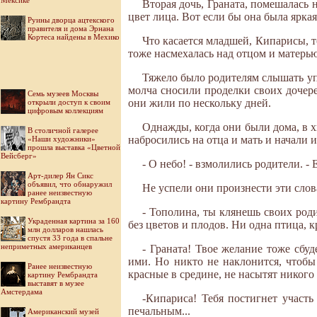
Мексике
Вторая дочь, Граната, помешалась н
цвет лица. Вот если бы она была ярка
Руины дворца ацтекского
правителя и дома Эрнана
Кортеса найдены в Мехико
Что касается младшей, Кипарисы, т
тоже насмехалась над отцом и матерью.
Тяжело было родителям слышать уп
молча сносили проделки своих дочере
Семь музеев Москвы
они жили по нескольку дней.
открыли доступ к своим
цифровым коллекциям
Однажды, когда они были дома, в 
В столичной галерее
набросились на отца и мать и начали и
«Наши художники»
прошла выставка «Цветной
Вейсберг»
- О небо! - взмолились родители. -
Арт-дилер Ян Сикс
объявил, что обнаружил
Не успели они произнести эти слова
ранее неизвестную
картину Рембрандта
- Тополина, ты клянешь своих роди
Украденная картина за 160
без цветов и плодов. Ни одна птица, кр
млн долларов нашлась
спустя 33 года в спальне
неприметных американцев
- Граната! Твое желание тоже сбу
ими. Но никто не наклонится, чтобы
Ранее неизвестную
красные в средине, не насытят никого 
картину Рембрандта
выставят в музее
Амстердама
-Кипариса! Тебя постигнет участь
печальным...
Американский музей