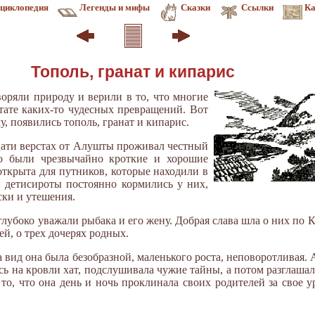
циклопедия
Легенды и мифы
Сказки
Ссылки
Ка
Тополь, гранат и кипарис
ряли природу и верили в то, что многие
ьтате каких-то чудесных превращений. Вот
у, появились тополь, гранат и кипарис.
цати верстах от Алушты проживал честный
о были чрезвычайно кроткие и хорошие
открыта для путников, которые находили в
 детисироты постоянно кормились у них,
ски и утешения.
глубоко уважали рыбака и его жену. Добрая слава шла о них по 
дей, о трех дочерях родных.
вид она была безобразной, маленького роста, неповоротливая. А 
сь на кровли хат, подслушивала чужие тайны, а потом разглаша
 то, что она день и ночь проклинала своих родителей за свое 