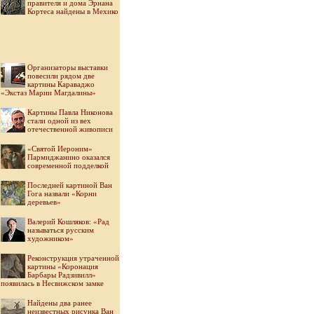
правителя и дома Эрнана
Кортеса найдены в Мехико
Организаторы выставки
повесили рядом две
картины Караваджо
«Экстаз Марии Магдалины»
Картины Павла Никонова
стали одной из вех
отечественной живописи
«Святой Иероним»
Пармиджанино оказался
современной подделкой
Последней картиной Ван
Гога назвали «Корни
деревьев»
Валерий Кошляков: «Рад
называться русским
художником»
Реконструкция утраченной
картины «Коронация
Барбары Радзивилл»
появилась в Несвижском замке
Найдены два ранее
неизвестных рисунка Ван