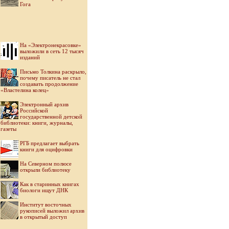
Гога
На «Электронекрасовке»
выложили в сеть 12 тысяч
изданий
Письмо Толкина раскрыло,
почему писатель не стал
создавать продолжение
«Властелина колец»
Электронный архив
Российской
государственной детской
библиотеки: книги, журналы,
газеты
РГБ предлагает выбрать
книги для оцифровки
На Северном полюсе
открыли библиотеку
Как в старинных книгах
биологи ищут ДНК
Институт восточных
рукописей выложил архив
в открытый доступ