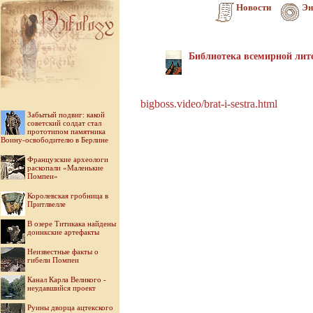
Новости
Эн
Библиотека всемирной лите
bigboss.video/brat-i-sestra.html
Забытый подвиг: какой
советский солдат стал
прототипом памятника
Воину-освободителю в Берлине
Французские археологи
раскопали «Маленькие
Помпеи»
Королевская гробница в
Притлвелле
В озере Титикака найдены
доинкские артефакты
Неизвестные факты о
гибели Помпеи
Канал Карла Великого -
неудавшийся проект
Руины дворца ацтекского