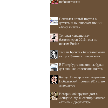
небожителями
Появился новый портал о
детском и юношеском чтении
«Хочу читать»
Топовая «двадцатка»
бестселлеров 2016 года по
итогам Forbes
Эмили Бронте - блистательный
автор «Грозового перевала»
В Петербурге появились будки
для звонков советским поэтам
Кадзуо Исигуро стал лауреатом
Нобелевской премии 2017 г. по
литературе
Историк обнаружил дом в
Лондоне, где Шекспир написал
«Ромео и Джульетту»