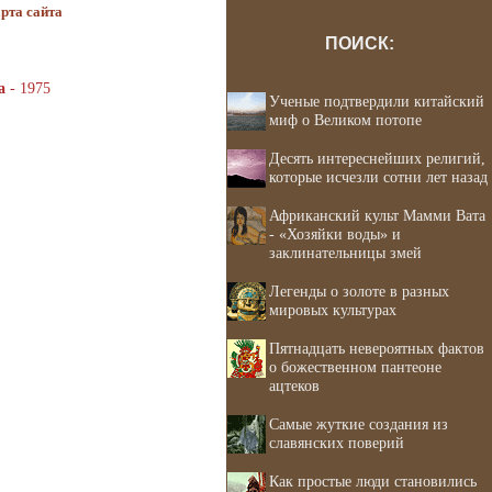
рта сайта
ПОИСК:
а
- 1975
Ученые подтвердили китайский
миф о Великом потопе
Десять интереснейших религий,
которые исчезли сотни лет назад
Африканский культ Мамми Вата
- «Хозяйки воды» и
заклинательницы змей
Легенды о золоте в разных
мировых культурах
Пятнадцать невероятных фактов
о божественном пантеоне
ацтеков
Самые жуткие создания из
славянских поверий
Как простые люди становились