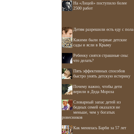
На «Лицей» поступило более
2500 работ
Детям разрешили есть еду с пола
Какими были первые детские
сады и ясли в Крыму
Ребенку снятся страшные сны:
что делать?
Пять эффективных способов
быстро унять детскую истерику
Почему важно, чтобы дети
верили в Деда Мороза
Словарный запас детей из
бедных семей оказался не
меньше, чем у богатых
ровесников
Как менялась Барби за 57 лет