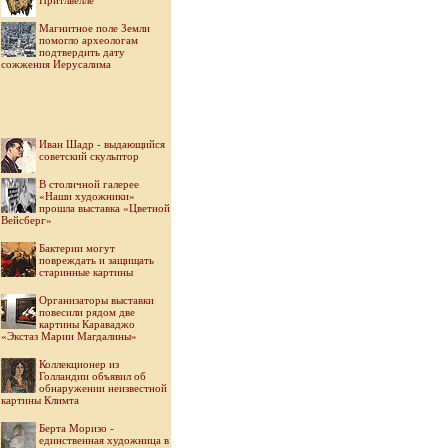
Притлвелле
Магнитное поле Земли
помогло археологам
подтвердить дату
сожжения Иерусалима
Иван Шадр - выдающийся
советский скульптор
В столичной галерее
«Наши художники»
прошла выставка «Цветной
Вейсберг»
Бактерии могут
повреждать и защищать
старинные картины
Организаторы выставки
повесили рядом две
картины Караваджо
«Экстаз Марии Магдалины»
Коллекционер из
Голландии объявил об
обнаружении неизвестной
картины Климта
Берта Моризо -
единственная художница в