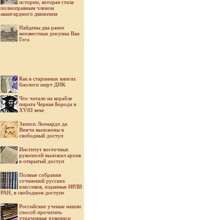
истории, которая стала
полноправным членом
авангардного движения
Найдены два ранее
неизвестных рисунка Ван
Гога
Как в старинных книгах
биологи ищут ДНК
Что читали на корабле
пирата Черная Борода в
XVIII веке
Записи Леонардо да
Винчи выложены в
свободный доступ
Институт восточных
рукописей выложил архив
в открытый доступ
Полные собрания
сочинений русских
классиков, изданные ИРЛИ
РАН, в свободном доступе
Российские ученые нашли
способ прочитать
утраченные рукописи