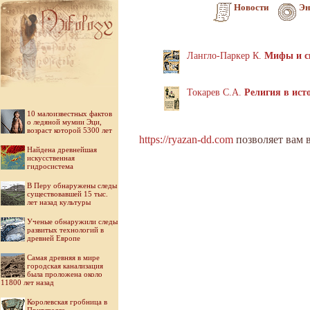
Новости
Эн
Лангло-Паркер К.
Мифы и с
Токарев С.А.
Религия в ист
10 малоизвестных фактов
о ледяной мумии Эци,
возраст которой 5300 лет
https://ryazan-dd.com
позволяет вам 
Найдена древнейшая
искусственная
гидросистема
В Перу обнаружены следы
существовавшей 15 тыс.
лет назад культуры
Ученые обнаружили следы
развитых технологий в
древней Европе
Самая древняя в мире
городская канализация
была проложена около
11800 лет назад
Королевская гробница в