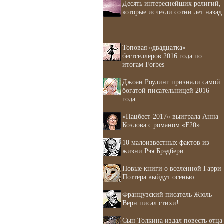
Десять интереснейших религий,
которые исчезли сотни лет назад
Топовая «двадцатка»
бестселлеров 2016 года по
итогам Forbes
Джоан Роулинг признали самой
богатой писательницей 2016
года
«Нацбест-2017» выиграла Анна
Козлова с романом «F20»
10 малоизвестных фактов из
жизни Рэя Брэдбери
Новые книги о вселенной Гарри
Поттера выйдут осенью
Французский писатель Жюль
Верн писал стихи!
Сын Толкина издал повесть отца