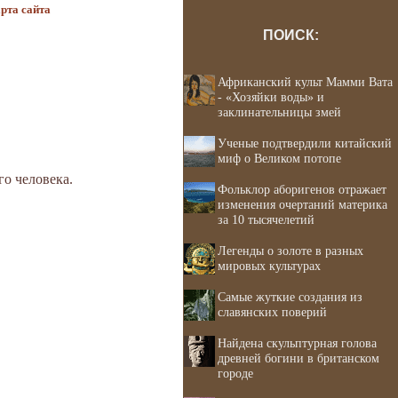
рта сайта
ПОИСК:
Африканский культ Мамми Вата
- «Хозяйки воды» и
заклинательницы змей
Ученые подтвердили китайский
миф о Великом потопе
го человека.
Фольклор аборигенов отражает
изменения очертаний материка
за 10 тысячелетий
Легенды о золоте в разных
мировых культурах
Самые жуткие создания из
славянских поверий
Найдена скульптурная голова
древней богини в британском
городе