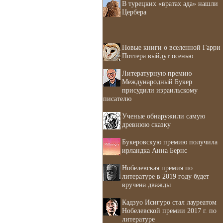
В турецких «вратах ада» нашли
Цербера
Новые книги о вселенной Гарри
Поттера выйдут осенью
Литературную премию
Международный Букер
присудили израильскому
писателю
Ученые обнаружили самую
древнюю сказку
Букеровскую премию получила
ирландка Анна Бернс
Нобелевская премия по
литературе в 2019 году будет
вручена дважды
Кадзуо Исигуро стал лауреатом
Нобелевской премии 2017 г. по
литературе