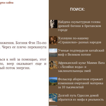
рта сайта
ПОИСК:
Найдена скульптурная голова
древней богини в британском
городе
Хэллоуин по-нашему
«Страшилки» разных народов
движения. Богиня Фэн По-по
. Через ее плечо перекинута
Ученые подтвердили китайский
миф о Великом потопе
ься к ней за помощью, этот
Африканский культ Мамми Вата
ло, веер оказывает еще и
- «Хозяйки воды» и
ный поток энергии.
заклинательницы змей
Фольклор аборигенов отражает
изменения очертаний материка
за 10 тысячелетий
Долгий путь Одиссея домой
обратится из мифа в реальность