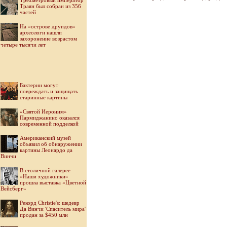
Трехметровый император
Траян был собран из 356
частей
На «острове друидов»
археологи нашли
захоронение возрастом
четыре тысячи лет
Бактерии могут
повреждать и защищать
старинные картины
«Святой Иероним»
Пармиджанино оказался
современной подделкой
Американский музей
объявил об обнаружении
картины Леонардо да
Винчи
В столичной галерее
«Наши художники»
прошла выставка «Цветной
Вейсберг»
Рекорд Christie's: шедевр
Да Винчи 'Спаситель мира'
продан за $450 млн