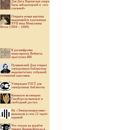
Для Дега Парижская опера
была лабораторией и «его
спальней»
Открыта новая картина
выдающейся художницы
XVII века Микаэлины
Вотье (1604 – 1689)
К расшифровке
манускрипта Войнича
приступил ИИ
Пушкинский Дом открыл
электронную библиотеку
академических собраний
сочинений классиков
Утвержден ГОСТ для
электронных библиотек
Книжную коллекцию
Гинзбургов выложат в
свободный доступ
На «Электронекрасовке»
выложили в сеть 12 тысяч
изданий
Что читали на корабле
пирата Черная Борода в