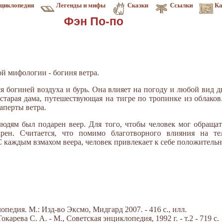
циклопедия
Легенды и мифы
Сказки
Ссылки
Ка
Фэн По-по
ой мифологии - богиня ветра.
ся богиней воздуха и бурь. Она влияет на погоду и любой вид 
старая дама, путешествующая на тигре по тропинке из облаков
аперты ветра.
юдям был подарен веер. Для того, чтобы человек мог обращат
рен. Считается, что помимо благотворного влияния на те
С каждым взмахом веера, человек привлекает к себе положитель
едия. М.: Изд-во Эксмо, Мидгард 2007. - 416 с., илл.
арева С. А. - М., Советская энциклопедия, 1992 г. - т.2 - 719 с.