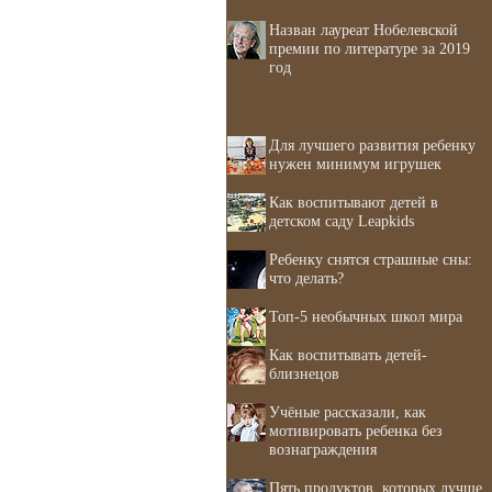
Назван лауреат Нобелевской
премии по литературе за 2019
год
Для лучшего развития ребенку
нужен минимум игрушек
Как воспитывают детей в
детском саду Leapkids
Ребенку снятся страшные сны:
что делать?
Топ-5 необычных школ мира
Как воспитывать детей-
близнецов
Учёные рассказали, как
мотивировать ребенка без
вознаграждения
Пять продуктов, которых лучше