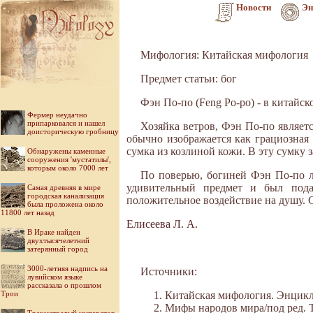
Новости
Эн
Мифология: Китайская мифология
Предмет статьи: бог
Фэн По-по (Feng Po-po) - в китайск
Фермер неудачно
припарковался и нашел
Хозяйка ветров, Фэн По-по являет
доисторическую гробницу
обычно изображается как грациозная 
сумка из козлиной кожи. В эту сумку з
Обнаружены каменные
сооружения 'мустатилы',
которым около 7000 лет
По поверью, богиней Фэн По-по л
удивительный предмет и был пода
Самая древняя в мире
городская канализация
положительное воздействие на душу. 
была проложена около
11800 лет назад
Елисеева Л. А.
В Ираке найден
двухтысячелетний
затерянный город
3000-летняя надпись на
Источники:
лувийском языке
рассказала о прошлом
Трои
Китайская мифология. Энциклоп
Мифы народов мира/под ред. Ток