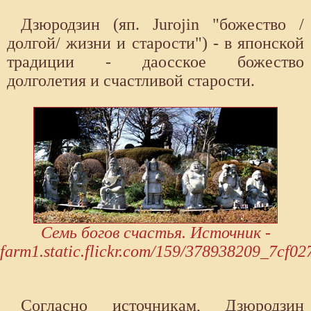
Дзюродзин (яп. Jurojin "божество /
долгой/ жизни и старости") - в японской
традиции - даосское божество
долголетия и счастливой старости.
Семь богов счастья. Источник -
farm1.static.flickr.com/159/378938209_7cf02
Согласно источникам, Дзюродзин