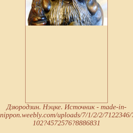
Дзюродзин. Нэцке. Источник - made-in-
nippon.weebly.com/uploads/7/1/2/2/7122346/
102?4572576?8886831