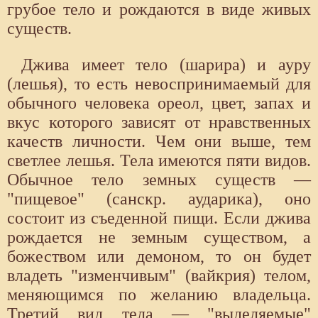
грубое тело и рождаются в виде живых
существ.
Джива имеет тело (шарира) и ауру
(лешья), то есть невоспринимаемый для
обычного человека ореол, цвет, запах и
вкус которого зависят от нравственных
качеств личности. Чем они выше, тем
светлее лешья. Тела имеются пяти видов.
Обычное тело земных существ —
"пищевое" (санскр. аударика), оно
состоит из съеденной пищи. Если джива
рождается не земным существом, а
божеством или демоном, то он будет
владеть "изменчивым" (вайкрия) телом,
меняющимся по желанию владельца.
Третий вид тела — "выделяемые"