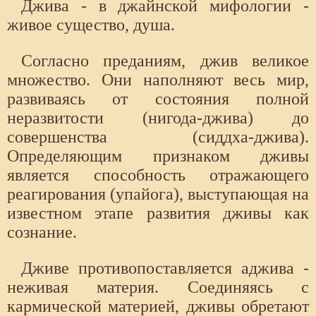
Джива - в джайнской мифологии -
живое существо, душа.
Согласно преданиям, джив великое
множество. Они наполняют весь мир,
развиваясь от состояния полной
неразвитости (нигода-джива) до
совершенства (сиддха-джива).
Определяющим признаком дживы
является способность отражающего
реагирования (упайога), выступающая на
известном этапе развития дживы как
сознание.
Дживе противопоставляется аджива -
неживая материя. Соединяясь с
кармической материей, дживы обретают