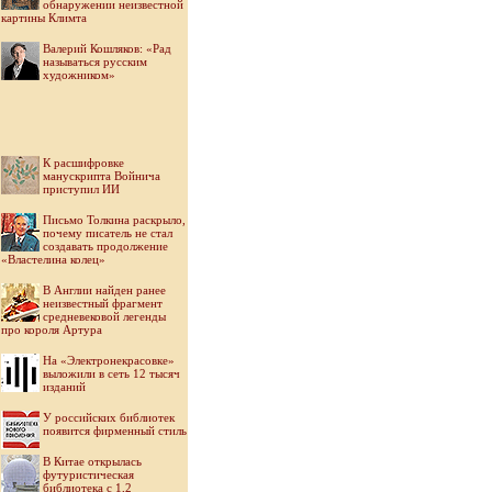
обнаружении неизвестной
картины Климта
Валерий Кошляков: «Рад
называться русским
художником»
К расшифровке
манускрипта Войнича
приступил ИИ
Письмо Толкина раскрыло,
почему писатель не стал
создавать продолжение
«Властелина колец»
В Англии найден ранее
неизвестный фрагмент
средневековой легенды
про короля Артура
На «Электронекрасовке»
выложили в сеть 12 тысяч
изданий
У российских библиотек
появится фирменный стиль
В Китае открылась
футуристическая
библиотека с 1,2