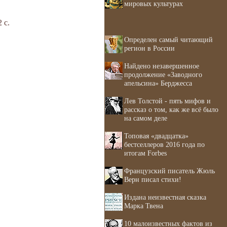
мировых культурах
 с.
Определен самый читающий
регион в России
Найдено незавершенное
продолжение «Заводного
апельсина» Берджесса
Лев Толстой - пять мифов и
рассказ о том, как же всё было
на самом деле
Топовая «двадцатка»
бестселлеров 2016 года по
итогам Forbes
Французский писатель Жюль
Верн писал стихи!
Издана неизвестная сказка
Марка Твена
10 малоизвестных фактов из