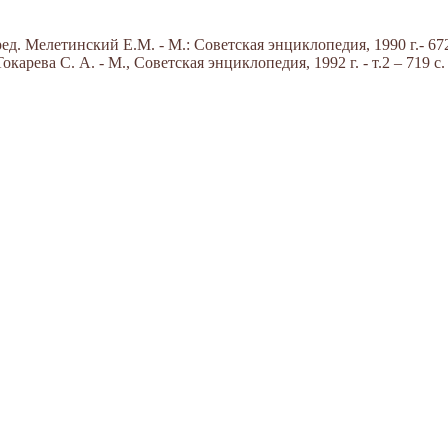
д. Мелетинский Е.М. - М.: Советская энциклопедия, 1990 г.- 672
арева С. А. - М., Советская энциклопедия, 1992 г. - т.2 – 719 с.