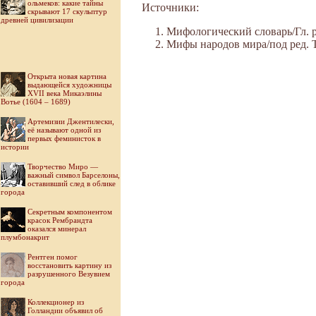
ольмеков: какие тайны
Источники:
скрывают 17 скульптур
древней цивилизации
Мифологический словарь/Гл. ре
Мифы народов мира/под ред. Ток
Открыта новая картина
выдающейся художницы
XVII века Микаэлины
Вотье (1604 – 1689)
Артемизии Джентилески,
её называют одной из
первых феминисток в
истории
Творчество Миро —
важный символ Барселоны,
оставивший след в облике
города
Секретным компонентом
красок Рембрандта
оказался минерал
плумбонакрит
Рентген помог
восстановить картину из
разрушенного Везувием
города
Коллекционер из
Голландии объявил об