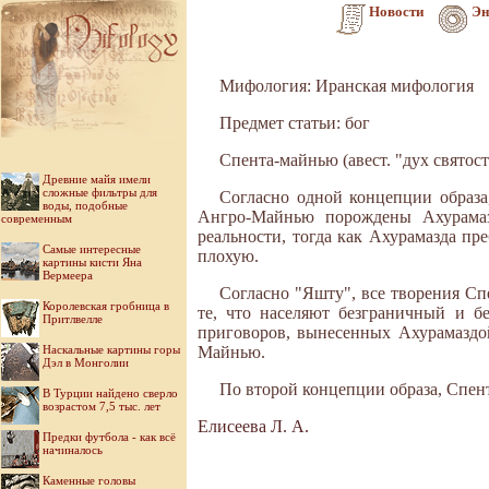
Новости
Эн
Мифология: Иранская мифология
Предмет статьи: бог
Спента-майнью (авест. "дух святос
Древние майя имели
сложные фильтры для
Согласно одной концепции образа
воды, подобные
Ангро-Майнью порождены Ахурамаз
современным
реальности, тогда как Ахурамазда пре
Самые интересные
плохую.
картины кисти Яна
Вермеера
Согласно "Яшту", все творения Спе
Королевская гробница в
те, что населяют безграничный и 
Притлвелле
приговоров, вынесенных Ахурамаздо
Наскальные картины горы
Майнью.
Дэл в Монголии
По второй концепции образа, Спент
В Турции найдено сверло
возрастом 7,5 тыс. лет
Елисеева Л. А.
Предки футбола - как всё
начиналось
Каменные головы