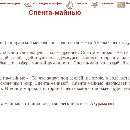
циклопедия
Легенды и мифы
Сказки
Ссылки
Ка
Спента-майнью
ти") - в иранской мифологии - одно из божеств Амеша Спента, ду
, обычно считающейся более древней, Спента-майнью вместе 
дой и оба действуют как демиурги земного творения на у
бывает в сфере чистой духовности. Спента-майнью создаёт благ
нта-майнью - "Те, что живут под землёй, на земле, в воде, лет
бесконечный мир Спента-майнью". Спента-майнью наблюдает
й. В конце мировой истории Спента-майнью должен будет уни
а-майнью - это ипостась, творческий аспект Ахурамазды.