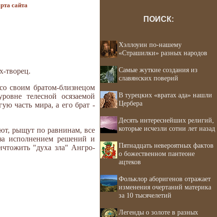
рта сайта
ПОИСК:
Хэллоуин по-нашему
«Страшилки» разных народов
Самые жуткие создания из
х-творец.
славянских поверий
со своим братом-близнецом
В турецких «вратах ада» нашли
ровне телесной осязаемой
Цербера
ую часть мира, а его брат -
Десять интереснейших религий,
которые исчезли сотни лет назад
ают, рыщут по равнинам, все
 за исполнением решений и
Пятнадцать невероятных фактов
чтожить "духа зла" Ангро-
о божественном пантеоне
ацтеков
Фольклор аборигенов отражает
изменения очертаний материка
за 10 тысячелетий
Легенды о золоте в разных