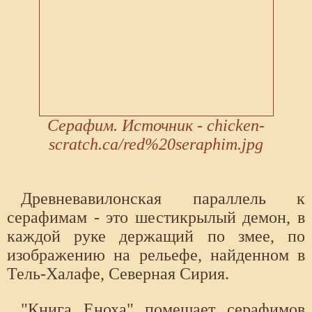
Серафим. Источник - chicken-
scratch.ca/red%20seraphim.jpg
Древневавилонская параллель к
серафимам - это шестикрылый демон, в
каждой руке держащий по змее, по
изображению на рельефе, найденном в
Тель-Халафе, Северная Сирия.
"Книга Еноха" помещает серафимов