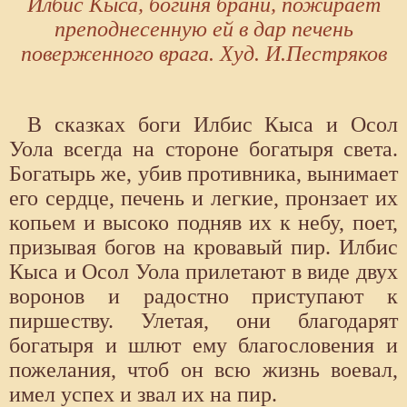
Илбис Кыса, богиня брани, пожирает
преподнесенную ей в дар печень
поверженного врага. Худ. И.Пестряков
В сказках боги Илбис Кыса и Осол
Уола всегда на стороне богатыря света.
Богатырь же, убив противника, вынимает
его сердце, печень и легкие, пронзает их
копьем и высоко подняв их к небу, поет,
призывая богов на кровавый пир. Илбис
Кыса и Осол Уола прилетают в виде двух
воронов и радостно приступают к
пиршеству. Улетая, они благодарят
богатыря и шлют ему благословения и
пожелания, чтоб он всю жизнь воевал,
имел успех и звал их на пир.