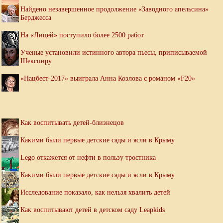
Найдено незавершенное продолжение «Заводного апельсина»
Берджесса
На «Лицей» поступило более 2500 работ
Ученые установили истинного автора пьесы, приписываемой
Шекспиру
«Нацбест-2017» выиграла Анна Козлова с романом «F20»
Как воспитывать детей-близнецов
Какими были первые детские сады и ясли в Крыму
Lego откажется от нефти в пользу тростника
Какими были первые детские сады и ясли в Крыму
Исследование показало, как нельзя хвалить детей
Как воспитывают детей в детском саду Leapkids