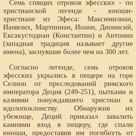
Семь спящих отроков эфесских - по
христианской легенде - юноши-
христиане из Эфеса: Максимилиан,
Иамвлих, Мартиниан, Иоанн, Дионисий,
Ексакустодиан (Константин) и Антонин
(западная традиция называет другие
имена), заснувшие более чем на 300 лет.
Согласно легенде, семь отроков
эфесских укрылись в пещере на горе
Селион от преследований римского
императора Деция (249-251), пытками и
казнями понуждавшего христиан к
идолопоклонству. Обнаружив их
убежище, Деций приказал завалить
камнями вход в пещеру, где спали
юноши, предоставив им погибнуть от