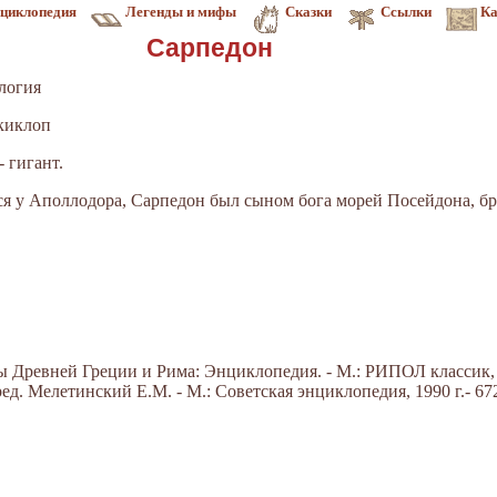
циклопедия
Легенды и мифы
Сказки
Ссылки
Ка
Сарпедон
логия
 киклоп
 гигант.
я у Аполлодора, Сарпедон был сыном бога морей Посейдона, бр
Древней Греции и Рима: Энциклопедия. - М.: РИПОЛ классик, 20
д. Мелетинский Е.М. - М.: Советская энциклопедия, 1990 г.- 672