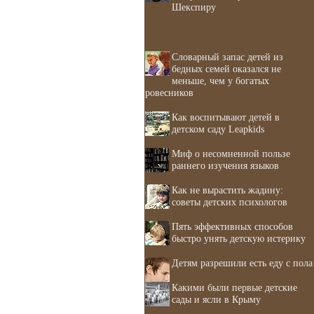
Шекспиру
Словарный запас детей из
бедных семей оказался не
меньше, чем у богатых
ровесников
Как воспитывают детей в
детском саду Leapkids
Миф о несомненной пользе
раннего изучения языков
Как не вырастить жадину:
советы детских психологов
Пять эффективных способов
быстро унять детскую истерику
Детям разрешили есть еду с пола
Какими были первые детские
сады и ясли в Крыму