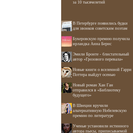
за 10 тысячелетий
В Петербурге появились будки
для звонков советским поэтам
Букеровскую премию получила
ирландка Анна Бернс
Эмили Бронте - блистательный
автор «Грозового перевала»
Новые книги о вселенной Гарри
Поттера выйдут осенью
Новый роман Хан Ган
отправился в «Библиотеку
будущего»
В Швеции вручили
альтернативную Нобелевскую
премию по литературе
Ученые установили истинного
автора пьесы, приписываемой