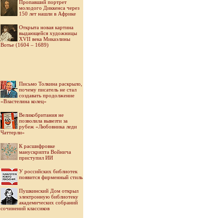
Пропавший портрет
молодого Диккенса через
150 лет нашли в Африке
Открыта новая картина
выдающейся художницы
XVII века Микаэлины
Вотье (1604 – 1689)
Письмо Толкина раскрыло,
почему писатель не стал
создавать продолжение
«Властелина колец»
Великобритания не
позволила вывезти за
рубеж «Любовника леди
Чаттерли»
К расшифровке
манускрипта Войнича
приступил ИИ
У российских библиотек
появится фирменный стиль
Пушкинский Дом открыл
электронную библиотеку
академических собраний
сочинений классиков