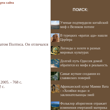
рта сайта
ПОИСК:
Ученые подтвердили китайский
миф о Великом потопе
В турецких «вратах ада» нашли
Цербера
атом Полтиса. Он отличался
Легенды о золоте в разных
мировых культурах
Долгий путь Одиссея домой
обратится из мифа в реальность
Самые жуткие создания из
славянских поверий
05. - 768 с.
 с.
Африканский культ Мамми Вата
- «Хозяйки воды» и
заклинательницы змей
Фольклор аборигенов отражает
изменения очертаний материка