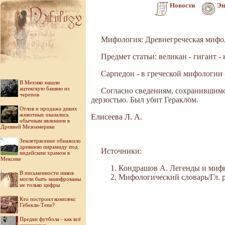
Новости
Эн
Мифология: Древнегреческая мифо
Предмет статьи: великан - гигант -
Сарпедон - в греческой мифологии -
В Мехико нашли
ацтекскую башню из
Согласно сведениям, сохранившимс
черепов
дерзостью. Был убит Гераклом.
Отлов и продажа диких
животных оказались
Елисеева Л. А.
обычным явлением в
Древней Мезоамерике
Землетрясение обнажило
древнюю пирамиду под
Источники:
индейским храмом в
Мексике
Кондрашов А. Легенды и мифы 
В письменности инков
Мифологический словарь/Гл. ре
могли быть зашифрованы
не только цифры
Кто построил комплекс
Гёбекли-Тепе?
Предки футбола - как всё