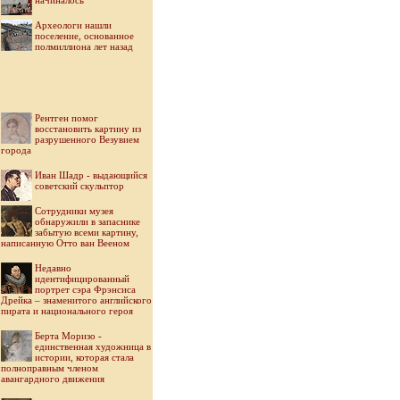
начиналось
Археологи нашли
поселение, основанное
полмиллиона лет назад
Рентген помог
восстановить картину из
разрушенного Везувием
города
Иван Шадр - выдающийся
советский скульптор
Cотрудники музея
обнаружили в запаснике
забытую всеми картину,
написанную Отто ван Вееном
Недавно
идентифицированный
портрет сэра Фрэнсиса
Дрейка – знаменитого английского
пирата и национального героя
Берта Моризо -
единственная художница в
истории, которая стала
полноправным членом
авангардного движения