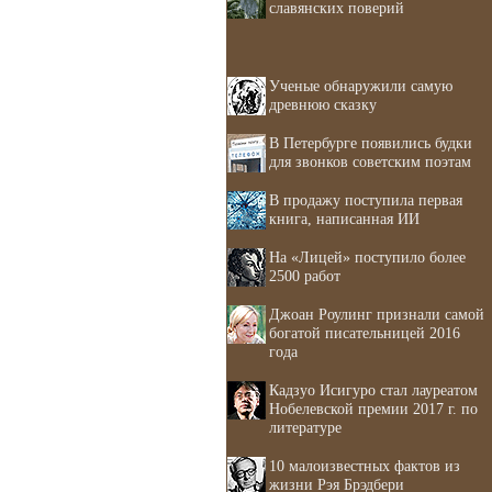
славянских поверий
Ученые обнаружили самую
древнюю сказку
В Петербурге появились будки
для звонков советским поэтам
В продажу поступила первая
книга, написанная ИИ
На «Лицей» поступило более
2500 работ
Джоан Роулинг признали самой
богатой писательницей 2016
года
Кадзуо Исигуро стал лауреатом
Нобелевской премии 2017 г. по
литературе
10 малоизвестных фактов из
жизни Рэя Брэдбери