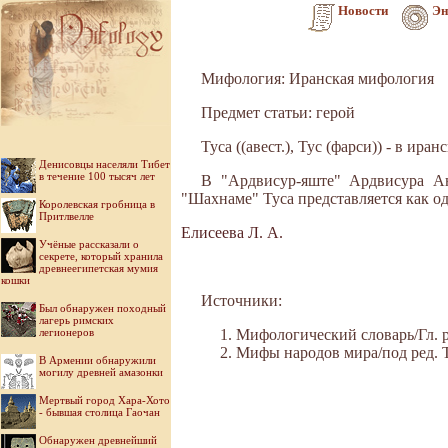
Новости
Эн
Мифология: Иранская мифология
Предмет статьи: герой
Туса ((авест.), Тус (фарси)) - в иран
Денисовцы населяли Тибет
в течение 100 тысяч лет
В "Ардвисур-яште" Ардвисура Ан
"Шахнаме" Туса представляется как од
Королевская гробница в
Притлвелле
Елисеева Л. А.
Учёные рассказали о
секрете, который хранила
древнеегипетская мумия
кошки
Источники:
Был обнаружен походный
лагерь римских
легионеров
Мифологический словарь/Гл. ре
Мифы народов мира/под ред. Ток
В Армении обнаружили
могилу древней амазонки
Мертвый город Хара-Хото
- бывшая столица Гаочан
Обнаружен древнейший