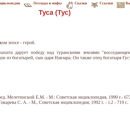
циклопедия
Легенды и мифы
Сказки
Ссылки
Ка
Туса (Тус)
ском эпосе - герой.
ахита дарует победу над туранскими землями "восседающем
ин из богатырей, сын царя Навзара. Он также отец богатыря Гус
д. Мелетинский Е.М. - М.: Советская энциклопедия, 1990 г.- 672
арева С. А. - М., Советская энциклопедия, 1992 г. - т.2 - 719 с.