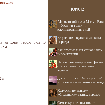
рта сайта
ПОИСК:
Африканский культ Мамми Вата
- «Хозяйки воды» и
заклинательницы змей
В турецких «вратах ада» нашли
Цербера
у на коне" герою Туса. В
тахма.
Как простые люди становились
небожителями
Пятнадцать невероятных фактов
о божественном пантеоне
ацтеков
 с.
Десять интереснейших религий,
которые исчезли сотни лет назад
Хэллоуин по-нашему
«Страшилки» разных народов
Самые жуткие создания из