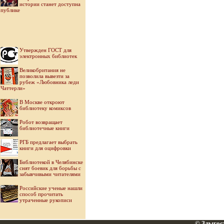
истории станет доступна
публике
Утвержден ГОСТ для
электронных библиотек
Великобритания не
позволила вывезти за
рубеж «Любовника леди
Чаттерли»
В Москве откроют
библиотеку комиксов
Робот возвращает
библиотечные книги
РГБ предлагает выбрать
книги для оцифровки
Библиотекой в Челябинске
снят боевик для борьбы с
забывчивыми читателями
Российские ученые нашли
способ прочитать
утраченные рукописи
© Злыгост