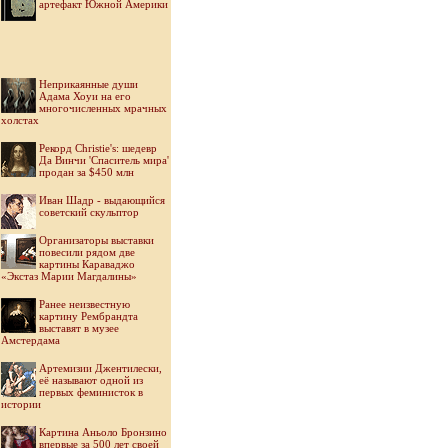
артефакт Южной Америки
Неприкаянные души
Адама Хоуи на его
многочисленных мрачных
холстах
Рекорд Christie's: шедевр
Да Винчи 'Спаситель мира'
продан за $450 млн
Иван Шадр - выдающийся
советский скульптор
Организаторы выставки
повесили рядом две
картины Караваджо
«Экстаз Марии Магдалины»
Ранее неизвестную
картину Рембрандта
выставят в музее
Амстердама
Артемизии Джентилески,
её называют одной из
первых феминисток в
истории
Картина Аньоло Бронзино
впервые за 500 лет своей