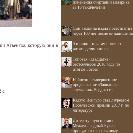
изменения очертаний материка
за 10 тысячелетий
Сын Толкина издал повесть отца
m
через 100 лет после ее написания
9 причин, почему полезно
ки Агьентоа, которую они в
читать детям книги
Топовая «двадцатка»
бестселлеров 2016 года по
итогам Forbes
Найдено незавершенное
продолжение «Заводного
апельсина» Берджесса
 с.
Кадзуо Исигуро стал лауреатом
Нобелевской премии 2017 г. по
литературе
Литературную премию
Международный Букер
присудили израильскому