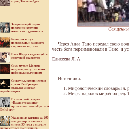
город Тенея найден
Завершающий штрих:
последние картины
Священный 
известных художников
Бактерии могут
повреждать и защищать
Через Анаа Тано передал свою вол
старинные картины
честь бога переименовали в Тано, и у
Иван Шадр - выдающийся
советский скульптор
Елисеева Л. А.
Семь музеев Москвы
открыли доступ к своим
цифровым коллекциям
Источники:
Секретным компонентом
красок Рембрандта
оказался минерал
Мифологический словарь/Гл. ре
плумбонакрит
Мифы народов мира/под ред. Ток
В столичной галерее
«Наши художники»
прошла выставка «Цветной
Вейсберг»
Украденная картина за 160
млн долларов нашлась
спустя 33 года в спальне
неприметных американцев