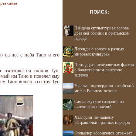
рта сайта
ПОИСК:
Найдена скульптурная голова
древней богини в британском
городе
Легенды о золоте в разных
мировых культурах
о на неё с неба Тано и его
Пятнадцать невероятных фактов
о божественном пантеоне
 охотника на слонов Туо.
ацтеков
димый им Тано и повелел ему
тем Тано вошёл в сестру Туо
Ученые подтвердили китайский
миф о Великом потопе
Самые жуткие создания из
славянских поверий
Хэллоуин по-нашему
«Страшилки» разных народов
Фольклор аборигенов отражает