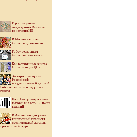
К расшифровке
манускрипта Войнича
приступил ИИ
В Москве откроют
библиотеку комиксов
Робот возвращает
библиотечные книги
Как в старинных книгах
биологи ищут ДНК
Электронный архив
Российской
государственной детской
библиотеки: книги, журналы,
газеты
На «Электронекрасовке»
выложили в сеть 12 тысяч
изданий
В Англии найден ранее
неизвестный фрагмент
средневековой легенды
про короля Артура