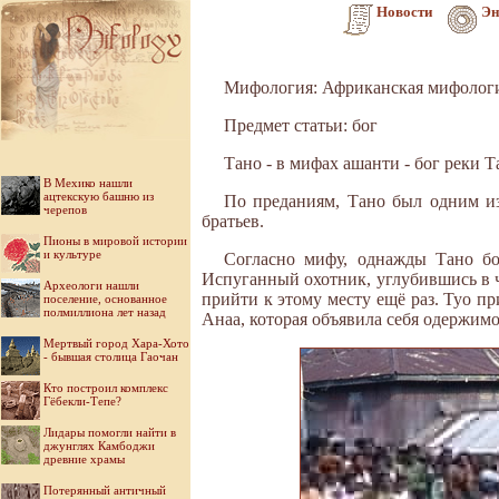
Новости
Эн
Мифология: Африканская мифолог
Предмет статьи: бог
Тано - в мифах ашанти - бог реки Т
В Мехико нашли
ацтекскую башню из
По преданиям, Тано был одним из
черепов
братьев.
Пионы в мировой истории
и культуре
Согласно мифу, однажды Тано бо
Испуганный охотник, углубившись в ч
Археологи нашли
прийти к этому месту ещё раз. Туо п
поселение, основанное
полмиллиона лет назад
Анаа, которая объявила себя одержимо
Мертвый город Хара-Хото
- бывшая столица Гаочан
Кто построил комплекс
Гёбекли-Тепе?
Лидары помогли найти в
джунглях Камбоджи
древние храмы
Потерянный античный