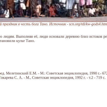
праздник в честь бога Тано. Источник - scn.org/rdi/kw-gods4.ht
ю людям. Выполняя её, люди основали деревню близ истоков ре
становили культ Тано.
д. Мелетинский Е.М. - М.: Советская энциклопедия, 1990 г.- 672
арева С. А. - М., Советская энциклопедия, 1992 г. - т.2 - 719 с.