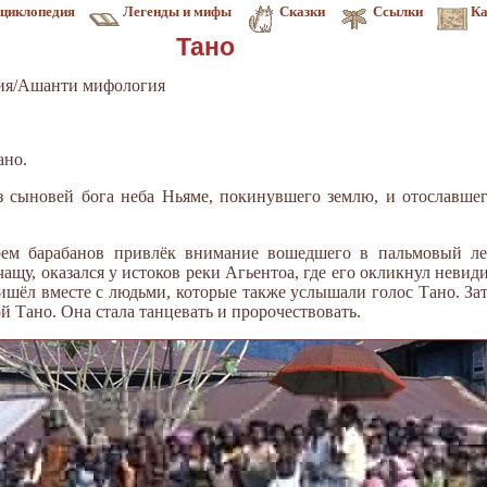
циклопедия
Легенды и мифы
Сказки
Ссылки
Ка
Тано
ия/Ашанти мифология
ано.
 сыновей бога неба Ньяме, покинувшего землю, и отославшег
ем барабанов привлёк внимание вошедшего в пальмовый лес
ащу, оказался у истоков реки Агьентоа, где его окликнул неви
ришёл вместе с людьми, которые также услышали голос Тано. За
й Тано. Она стала танцевать и пророчествовать.