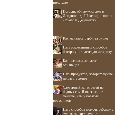
писателю
Историк обнаружил дом в
Лондоне, где Шекспир написал
«Ромео и Джульетту»
Как менялась Барби за 57 лет
Пять эффективных способов
быстро унять детскую истерику
Как воспитывать детей-
близнецов
Пять продуктов, которых лучше
не давать детям
Словарный запас детей из
бедных семей оказался не
меньше, чем у богатых
ровесников
Пять способов помочь ребенку с
аутизмом жить лучше