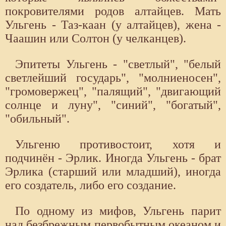
покровителями родов алтайцев. Мать
Ульгень - Таз-каан (у алтайцев), жена -
Чаашин или Солтон (у челканцев).
Эпитеты Ульгень - "светлый", "белый
светлейший государь", "молниеносен",
"громовержец", "палящий", "двигающий
солнце и луну", "синий", "богатый",
"обильный".
Ульгеню противостоит, хотя и
подчинён - Эрлик. Иногда Ульгень - брат
Эрлика (старший или младший), иногда
его создатель, либо его создание.
По одному из мифов, Ульгень парит
над безбрежным первобытным океаном и