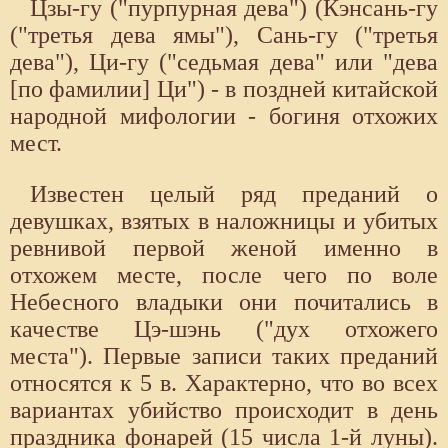
Цзы-гу ("пурпурная дева") (Кэнсань-гу
("третья дева ямы"), Сань-гу ("третья
дева"), Ци-гу ("седьмая дева" или "дева
[по фамилии] Ци") - в поздней китайской
народной мифологии - богиня отхожих
мест.
Известен целый ряд преданий о
девушках, взятых в наложницы и убитых
ревнивой первой женой именно в
отхожем месте, после чего по воле
Небесного владыки они почитались в
качестве Цэ-шэнь ("дух отхожего
места"). Первые записи таких преданий
относятся к 5 в. Характерно, что во всех
вариантах убийство происходит в день
праздника фонарей (15 числа 1-й луны).