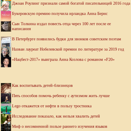
Джоан Роулинг признали самой богатой писательницей 2016 года
Букеровскую премию получила ирландка Анна Бернс
Сын Толкина издал повесть отца через 100 лет после ее
написания
В Петербурге появились будки для звонков советским поэтам
Назван лауреат Нобелевской премии по литературе за 2019 год
«Нацбест-2017» выиграла Анна Козлова с романом «F20»
Как воспитывать детей-близнецов
Пять способов помочь ребенку с аутизмом жить лучше
Lego откажется от нефти в пользу тростника
Исследование показало, как нельзя хвалить детей
Миф о несомненной пользе раннего изучения языков