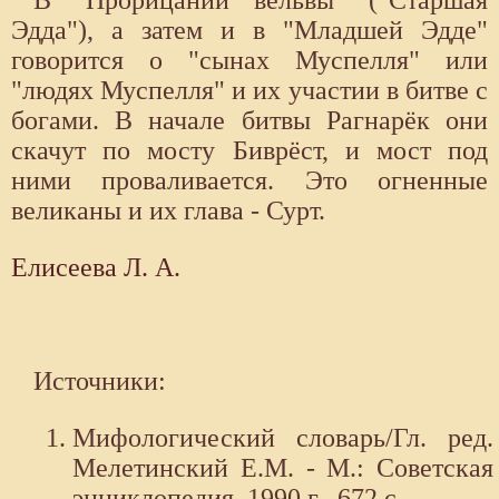
В "Прорицании вёльвы" ("Старшая
Эдда"), а затем и в "Младшей Эдде"
говорится о "сынах Муспелля" или
"людях Муспелля" и их участии в битве с
богами. В начале битвы Рагнарёк они
скачут по мосту Биврёст, и мост под
ними проваливается. Это огненные
великаны и их глава - Сурт.
Елисеева Л. А.
Источники:
Мифологический словарь/Гл. ред.
Мелетинский Е.М. - М.: Советская
энциклопедия, 1990 г.- 672 с.