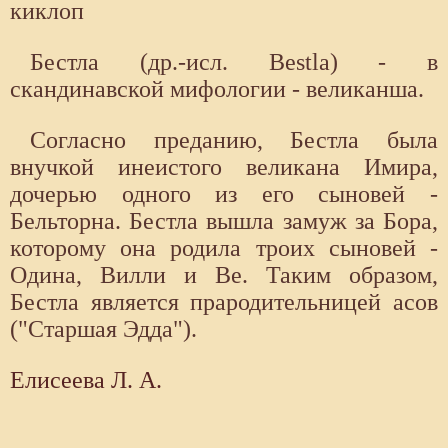
киклоп
Бестла (др.-исл. Bestla) - в
скандинавской мифологии - великанша.
Согласно преданию, Бестла была
внучкой инеистого великана Имира,
дочерью одного из его сыновей -
Бельторна. Бестла вышла замуж за Борa,
которому она родила троих сыновей -
Одина, Вилли и Ве. Таким образом,
Бестла является прародительницей асов
("Старшая Эдда").
Елисеева Л. А.