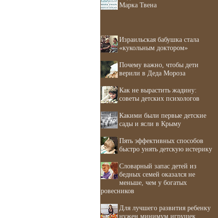
Марка Твена
Израильская бабушка стала
«кукольным доктором»
Почему важно, чтобы дети
верили в Деда Мороза
Как не вырастить жадину:
советы детских психологов
Какими были первые детские
сады и ясли в Крыму
Пять эффективных способов
быстро унять детскую истерику
Словарный запас детей из
бедных семей оказался не
меньше, чем у богатых
ровесников
Для лучшего развития ребенку
нужен минимум игрушек