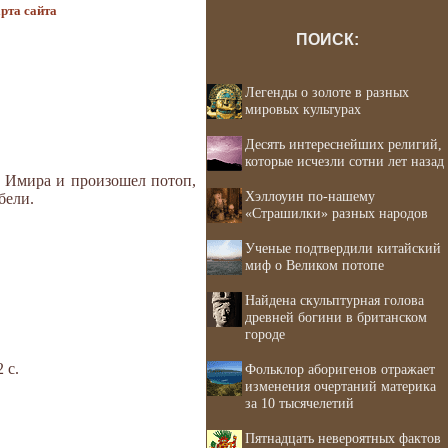
рта сайта
ПОИСК:
Легенды о золоте в разных
мировых культурах
Десять интереснейших религий,
которые исчезли сотни лет назад
и Имира и произошел потоп,
Хэллоуин по-нашему
бели.
«Страшилки» разных народов
Ученые подтвердили китайский
миф о Великом потопе
Найдена скульптурная голова
древней богини в британском
городе
 с.
Фольклор аборигенов отражает
изменения очертаний материка
за 10 тысячелетий
Пятнадцать невероятных фактов