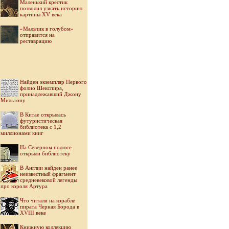
Маленький крестик
позволил узнать историю
картины XV века
«Мальчик в голубом»
отправится на
реставрацию
Найден экземпляр Первого
фолио Шекспира,
принадлежавший Джону
Мильтону
В Китае открылась
футуристическая
библиотека с 1,2
миллионами книг
На Северном полюсе
открыли библиотеку
В Англии найден ранее
неизвестный фрагмент
средневековой легенды
про короля Артура
Что читали на корабле
пирата Черная Борода в
XVIII веке
Книжную коллекцию