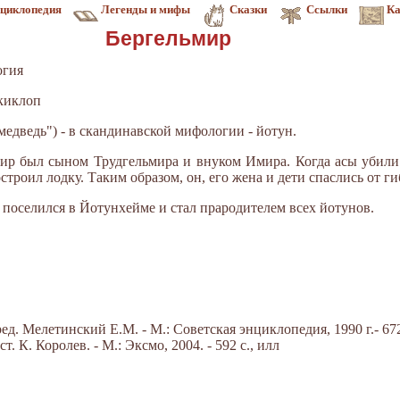
циклопедия
Легенды и мифы
Сказки
Ссылки
Ка
Бергельмир
огия
 киклоп
медведь") - в скандинавской мифологии - йотун.
ьмир был сыном Трудгельмира и внуком Имира. Когда асы убил
троил лодку. Таким образом, он, его жена и дети спаслись от ги
 поселился в Йотунхейме и стал прародителем всех йотунов.
д. Мелетинский Е.М. - М.: Советская энциклопедия, 1990 г.- 672
 К. Королев. - М.: Эксмо, 2004. - 592 с., илл