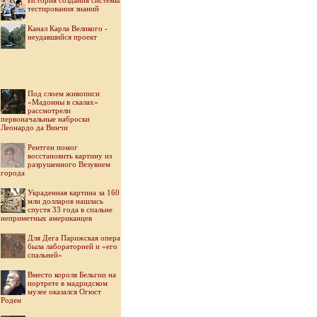
История создания системы
тестирования знаний
Канал Карла Великого -
неудавшийся проект
Под слоем живописи
«Мадонны в скалах»
рассмотрели
первоначальные наброски
Леонардо да Винчи
Рентген помог
восстановить картину из
разрушенного Везувием
города
Украденная картина за 160
млн долларов нашлась
спустя 33 года в спальне
неприметных американцев
Для Дега Парижская опера
была лабораторией и «его
спальней»
Вместо короля Бельгии на
портрете в мадридском
музее оказался Огюст
Роден