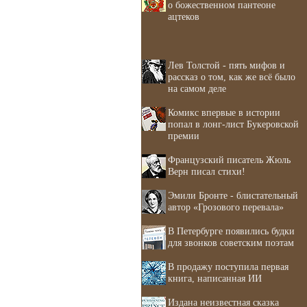
о божественном пантеоне
ацтеков
Лев Толстой - пять мифов и
рассказ о том, как же всё было
на самом деле
Комикс впервые в истории
попал в лонг-лист Букеровской
премии
Французский писатель Жюль
Верн писал стихи!
Эмили Бронте - блистательный
автор «Грозового перевала»
В Петербурге появились будки
для звонков советским поэтам
В продажу поступила первая
книга, написанная ИИ
Издана неизвестная сказка