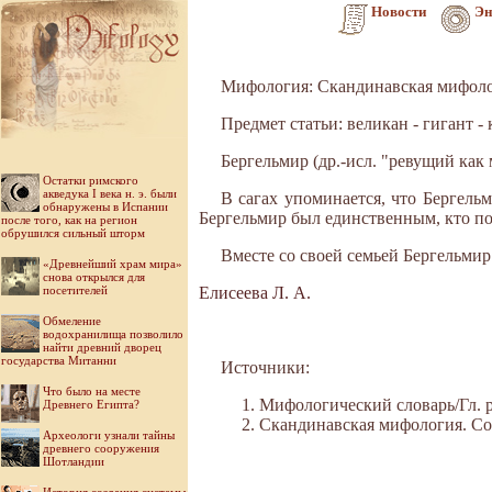
Новости
Эн
Мифология: Скандинавская мифол
Предмет статьи: великан - гигант -
Бергельмир (др.-исл. "ревущий как 
Остатки римского
акведука I века н. э. были
В сагах упоминается, что Бергел
обнаружены в Испании
Бергельмир был единственным, кто пос
после того, как на регион
обрушился сильный шторм
Вместе со своей семьей Бергельмир
«Древнейший храм мира»
снова открылся для
посетителей
Елисеева Л. А.
Обмеление
водохранилища позволило
найти древний дворец
государства Митанни
Источники:
Что было на месте
Мифологический словарь/Гл. ре
Древнего Египта?
Скандинавская мифология. Сост.
Археологи узнали тайны
древнего сооружения
Шотландии